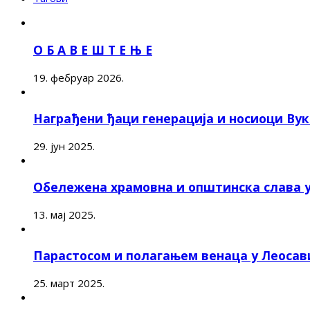
О Б А В Е Ш Т Е Њ Е
19. фебруар 2026.
Награђени ђаци генерација и носиоци Ву
29. јун 2025.
Обележена храмовна и општинска слава 
13. мај 2025.
Парастосом и полагањем венаца у Леоса
25. март 2025.