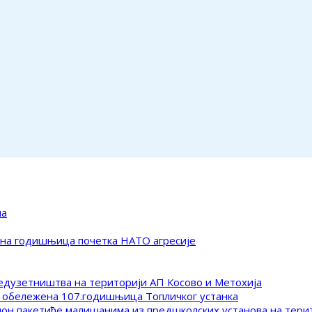
ма
ена годишњица почетка НАТО агресије
редузетништва на територији АП Косово и Метохија
 обележена 107.годишњица Топличког устанка
клон пакетиће малишанима из предшколских установа на тер