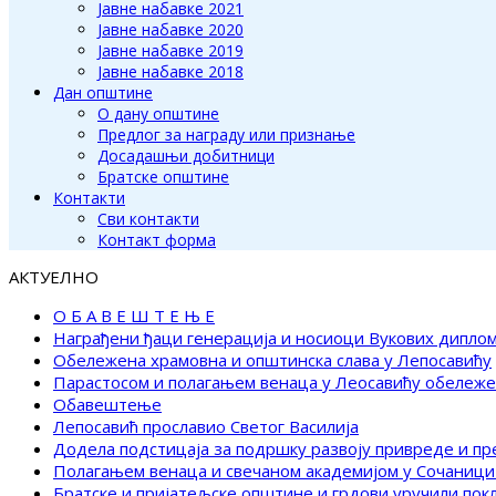
Јавне набавке 2021
Јавне набавке 2020
Јавне набавке 2019
Јавне набавке 2018
Дан општине
О дану општине
Предлог за награду или признање
Досадашњи добитници
Братске општине
Контакти
Сви контакти
Контакт форма
АКТУЕЛНО
О Б А В Е Ш Т Е Њ Е
Награђени ђаци генерација и носиоци Вукових дипло
Обележена храмовна и општинска слава у Лепосавићу
Парастосом и полагањем венаца у Леосавићу обележ
Обавештење
Лепосавић прославио Светог Василија
Додела подстицаја за подршку развоју привреде и п
Полагањем венаца и свечаном академијом у Сочаници
Братске и пријатељске општине и грдови уручили по