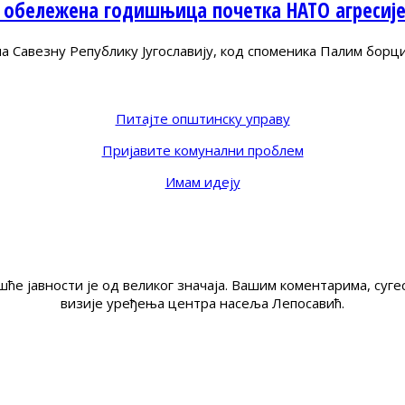
 обележена годишњица почетка НАТО агресиј
Савезну Републику Југославију, код споменика Палим борц
Питајте општинску управу
Пријавите комунални проблем
Имам идеју
ће јавности је од великог значаја. Вашим коментарима, су
визије уређења центра насеља Лепосавић.