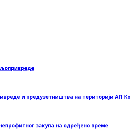
пољопривреде
ривреде и предузетништва на територији АП Ко
 непрофитног закупа на одређено време