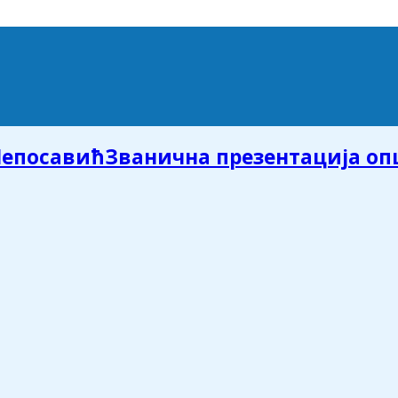
Званична презентација о