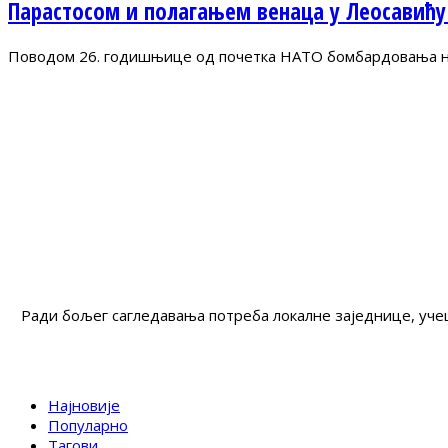
Парастосом и полагањем венаца у Леосавићу
Поводом 26. годишњице од почетка НАТО бомбардовања на 
Ради бољег сагледавања потреба локалне заједнице, учеш
Најновије
Популарно
Тагови