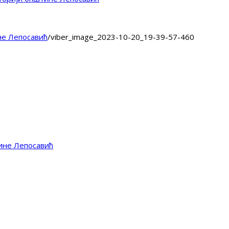
не Лепосавић
/
viber_image_2023-10-20_19-39-57-460
ине Лепосавић