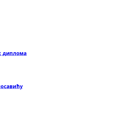
х диплома
посавићу