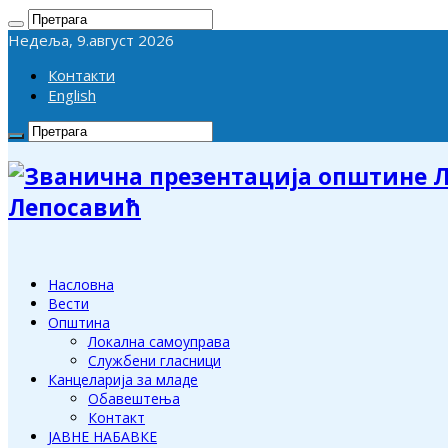
Недеља, 9.август 2026
Контакти
English
Лепосавић
Насловна
Вести
Општина
Локална самоуправа
Службени гласници
Канцеларија за младе
Обавештења
Контакт
ЈАВНЕ НАБАВКЕ