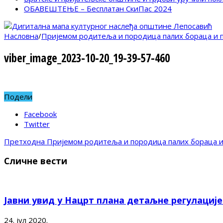
ОБАВЕШТЕЊЕ – Бесплатан СкиПас 2024
Насловна
/
Пријемом родитеља и породица палих бораца и 
viber_image_2023-10-20_19-39-57-460
Подели
Facebook
Twitter
Претходна
Пријемом родитеља и породица палих бораца и
Сличне вести
Јавни увид у Нацрт плана детаљне регулациј
24. јул 2020.