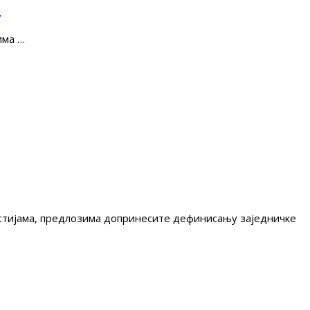
е
има …
гестијама, предлозима допринесите дефинисању заједничке