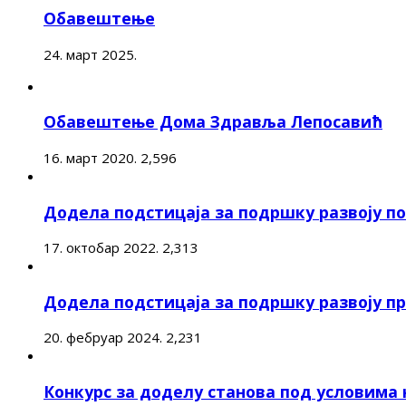
Обавештење
24. март 2025.
Обавештење Дома Здравља Лепосавић
16. март 2020.
2,596
Додела подстицаја за подршку развоју 
17. октобар 2022.
2,313
Додела подстицаја за подршку развоју п
20. фебруар 2024.
2,231
Конкурс за доделу станова под условима