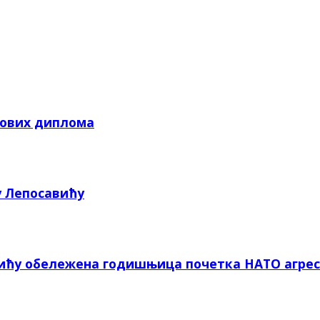
кових диплома
у Лепосавићу
вићу обележена годишњица почетка НАТО агрес