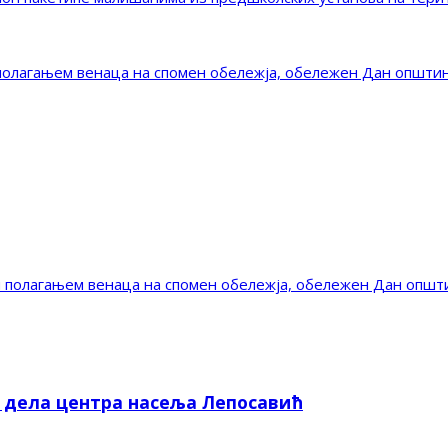
полагањем венаца на спомен обележја, обележен Дан општи
 полагањем венаца на спомен обележја, обележен Дан општ
е дела центра насеља Лепосавић