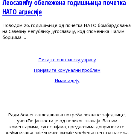
Леосавићу обележена годишњица почетка
НАТО агресије
Поводом 26. годишњице од почетка НАТО бомбардовања
на Савезну Републику Југославију, код споменика Палим
борцима …
Питајте општинску управу
Пријавите комунални проблем
Имам идеју
Ради бољег сагледавања потреба локалне заједнице,
учешће јавности је од великог значаја. Вашим
коментарима, сугестијама, предлозима допринесите
дефинисању заједничке визије уређења центра насеља