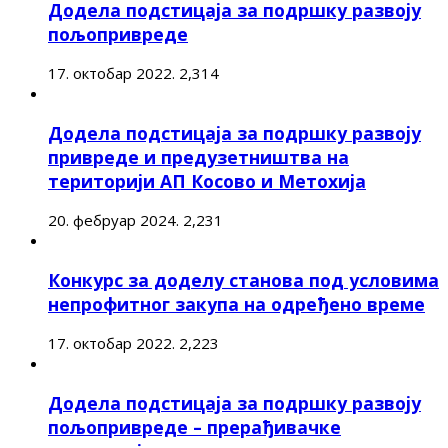
Додела подстицаја за подршку развоју
пољопривреде
17. октобар 2022.
2,314
Додела подстицаја за подршку развоју
привреде и предузетништва на
територији АП Косово и Метохија
20. фебруар 2024.
2,231
Конкурс за доделу станова под условима
непрофитног закупа на одређено време
17. октобар 2022.
2,223
Додела подстицаја за подршку развоју
пољопривреде – прерађивачке