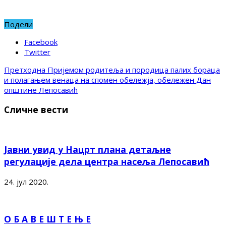
Подели
Facebook
Twitter
Претходна
Пријемом родитеља и породица палих бораца
и полагањем венаца на спомен обележја, обележен Дан
општине Лепосавић
Сличне вести
Јавни увид у Нацрт плана детаљне
регулације дела центра насеља Лепосавић
24. јул 2020.
О Б А В Е Ш Т Е Њ Е