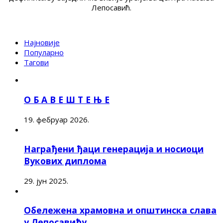
Лепосавић.
Најновије
Популарно
Тагови
О Б А В Е Ш Т Е Њ Е
19. фебруар 2026.
Награђени ђаци генерација и носиоци
Вукових диплома
29. јун 2025.
Обележена храмовна и општинска слава
у Лепосавићу