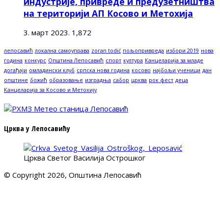
индустрије, привреде и предузетништва
на територији АП Косово и Метохија
3. март 2023.
1,872
лепосавић
локална самоуправа
zoran todić
пољопривреда
избори 2019
нова
година
конкурс
Општина Лепосавић
спорт
култура
Канцеларија за младе
догађаји
омладински клуб
српска нова година
косово
најбољи ученици
дан
општине
божић
образовање
изградња
сабор
црква
рок фест
деца
Канцеларија за Косово и Метохију
Црква у Лепосавићу
Црква Светог Василија Острошког
© Copyright 2026, Општина Лепосавић