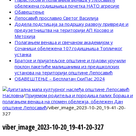
обележена годишњица почетка НАТО агресије
Обавештење
Лепосавић прославио Светог Василија
Додела подстицаја за подршку развоју привреде и
предузетништва на територији АП Косово и
Метохија
Полагањем венаца и свечаном академијом у
Сочаници обележена 107.годишњица Топличког
устанка
Братске и пријатељске општине и грдови уручили
поклон пакетиће малишанима из предшколских
установа на територији општине Лепосавић
ОБАВЕШТЕЊЕ – Бесплатан СкиПас 2024
Насловна
/
Пријемом родитеља и породица палих бораца и
полагањем венаца на спомен обележја, обележен Дан
општине Лепосавић
/
viber_image_2023-10-20_19-41-20-
327
viber_image_2023-10-20_19-41-20-327