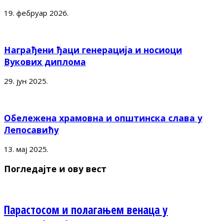
19. фебруар 2026.
Награђени ђаци генерација и носиоци
Вукових диплома
29. јун 2025.
Обележена храмовна и општинска слава у
Лепосавићу
13. мај 2025.
Погледајте и ову вест
Парастосом и полагањем венаца у