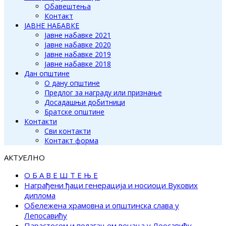
Обавештења
Контакт
ЈАВНЕ НАБАВКЕ
Јавне набавке 2021
Јавне набавке 2020
Јавне набавке 2019
Јавне набавке 2018
Дан општине
О дану општине
Предлог за награду или признање
Досадашњи добитници
Братске општине
Контакти
Сви контакти
Контакт форма
АКТУЕЛНО
О Б А В Е Ш Т Е Њ Е
Награђени ђаци генерација и носиоци Вукових
диплома
Обележена храмовна и општинска слава у
Лепосавићу
Парастосом и полагањем венаца у Леосавићу