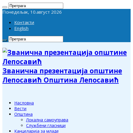
Понедељак, 10.август 2026
Контакти
English
Званична презентација општине
Лепосавић Општина Лепосавић
Насловна
Вести
Општина
Локална самоуправа
Службени гласници
Канцеларија за младе