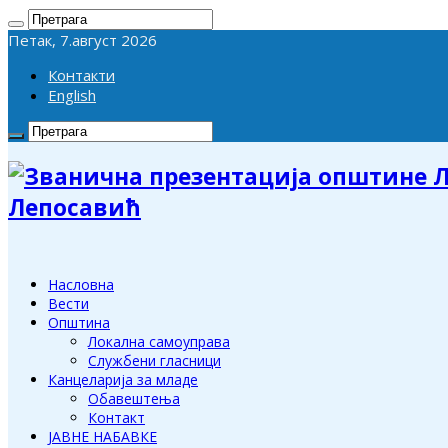
Петак, 7.август 2026
Контакти
English
Лепосавић
Насловна
Вести
Општина
Локална самоуправа
Службени гласници
Канцеларија за младе
Обавештења
Контакт
ЈАВНЕ НАБАВКЕ