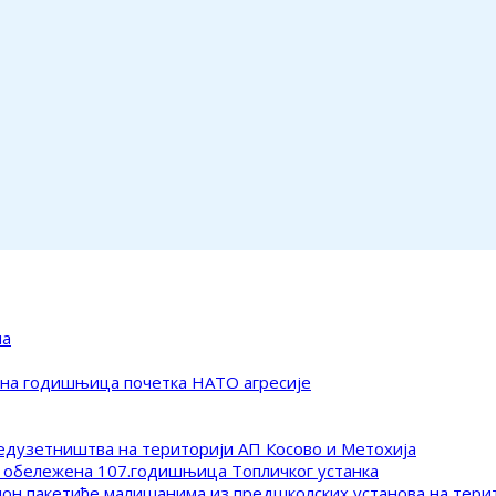
ма
ена годишњица почетка НАТО агресије
редузетништва на територији АП Косово и Метохија
 обележена 107.годишњица Топличког устанка
клон пакетиће малишанима из предшколских установа на тер