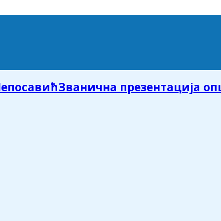
Званична презентација о