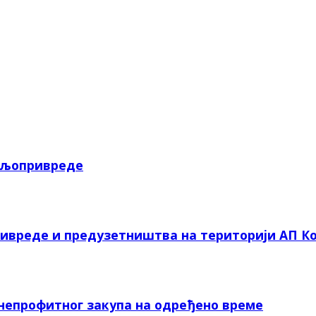
пољопривреде
ривреде и предузетништва на територији АП Ко
 непрофитног закупа на одређено време