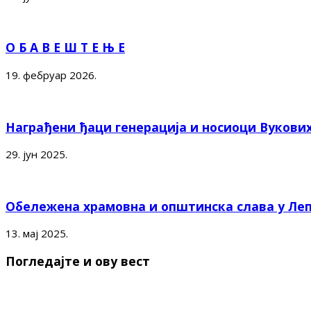
О Б А В Е Ш Т Е Њ Е
19. фебруар 2026.
Награђени ђаци генерација и носиоци Вукови
29. јун 2025.
Обележена храмовна и општинска слава у Ле
13. мај 2025.
Погледајте и ову вест