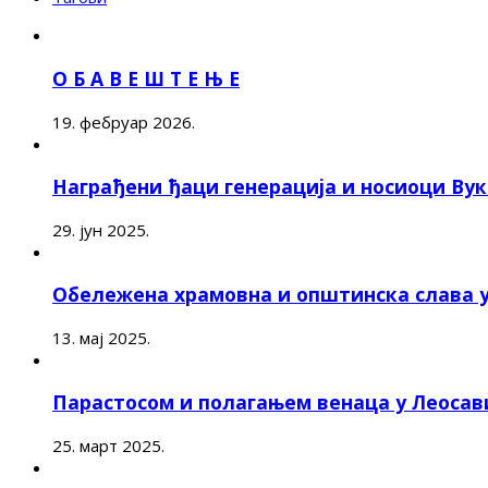
О Б А В Е Ш Т Е Њ Е
19. фебруар 2026.
Награђени ђаци генерација и носиоци Ву
29. јун 2025.
Обележена храмовна и општинска слава 
13. мај 2025.
Парастосом и полагањем венаца у Леоса
25. март 2025.