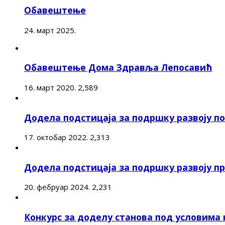
Обавештење
24. март 2025.
Обавештење Дома Здравља Лепосавић
16. март 2020.
2,589
Додела подстицаја за подршку развоју 
17. октобар 2022.
2,313
Додела подстицаја за подршку развоју п
20. фебруар 2024.
2,231
Конкурс за доделу станова под условима