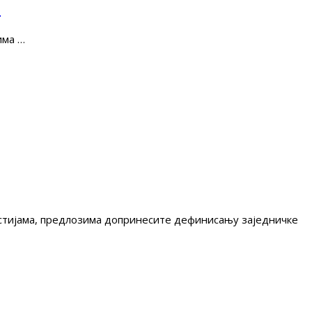
е
има …
гестијама, предлозима допринесите дефинисању заједничке