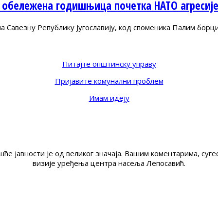
 обележена годишњица почетка НАТО агресиј
Савезну Републику Југославију, код споменика Палим борц
Питајте општинску управу
Пријавите комунални проблем
Имам идеју
ће јавности је од великог значаја. Вашим коментарима, су
визије уређења центра насеља Лепосавић.