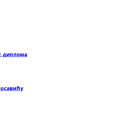
х диплома
посавићу