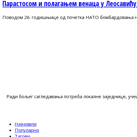
Парастосом и полагањем венаца у Леосавићу
Поводом 26. годишњице од почетка НАТО бомбардовања на 
Ради бољег сагледавања потреба локалне заједнице, учеш
Најновије
Популарно
Тагови