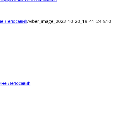
не Лепосавић
/
viber_image_2023-10-20_19-41-24-810
ине Лепосавић