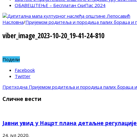
ОБАВЕШТЕЊЕ – Бесплатан СкиПас 2024
Насловна
/
Пријемом родитеља и породица палих бораца и 
viber_image_2023-10-20_19-41-24-810
Подели
Facebook
Twitter
Претходна
Пријемом родитеља и породица палих бораца и
Сличне вести
Јавни увид у Нацрт плана детаљне регулациј
24. јул 2020.