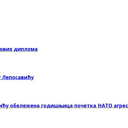
кових диплома
у Лепосавићу
вићу обележена годишњица почетка НАТО агрес