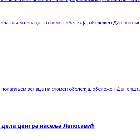
полагањем венаца на спомен обележја, обележен Дан општи
 полагањем венаца на спомен обележја, обележен Дан општ
е дела центра насеља Лепосавић