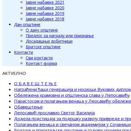
Јавне набавке 2021
Јавне набавке 2020
Јавне набавке 2019
Јавне набавке 2018
Дан општине
О дану општине
Предлог за награду или признање
Досадашњи добитници
Братске општине
Контакти
Сви контакти
Контакт форма
АКТУЕЛНО
О Б А В Е Ш Т Е Њ Е
Награђени ђаци генерација и носиоци Вукових дипло
Обележена храмовна и општинска слава у Лепосавићу
Парастосом и полагањем венаца у Леосавићу обележ
Обавештење
Лепосавић прославио Светог Василија
Додела подстицаја за подршку развоју привреде и п
Полагањем венаца и свечаном академијом у Сочаници
Братске и пријатељске општине и грдови уручили по