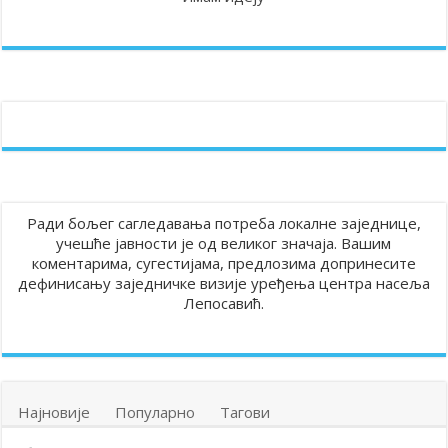
Ради бољег сагледавања потреба локалне заједнице,
учешће јавности је од великог значаја. Вашим
коментарима, сугестијама, предлозима допринесите
дефинисању заједничке визије уређења центра насеља
Лепосавић.
Најновије
Популарно
Тагови