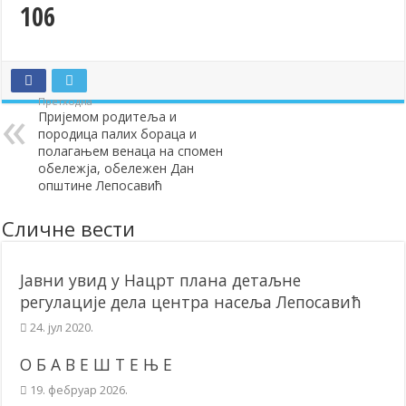
106
Додела подстицаја за подршку развоју привреде и предузетништв
Полагањем венаца и свечаном академијом у Сочаници обележена
Братске и пријатељске општине и грдови уручили поклон пакети
Претходна
ОБАВЕШТЕЊЕ – Бесплатан СкиПас 2024
Пријемом родитеља и
породица палих бораца и
полагањем венаца на спомен
обележја, обележен Дан
општине Лепосавић
Сличне вести
Јавни увид у Нацрт плана детаљне
регулације дела центра насеља Лепосавић
24. јул 2020.
О Б А В Е Ш Т Е Њ Е
19. фебруар 2026.