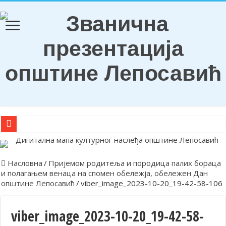
О Б А В Е Ш Т Е Њ Е
Награђени ђаци генерација и носиоци Вукових диплома
Насловна
/
Пријемом родитеља и породица палих бораца
и полагањем венаца на спомен обележја, обележен Дан
Обележена храмовна и општинска слава у Лепосавићу
општине Лепосавић
/
viber_image_2023-10-20_19-42-58-106
Парастосом и полагањем венаца у Леосавићу обележена годишњи
Обавештење
viber_image_2023-10-20_19-42-58-
Лепосавић прославио Светог Василија