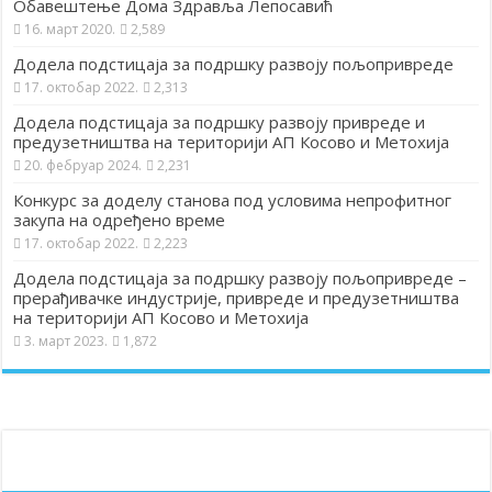
Обавештење Дома Здравља Лепосавић
16. март 2020.
2,589
Додела подстицаја за подршку развоју пољопривреде
17. октобар 2022.
2,313
Додела подстицаја за подршку развоју привреде и
предузетништва на територији АП Косово и Метохија
20. фебруар 2024.
2,231
Конкурс за доделу станова под условима непрофитног
закупа на одређено време
17. октобар 2022.
2,223
Додела подстицаја за подршку развоју пољопривреде –
прерађивачке индустрије, привреде и предузетништва
на територији АП Косово и Метохија
3. март 2023.
1,872