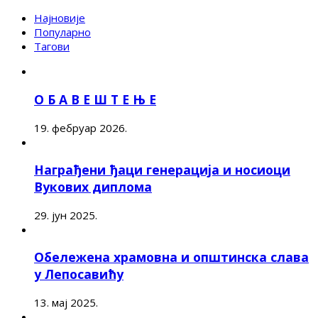
Најновије
Популарно
Тагови
О Б А В Е Ш Т Е Њ Е
19. фебруар 2026.
Награђени ђаци генерација и носиоци
Вукових диплома
29. јун 2025.
Обележена храмовна и општинска слава
у Лепосавићу
13. мај 2025.