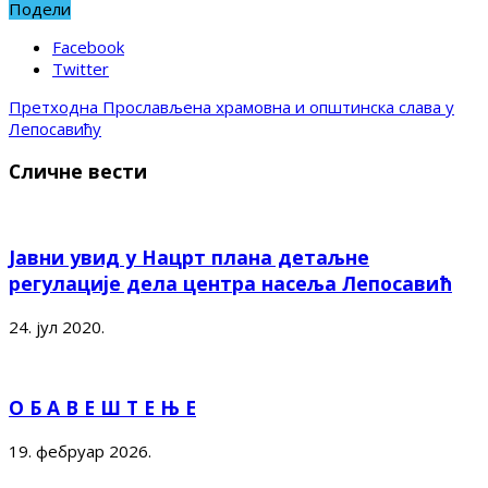
Подели
Facebook
Twitter
Претходна
Прослављена храмовна и општинска слава у
Лепосавићу
Сличне вести
Јавни увид у Нацрт плана детаљне
регулације дела центра насеља Лепосавић
24. јул 2020.
О Б А В Е Ш Т Е Њ Е
19. фебруар 2026.