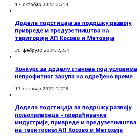
17. октобар 2022.
2,314
Додела подстицаја за подршку развоју
привреде и предузетништва на
територији АП Косово и Метохија
20. фебруар 2024.
2,231
Конкурс за доделу станова под условима
непрофитног закупа на одређено време
17. октобар 2022.
2,223
Додела подстицаја за подршку развоју
пољопривреде – прерађивачке
индустрије, привреде и предузетништва
на територији АП Косово и Метохија