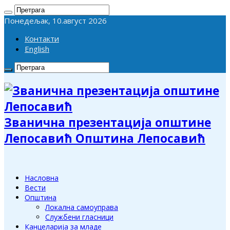
Понедељак, 10.август 2026
Контакти
English
Званична презентација општине
Лепосавић Општина Лепосавић
Насловна
Вести
Општина
Локална самоуправа
Службени гласници
Канцеларија за младе