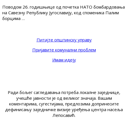
Поводом 26. годишњице од почетка НАТО бомбардовања
на Савезну Републику Југославију, код споменика Палим
борцима …
Питајте општинску управу
Пријавите комунални проблем
Имам идеју
Ради бољег сагледавања потреба локалне заједнице,
учешће јавности је од великог значаја. Вашим
коментарима, сугестијама, предлозима допринесите
дефинисању заједничке визије уређења центра насеља
Лепосавић.