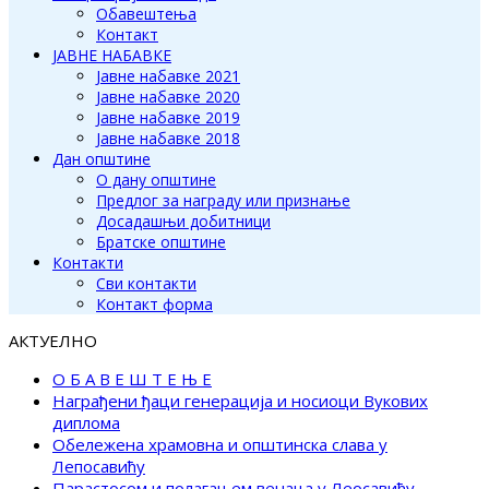
Обавештења
Контакт
ЈАВНЕ НАБАВКЕ
Јавне набавке 2021
Јавне набавке 2020
Јавне набавке 2019
Јавне набавке 2018
Дан општине
О дану општине
Предлог за награду или признање
Досадашњи добитници
Братске општине
Контакти
Сви контакти
Контакт форма
АКТУЕЛНО
О Б А В Е Ш Т Е Њ Е
Награђени ђаци генерација и носиоци Вукових
диплома
Обележена храмовна и општинска слава у
Лепосавићу
Парастосом и полагањем венаца у Леосавићу