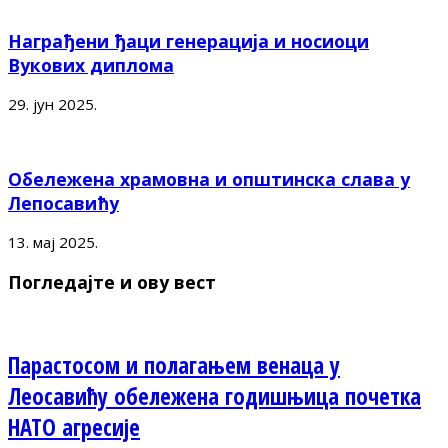
Награђени ђаци генерација и носиоци
Вукових диплома
29. јун 2025.
Обележена храмовна и општинска слава у
Лепосавићу
13. мај 2025.
Погледајте и ову вест
Парастосом и полагањем венаца у
Леосавићу обележена годишњица почетка
НАТО агресије