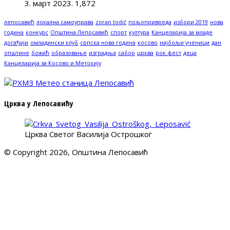
3. март 2023.
1,872
лепосавић
локална самоуправа
zoran todić
пољопривреда
избори 2019
нова
година
конкурс
Општина Лепосавић
спорт
култура
Канцеларија за младе
догађаји
омладински клуб
српска нова година
косово
најбољи ученици
дан
општине
божић
образовање
изградња
сабор
црква
рок фест
деца
Канцеларија за Косово и Метохију
Црква у Лепосавићу
Црква Светог Василија Острошког
© Copyright 2026, Општина Лепосавић