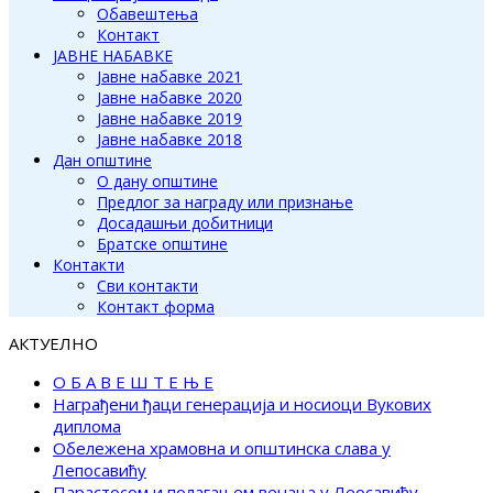
Обавештења
Контакт
ЈАВНЕ НАБАВКЕ
Јавне набавке 2021
Јавне набавке 2020
Јавне набавке 2019
Јавне набавке 2018
Дан општине
О дану општине
Предлог за награду или признање
Досадашњи добитници
Братске општине
Контакти
Сви контакти
Контакт форма
АКТУЕЛНО
О Б А В Е Ш Т Е Њ Е
Награђени ђаци генерација и носиоци Вукових
диплома
Обележена храмовна и општинска слава у
Лепосавићу
Парастосом и полагањем венаца у Леосавићу