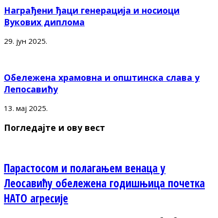
Награђени ђаци генерација и носиоци
Вукових диплома
29. јун 2025.
Обележена храмовна и општинска слава у
Лепосавићу
13. мај 2025.
Погледајте и ову вест
Парастосом и полагањем венаца у
Леосавићу обележена годишњица почетка
НАТО агресије