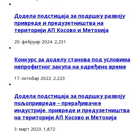
Додела подстицаја за подршку развоју
привреде и предузетништва на
територији АП Косово и Метохија
20. фебруар 2024.
2,231
Конкурс за доделу станова под условима
непрофитног закупа на одређено време
17. октобар 2022.
2,223
Додела подстицаја за подршку развоју
пољопривреде – прерађивачке
индустрије, привреде и предузетништва
на територији АП Косово и Метохија
3. март 2023.
1,872