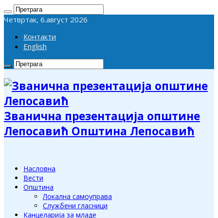
Четвртак, 6.август 2026
Контакти
English
Званична презентација општине
Лепосавић Општина Лепосавић
Насловна
Вести
Општина
Локална самоуправа
Службени гласници
Канцеларија за младе