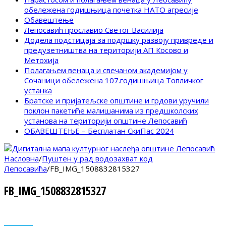
обележена годишњица почетка НАТО агресије
Обавештење
Лепосавић прославио Светог Василија
Додела подстицаја за подршку развоју привреде и
предузетништва на територији АП Косово и
Метохија
Полагањем венаца и свечаном академијом у
Сочаници обележена 107.годишњица Топличког
устанка
Братске и пријатељске општине и грдови уручили
поклон пакетиће малишанима из предшколских
установа на територији општине Лепосавић
ОБАВЕШТЕЊЕ – Бесплатан СкиПас 2024
Насловна
/
Пуштен у рад водозахват код
Лепосавића
/
FB_IMG_1508832815327
FB_IMG_1508832815327