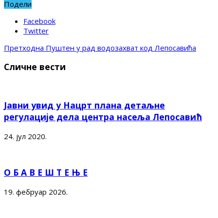
Подели
Facebook
Twitter
Претходна
Пуштен у рад водозахват код Лепосавића
Сличне вести
Јавни увид у Нацрт плана детаљне
регулације дела центра насеља Лепосавић
24. јул 2020.
О Б А В Е Ш Т Е Њ Е
19. фебруар 2026.