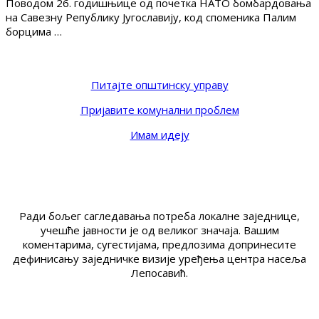
Поводом 26. годишњице од почетка НАТО бомбардовања
на Савезну Републику Југославију, код споменика Палим
борцима …
Питајте општинску управу
Пријавите комунални проблем
Имам идеју
Ради бољег сагледавања потреба локалне заједнице,
учешће јавности је од великог значаја. Вашим
коментарима, сугестијама, предлозима допринесите
дефинисању заједничке визије уређења центра насеља
Лепосавић.