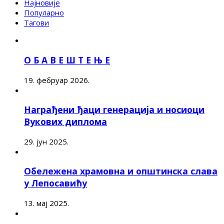
Најновије
Популарно
Тагови
О Б А В Е Ш Т Е Њ Е
19. фебруар 2026.
Награђени ђаци генерација и носиоци
Вукових диплома
29. јун 2025.
Обележена храмовна и општинска слава
у Лепосавићу
13. мај 2025.