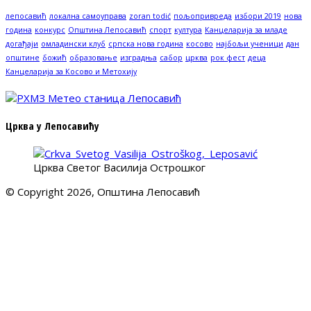
лепосавић
локална самоуправа
zoran todić
пољопривреда
избори 2019
нова
година
конкурс
Општина Лепосавић
спорт
култура
Канцеларија за младе
догађаји
омладински клуб
српска нова година
косово
најбољи ученици
дан
општине
божић
образовање
изградња
сабор
црква
рок фест
деца
Канцеларија за Косово и Метохију
Црква у Лепосавићу
Црква Светог Василија Острошког
© Copyright 2026, Општина Лепосавић