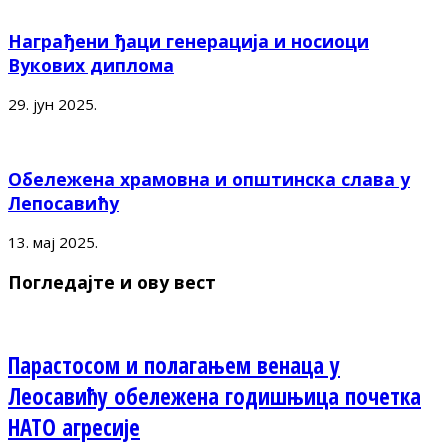
Награђени ђаци генерација и носиоци
Вукових диплома
29. јун 2025.
Обележена храмовна и општинска слава у
Лепосавићу
13. мај 2025.
Погледајте и ову вест
Парастосом и полагањем венаца у
Леосавићу обележена годишњица почетка
НАТО агресије