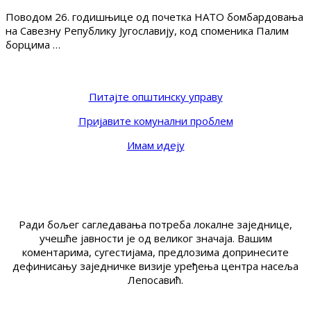
Поводом 26. годишњице од почетка НАТО бомбардовања
на Савезну Републику Југославију, код споменика Палим
борцима …
Питајте општинску управу
Пријавите комунални проблем
Имам идеју
Ради бољег сагледавања потреба локалне заједнице,
учешће јавности је од великог значаја. Вашим
коментарима, сугестијама, предлозима допринесите
дефинисању заједничке визије уређења центра насеља
Лепосавић.