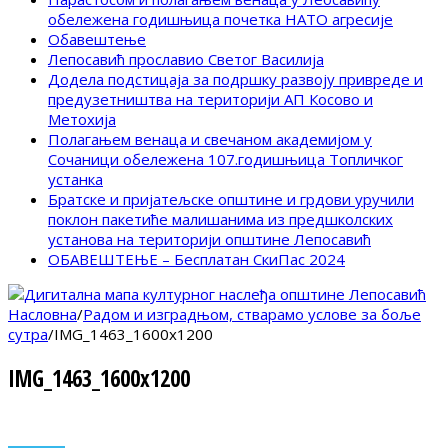
обележена годишњица почетка НАТО агресије
Обавештење
Лепосавић прославио Светог Василија
Додела подстицаја за подршку развоју привреде и
предузетништва на територији АП Косово и
Метохија
Полагањем венаца и свечаном академијом у
Сочаници обележена 107.годишњица Топличког
устанка
Братске и пријатељске општине и грдови уручили
поклон пакетиће малишанима из предшколских
установа на територији општине Лепосавић
ОБАВЕШТЕЊЕ – Бесплатан СкиПас 2024
Насловна
/
Радом и изградњом, стварамо услове за боље
сутра
/
IMG_1463_1600x1200
IMG_1463_1600x1200