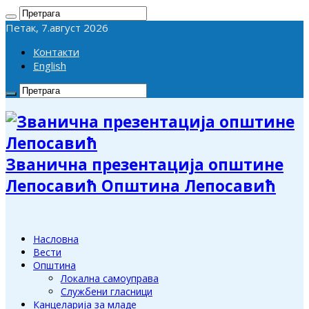
Петак, 7.август 2026
Контакти
English
Званична презентација општине
Лепосавић Општина Лепосавић
Насловна
Вести
Општина
Локална самоуправа
Службени гласници
Канцеларија за младе