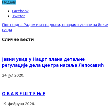
Подели
Facebook
Twitter
Претходна
Радом и изградњом, стварамо услове за боље
сутра
Сличне вести
Јавни увид у Нацрт плана детаљне
регулације дела центра насеља Лепосавић
24. јул 2020.
О Б А В Е Ш Т Е Њ Е
19. фебруар 2026.