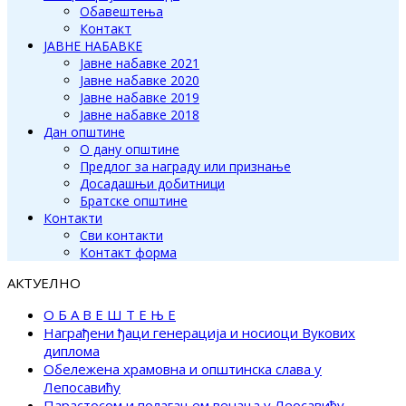
Обавештења
Контакт
ЈАВНЕ НАБАВКЕ
Јавне набавке 2021
Јавне набавке 2020
Јавне набавке 2019
Јавне набавке 2018
Дан општине
О дану општине
Предлог за награду или признање
Досадашњи добитници
Братске општине
Контакти
Сви контакти
Контакт форма
АКТУЕЛНО
О Б А В Е Ш Т Е Њ Е
Награђени ђаци генерација и носиоци Вукових
диплома
Обележена храмовна и општинска слава у
Лепосавићу
Парастосом и полагањем венаца у Леосавићу