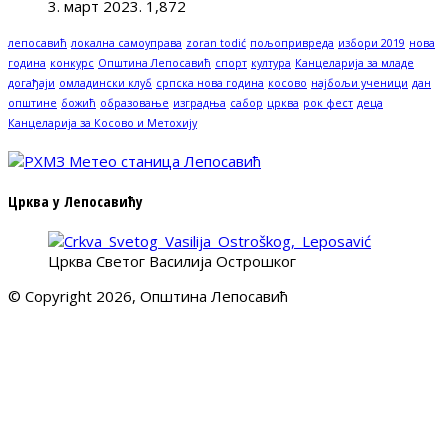
3. март 2023.
1,872
лепосавић
локална самоуправа
zoran todić
пољопривреда
избори 2019
нова
година
конкурс
Општина Лепосавић
спорт
култура
Канцеларија за младе
догађаји
омладински клуб
српска нова година
косово
најбољи ученици
дан
општине
божић
образовање
изградња
сабор
црква
рок фест
деца
Канцеларија за Косово и Метохију
Црква у Лепосавићу
Црква Светог Василија Острошког
© Copyright 2026, Општина Лепосавић