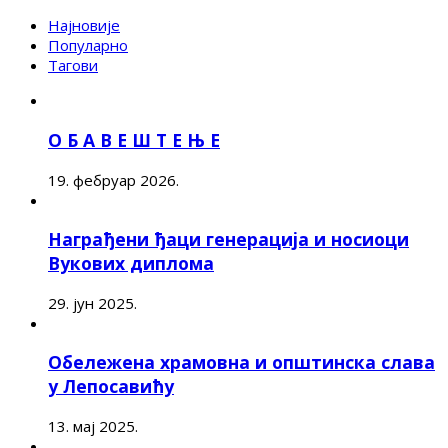
Најновије
Популарно
Тагови
О Б А В Е Ш Т Е Њ Е
19. фебруар 2026.
Награђени ђаци генерација и носиоци
Вукових диплома
29. јун 2025.
Обележена храмовна и општинска слава
у Лепосавићу
13. мај 2025.