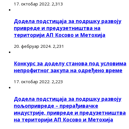
17. октобар 2022.
2,313
Додела подстицаја за подршку развоју
привреде и предузетништва на
територији АП Косово и Метохија
20. фебруар 2024.
2,231
Конкурс за доделу станова под условима
непрофитног закупа на одређено време
17. октобар 2022.
2,223
Додела подстицаја за подршку развоју
пољопривреде – прерађивачке
индустрије, привреде и предузетништва
на територији АП Косово и Метохија