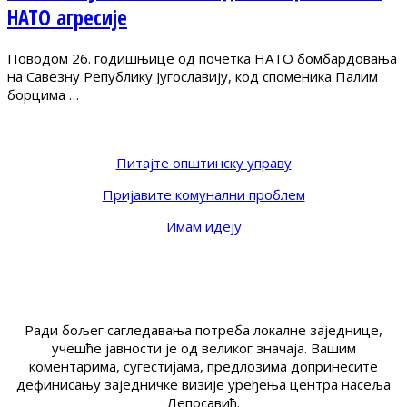
НАТО агресије
Поводом 26. годишњице од почетка НАТО бомбардовања
на Савезну Републику Југославију, код споменика Палим
борцима …
Питајте општинску управу
Пријавите комунални проблем
Имам идеју
Ради бољег сагледавања потреба локалне заједнице,
учешће јавности је од великог значаја. Вашим
коментарима, сугестијама, предлозима допринесите
дефинисању заједничке визије уређења центра насеља
Лепосавић.