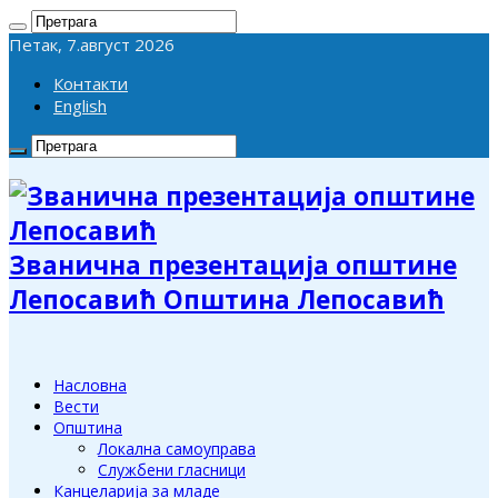
Петак, 7.август 2026
Контакти
English
Званична презентација општине
Лепосавић Општина Лепосавић
Насловна
Вести
Општина
Локална самоуправа
Службени гласници
Канцеларија за младе