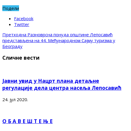
Подели
Facebook
Twitter
Претходна
Разноврсна понуда општине Лепосавић
представљена на 44. Међународном Сајму туризма у
Београду
Сличне вести
Јавни увид у Нацрт плана детаљне
регулације дела центра насеља Лепосавић
24. јул 2020.
О Б А В Е Ш Т Е Њ Е