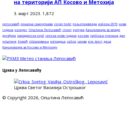
на територији АП Косово и Метохија
3. март 2023.
1,872
лепосавић
локална самоуправа
zoran todić
пољопривреда
избори 2019
нова
година
конкурс
Општина Лепосавић
спорт
култура
Канцеларија за младе
догађаји
омладински клуб
српска нова година
косово
најбољи ученици
дан
општине
божић
образовање
изградња
сабор
црква
рок фест
деца
Канцеларија за Косово и Метохију
Црква у Лепосавићу
Црква Светог Василија Острошког
© Copyright 2026, Општина Лепосавић