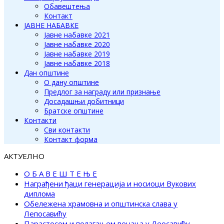
Обавештења
Контакт
ЈАВНЕ НАБАВКЕ
Јавне набавке 2021
Јавне набавке 2020
Јавне набавке 2019
Јавне набавке 2018
Дан општине
О дану општине
Предлог за награду или признање
Досадашњи добитници
Братске општине
Контакти
Сви контакти
Контакт форма
АКТУЕЛНО
О Б А В Е Ш Т Е Њ Е
Награђени ђаци генерација и носиоци Вукових
диплома
Обележена храмовна и општинска слава у
Лепосавићу
Парастосом и полагањем венаца у Леосавићу