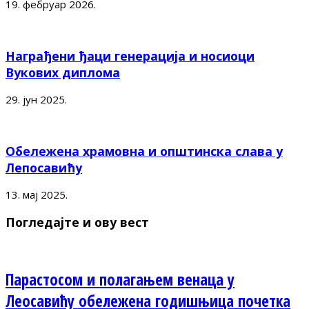
19. фебруар 2026.
Награђени ђаци генерација и носиоци
Вукових диплома
29. јун 2025.
Обележена храмовна и општинска слава у
Лепосавићу
13. мај 2025.
Погледајте и ову вест
Парастосом и полагањем венаца у
Леосавићу обележена годишњица почетка