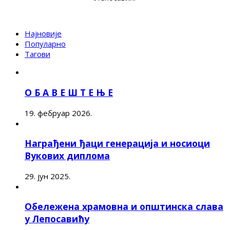
Најновије
Популарно
Тагови
О Б А В Е Ш Т Е Њ Е
19. фебруар 2026.
Награђени ђаци генерација и носиоци
Вукових диплома
29. јун 2025.
Обележена храмовна и општинска слава
у Лепосавићу