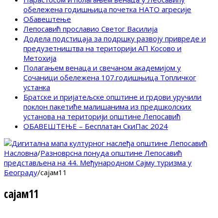
обележена годишњица почетка НАТО агресије
Обавештење
Лепосавић прославио Светог Василија
Додела подстицаја за подршку развоју привреде и
предузетништва на територији АП Косово и
Метохија
Полагањем венаца и свечаном академијом у
Сочаници обележена 107.годишњица Топличког
устанка
Братске и пријатељске општине и грдови уручили
поклон пакетиће малишанима из предшколских
установа на територији општине Лепосавић
ОБАВЕШТЕЊЕ – Бесплатан СкиПас 2024
Насловна
/
Разноврсна понуда општине Лепосавић
представљена на 44. Међународном Сајму туризма у
Београду
/
сајам11
сајам11