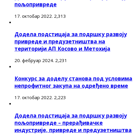
пољопривреде
17. октобар 2022.
2,313
Додела подстицаја за подршку развоју
привреде и предузетништва на
територији АП Косово и Метохија
20. фебруар 2024.
2,231
Конкурс за доделу станова под условима
непрофитног закупа на одређено време
17. октобар 2022.
2,223
Додела подстицаја за подршку развоју
пољопривреде – прерађивачке
индустрије, привреде и предузетништва