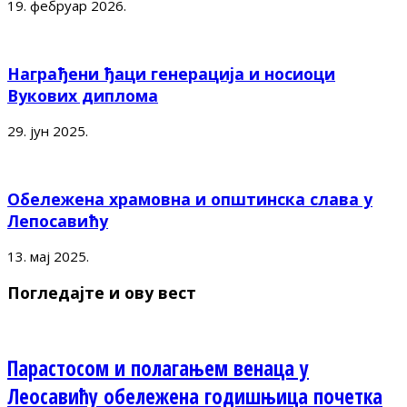
19. фебруар 2026.
Награђени ђаци генерација и носиоци
Вукових диплома
29. јун 2025.
Обележена храмовна и општинска слава у
Лепосавићу
13. мај 2025.
Погледајте и ову вест
Парастосом и полагањем венаца у
Леосавићу обележена годишњица почетка