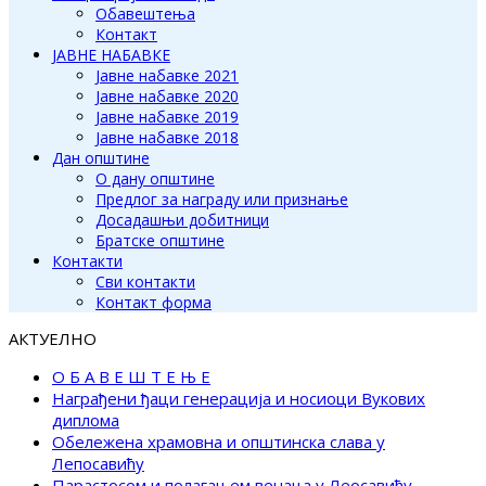
Обавештења
Контакт
ЈАВНЕ НАБАВКЕ
Јавне набавке 2021
Јавне набавке 2020
Јавне набавке 2019
Јавне набавке 2018
Дан општине
О дану општине
Предлог за награду или признање
Досадашњи добитници
Братске општине
Контакти
Сви контакти
Контакт форма
АКТУЕЛНО
О Б А В Е Ш Т Е Њ Е
Награђени ђаци генерација и носиоци Вукових
диплома
Обележена храмовна и општинска слава у
Лепосавићу
Парастосом и полагањем венаца у Леосавићу