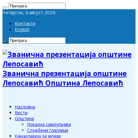
Четвртак, 6.август 2026
Контакти
English
Званична презентација општине
Лепосавић Општина Лепосавић
Насловна
Вести
Општина
Локална самоуправа
Службени гласници
Канцеларија за младе