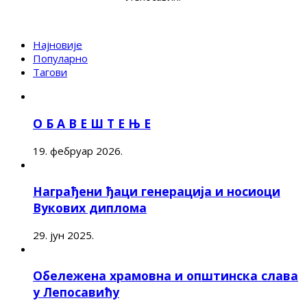
Најновије
Популарно
Тагови
О Б А В Е Ш Т Е Њ Е
19. фебруар 2026.
Награђени ђаци генерација и носиоци
Вукових диплома
29. јун 2025.
Обележена храмовна и општинска слава
у Лепосавићу