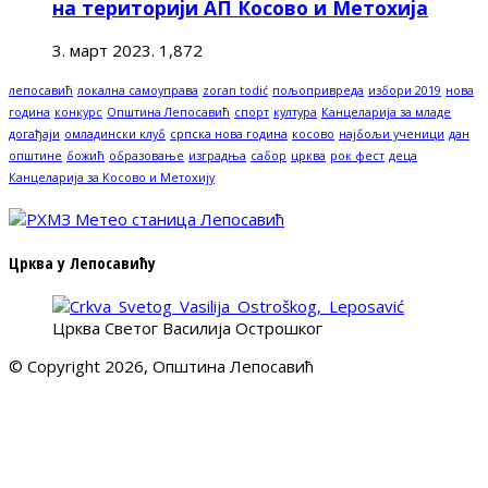
на територији АП Косово и Метохија
3. март 2023.
1,872
лепосавић
локална самоуправа
zoran todić
пољопривреда
избори 2019
нова
година
конкурс
Општина Лепосавић
спорт
култура
Канцеларија за младе
догађаји
омладински клуб
српска нова година
косово
најбољи ученици
дан
општине
божић
образовање
изградња
сабор
црква
рок фест
деца
Канцеларија за Косово и Метохију
Црква у Лепосавићу
Црква Светог Василија Острошког
© Copyright 2026, Општина Лепосавић