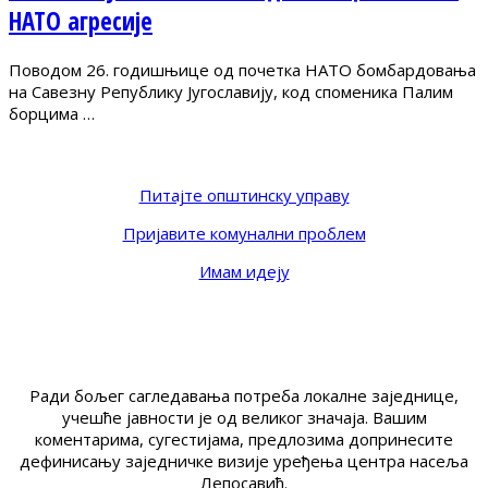
НАТО агресије
Поводом 26. годишњице од почетка НАТО бомбардовања
на Савезну Републику Југославију, код споменика Палим
борцима …
Питајте општинску управу
Пријавите комунални проблем
Имам идеју
Ради бољег сагледавања потреба локалне заједнице,
учешће јавности је од великог значаја. Вашим
коментарима, сугестијама, предлозима допринесите
дефинисању заједничке визије уређења центра насеља
Лепосавић.