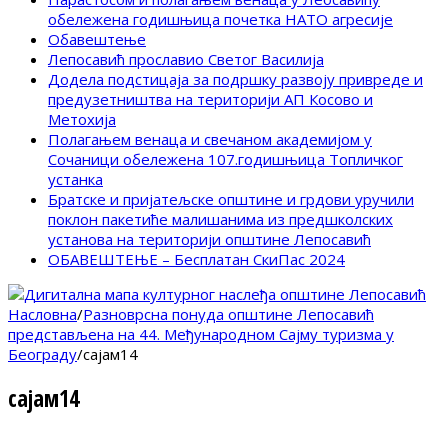
обележена годишњица почетка НАТО агресије
Обавештење
Лепосавић прославио Светог Василија
Додела подстицаја за подршку развоју привреде и
предузетништва на територији АП Косово и
Метохија
Полагањем венаца и свечаном академијом у
Сочаници обележена 107.годишњица Топличког
устанка
Братске и пријатељске општине и грдови уручили
поклон пакетиће малишанима из предшколских
установа на територији општине Лепосавић
ОБАВЕШТЕЊЕ – Бесплатан СкиПас 2024
Насловна
/
Разноврсна понуда општине Лепосавић
представљена на 44. Међународном Сајму туризма у
Београду
/
сајам14
сајам14