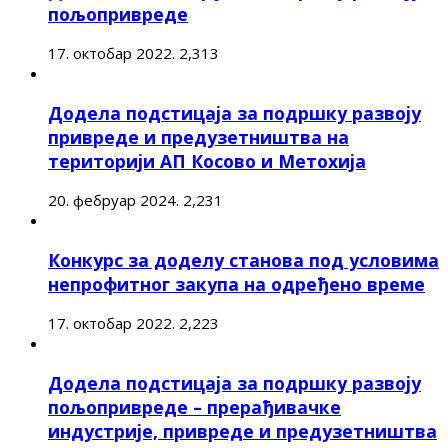
пољопривреде
17. октобар 2022.
2,313
Додела подстицаја за подршку развоју
привреде и предузетништва на
територији АП Косово и Метохија
20. фебруар 2024.
2,231
Конкурс за доделу станова под условима
непрофитног закупа на одређено време
17. октобар 2022.
2,223
Додела подстицаја за подршку развоју
пољопривреде – прерађивачке
индустрије, привреде и предузетништва