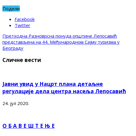
Подели
Facebook
Twitter
Претходна
Разноврсна понуда општине Лепосавић
представљена на 44. Међународном Сајму туризма у
Београду
Сличне вести
Јавни увид у Нацрт плана детаљне
регулације дела центра насеља Лепосавић
24. јул 2020.
О Б А В Е Ш Т Е Њ Е