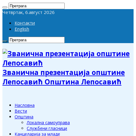
Четвртак, 6.август 2026
Контакти
English
Званична презентација општине
Лепосавић Општина Лепосавић
Насловна
Вести
Општина
Локална самоуправа
Службени гласници
Канцеларија за младе