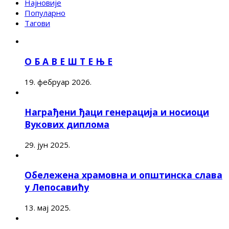
Најновије
Популарно
Тагови
О Б А В Е Ш Т Е Њ Е
19. фебруар 2026.
Награђени ђаци генерација и носиоци
Вукових диплома
29. јун 2025.
Обележена храмовна и општинска слава
у Лепосавићу
13. мај 2025.