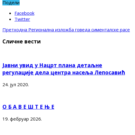
Подели
Facebook
Twitter
Претходна
Регионална изложба говеда сименталске расе
Сличне вести
Јавни увид у Нацрт плана детаљне
регулације дела центра насеља Лепосавић
24. јул 2020.
О Б А В Е Ш Т Е Њ Е
19. фебруар 2026.