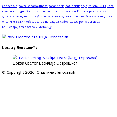
лепосавић
локална самоуправа
zoran todić
пољопривреда
избори 2019
нова
година
конкурс
Општина Лепосавић
спорт
култура
Канцеларија за младе
догађаји
омладински клуб
српска нова година
косово
најбољи ученици
дан
општине
божић
образовање
изградња
сабор
црква
рок фест
деца
Канцеларија за Косово и Метохију
Црква у Лепосавићу
Црква Светог Василија Острошког
© Copyright 2026, Општина Лепосавић