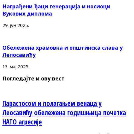
Награђени ђаци генерација и носиоци
Вукових диплома
29. јун 2025.
Обележена храмовна и општинска слава у
Лепосавићу
13. мај 2025.
Погледајте и ову вест
Парастосом и полагањем венаца у
Леосавићу обележена годишњица почетка
НАТО агресије