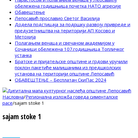
обележена годишњица почетка НАТО агресије
Обавештење
Лепосавић прославио Светог Василија
Додела подстицаја за подршку развоју привреде и
предузетништва на територији АП Косово и
Метохија
Полагањем венаца и свечаном академијом у
Сочаници обележена 107.годишњица Топличког
устанка
Братске и пријатељске општине и грдови уручили
поклон пакетиће малишанима из предшколских
установа на територији општине Лепосавић
ОБАВЕШТЕЊЕ – Бесплатан СкиПас 2024
Насловна
/
Регионална изложба говеда сименталске
расе
/
sajam stoke 1
sajam stoke 1