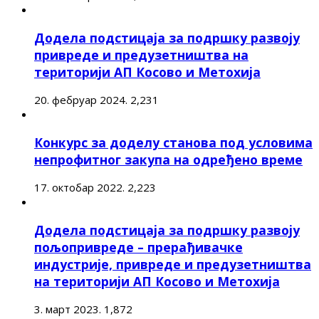
Додела подстицаја за подршку развоју
привреде и предузетништва на
територији АП Косово и Метохија
20. фебруар 2024.
2,231
Конкурс за доделу станова под условима
непрофитног закупа на одређено време
17. октобар 2022.
2,223
Додела подстицаја за подршку развоју
пољопривреде – прерађивачке
индустрије, привреде и предузетништва
на територији АП Косово и Метохија
3. март 2023.
1,872