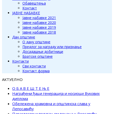
Обавештења
Контакт
ЈАВНЕ НАБАВКЕ
Јавне набавке 2021
Јавне набавке 2020
Јавне набавке 2019
Јавне набавке 2018
Дан општине
О дану општине
Предлог за награду или признање
Досадашњи добитници
Братске општине
Контакти
Сви контакти
Контакт форма
АКТУЕЛНО
О Б А В Е Ш Т Е Њ Е
Награђени ђаци генерација и носиоци Вукових
диплома
Обележена храмовна и општинска слава у
Лепосавићу
Парастосом и полагањем венаца у Леосавићу