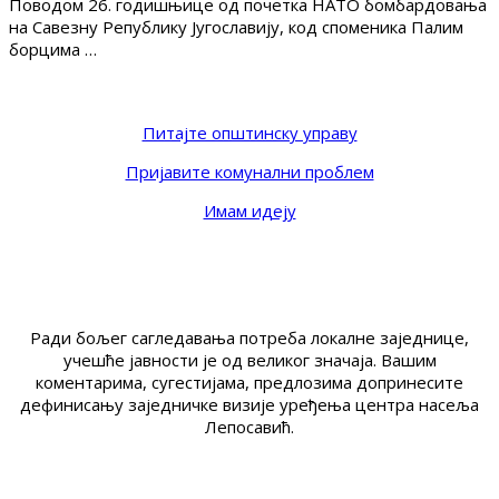
Поводом 26. годишњице од почетка НАТО бомбардовања
на Савезну Републику Југославију, код споменика Палим
борцима …
Питајте општинску управу
Пријавите комунални проблем
Имам идеју
Ради бољег сагледавања потреба локалне заједнице,
учешће јавности је од великог значаја. Вашим
коментарима, сугестијама, предлозима допринесите
дефинисању заједничке визије уређења центра насеља
Лепосавић.