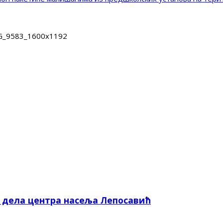
G_9583_1600x1192
е дела центра насеља Лепосавић