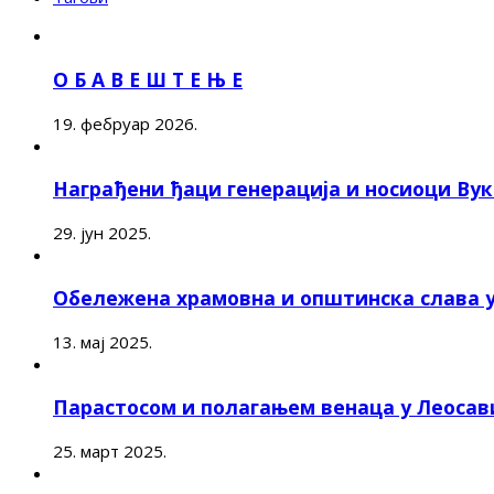
О Б А В Е Ш Т Е Њ Е
19. фебруар 2026.
Награђени ђаци генерација и носиоци Ву
29. јун 2025.
Обележена храмовна и општинска слава 
13. мај 2025.
Парастосом и полагањем венаца у Леоса
25. март 2025.