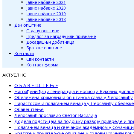
Јавне набавке 2021
Јавне набавке 2020
Јавне набавке 2019
Јавне набавке 2018
Дан општине
О дану општине
Предлог за награду или признање
Досадашњи добитници
Братске општине
Контакти
Сви контакти
Контакт форма
АКТУЕЛНО
О Б А В Е Ш Т Е Њ Е
Награђени ђаци генерација и носиоци Вукових дипло
Обележена храмовна и општинска слава у Лепосавићу
Парастосом и полагањем венаца у Леосавићу обележ
Обавештење
Лепосавић прославио Светог Василија
Додела подстицаја за подршку развоју привреде и п
Полагањем венаца и свечаном академијом у Сочаници
Братске и пријатељске општине и грдови уручили по