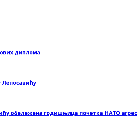
кових диплома
у Лепосавићу
вићу обележена годишњица почетка НАТО агрес