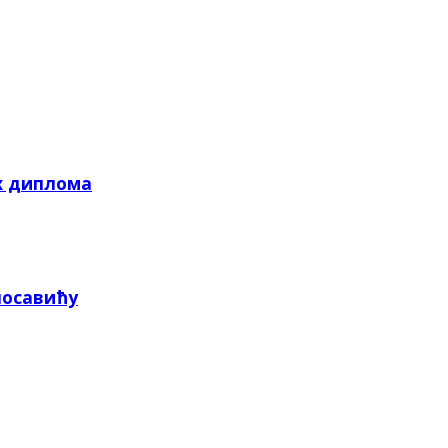
х диплома
посавићу