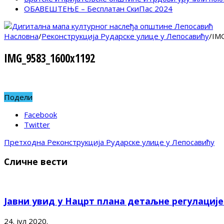
ОБАВЕШТЕЊЕ – Бесплатан СкиПас 2024
Насловна
/
Реконструкција Рударске улице у Лепосавићу
/
IM
IMG_9583_1600x1192
Подели
Facebook
Twitter
Претходна
Реконструкција Рударске улице у Лепосавићу
Сличне вести
Јавни увид у Нацрт плана детаљне регулациј
24. јул 2020.