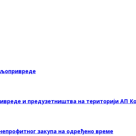
пољопривреде
ривреде и предузетништва на територији АП Ко
 непрофитног закупа на одређено време