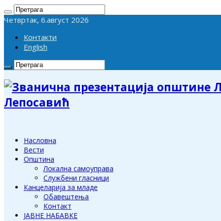
Четвртак, 6.август 2026
Контакти
English
Лепосавић
Насловна
Вести
Општина
Локална самоуправа
Службени гласници
Канцеларија за младе
Обавештења
Контакт
ЈАВНЕ НАБАВКЕ