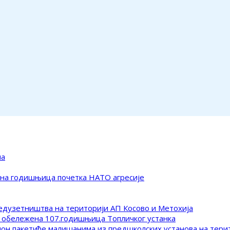
ма
ена годишњица почетка НАТО агресије
редузетништва на територији АП Косово и Метохија
 обележена 107.годишњица Топличког устанка
клон пакетиће малишанима из предшколских установа на тер