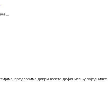
е
има …
гестијама, предлозима допринесите дефинисању заједничке