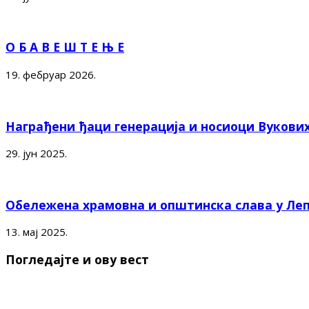
О Б А В Е Ш Т Е Њ Е
19. фебруар 2026.
Награђени ђаци генерација и носиоци Вукови
29. јун 2025.
Обележена храмовна и општинска слава у Ле
13. мај 2025.
Погледајте и ову вест