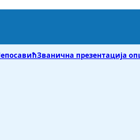
Званична презентација о