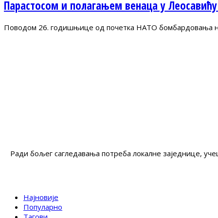
Парастосом и полагањем венаца у Леосавићу
Поводом 26. годишњице од почетка НАТО бомбардовања на 
Ради бољег сагледавања потреба локалне заједнице, учеш
Најновије
Популарно
Тагови