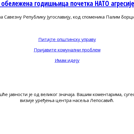
 обележена годишњица почетка НАТО агресиј
Савезну Републику Југославију, код споменика Палим борц
Питајте општинску управу
Пријавите комунални проблем
Имам идеју
ће јавности је од великог значаја. Вашим коментарима, су
визије уређења центра насеља Лепосавић.