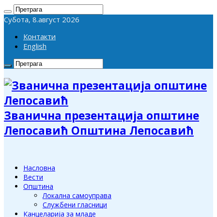
Субота, 8.август 2026
Контакти
English
Званична презентација општине
Лепосавић Општина Лепосавић
Насловна
Вести
Општина
Локална самоуправа
Службени гласници
Канцеларија за младе