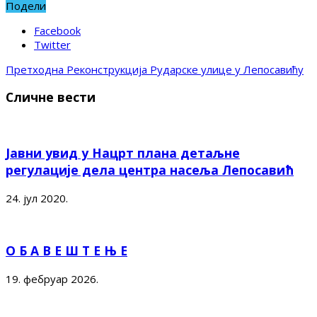
Подели
Facebook
Twitter
Претходна
Реконструкција Рударске улице у Лепосавићу
Сличне вести
Јавни увид у Нацрт плана детаљне
регулације дела центра насеља Лепосавић
24. јул 2020.
О Б А В Е Ш Т Е Њ Е
19. фебруар 2026.