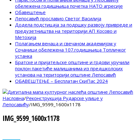
обележена годишњица почетка НАТО агресије
Обавештење
Лепосавић прославио Светог Василија
Додела подстицаја за подршку развоју привреде и
предузетништва на територији АП Косово и
Метохија
Полагањем венаца и свечаном академијом у
Сочаници обележена 107.годишњица Топличког
устанка
Братске и пријатељске општине и грдови уручили
поклон пакетиће малишанима из предшколских
установа на територији општине Лепосавић
ОБАВЕШТЕЊЕ – Бесплатан СкиПас 2024
Насловна
/
Реконструкција Рударске улице у
Лепосавићу
/
IMG_9599_1600x1178
IMG_9599_1600x1178