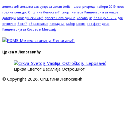
лепосавић
локална самоуправа
zoran todić
пољопривреда
избори 2019
нова
година
конкурс
Општина Лепосавић
спорт
култура
Канцеларија за младе
догађаји
омладински клуб
српска нова година
косово
најбољи ученици
дан
општине
божић
образовање
изградња
сабор
црква
рок фест
деца
Канцеларија за Косово и Метохију
Црква у Лепосавићу
Црква Светог Василија Острошког
© Copyright 2026, Општина Лепосавић