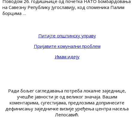
Поводом 26. годишњице од почетка НАТО бомбардовања
на Савезну Републику Југославију, код споменика Палим
борцима …
Питајте општинску управу
Пријавите комунални проблем
Имам идеју
Ради бољег сагледавања потреба локалне заједнице,
учешће јавности је од великог значаја. Вашим
коментарима, сугестијама, предлозима допринесите
дефинисању заједничке визије уређења центра насеља
Лепосавић.