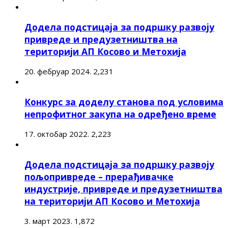
Додела подстицаја за подршку развоју
привреде и предузетништва на
територији АП Косово и Метохија
20. фебруар 2024.
2,231
Конкурс за доделу станова под условима
непрофитног закупа на одређено време
17. октобар 2022.
2,223
Додела подстицаја за подршку развоју
пољопривреде – прерађивачке
индустрије, привреде и предузетништва
на територији АП Косово и Метохија
3. март 2023.
1,872