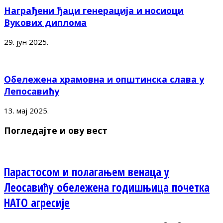
Награђени ђаци генерација и носиоци
Вукових диплома
29. јун 2025.
Обележена храмовна и општинска слава у
Лепосавићу
13. мај 2025.
Погледајте и ову вест
Парастосом и полагањем венаца у
Леосавићу обележена годишњица почетка
НАТО агресије