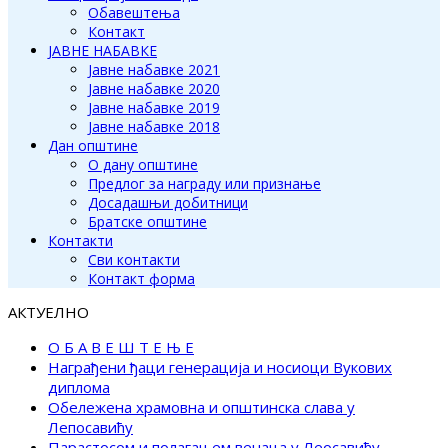
Обавештења
Контакт
ЈАВНЕ НАБАВКЕ
Јавне набавке 2021
Јавне набавке 2020
Јавне набавке 2019
Јавне набавке 2018
Дан општине
О дану општине
Предлог за награду или признање
Досадашњи добитници
Братске општине
Контакти
Сви контакти
Контакт форма
АКТУЕЛНО
О Б А В Е Ш Т Е Њ Е
Награђени ђаци генерација и носиоци Вукових
диплома
Обележена храмовна и општинска слава у
Лепосавићу
Парастосом и полагањем венаца у Леосавићу