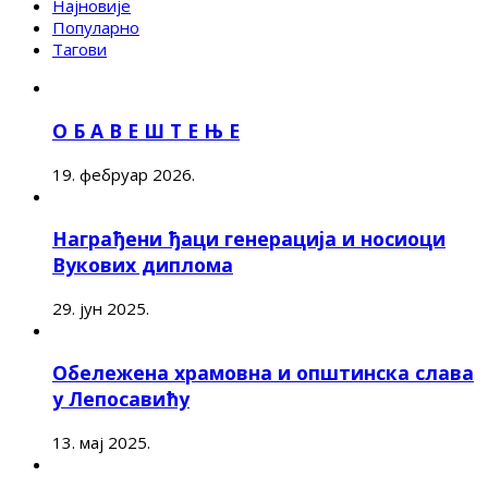
Најновије
Популарно
Тагови
О Б А В Е Ш Т Е Њ Е
19. фебруар 2026.
Награђени ђаци генерација и носиоци
Вукових диплома
29. јун 2025.
Обележена храмовна и општинска слава
у Лепосавићу
13. мај 2025.