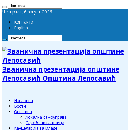
Четвртак, 6.август 2026
Контакти
English
Званична презентација општине
Лепосавић Општина Лепосавић
Насловна
Вести
Општина
Локална самоуправа
Службени гласници
Канцеларија за младе