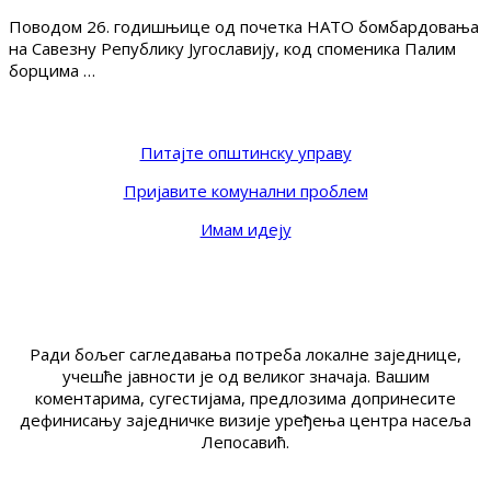
Поводом 26. годишњице од почетка НАТО бомбардовања
на Савезну Републику Југославију, код споменика Палим
борцима …
Питајте општинску управу
Пријавите комунални проблем
Имам идеју
Ради бољег сагледавања потреба локалне заједнице,
учешће јавности је од великог значаја. Вашим
коментарима, сугестијама, предлозима допринесите
дефинисању заједничке визије уређења центра насеља
Лепосавић.