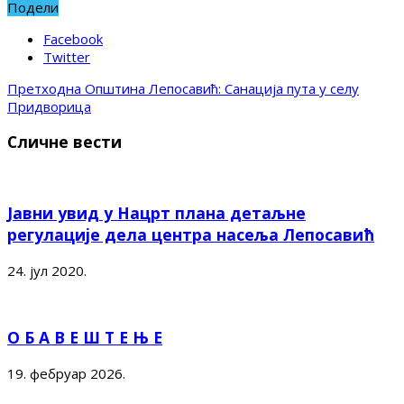
Подели
Facebook
Twitter
Претходна
Општина Лепосавић: Санација пута у селу
Придворица
Сличне вести
Јавни увид у Нацрт плана детаљне
регулације дела центра насеља Лепосавић
24. јул 2020.
О Б А В Е Ш Т Е Њ Е
19. фебруар 2026.