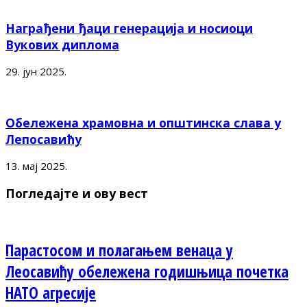
Награђени ђаци генерација и носиоци
Вукових диплома
29. јун 2025.
Обележена храмовна и општинска слава у
Лепосавићу
13. мај 2025.
Погледајте и ову вест
Парастосом и полагањем венаца у
Леосавићу обележена годишњица почетка
НАТО агресије