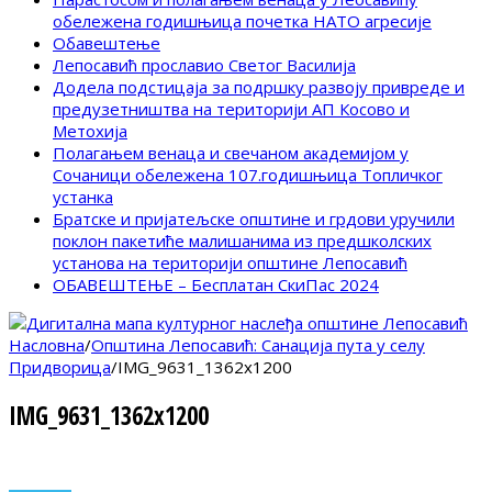
обележена годишњица почетка НАТО агресије
Обавештење
Лепосавић прославио Светог Василија
Додела подстицаја за подршку развоју привреде и
предузетништва на територији АП Косово и
Метохија
Полагањем венаца и свечаном академијом у
Сочаници обележена 107.годишњица Топличког
устанка
Братске и пријатељске општине и грдови уручили
поклон пакетиће малишанима из предшколских
установа на територији општине Лепосавић
ОБАВЕШТЕЊЕ – Бесплатан СкиПас 2024
Насловна
/
Општина Лепосавић: Санација пута у селу
Придворица
/
IMG_9631_1362x1200
IMG_9631_1362x1200