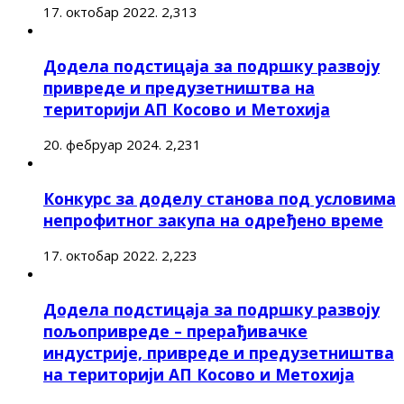
17. октобар 2022.
2,313
Додела подстицаја за подршку развоју
привреде и предузетништва на
територији АП Косово и Метохија
20. фебруар 2024.
2,231
Конкурс за доделу станова под условима
непрофитног закупа на одређено време
17. октобар 2022.
2,223
Додела подстицаја за подршку развоју
пољопривреде – прерађивачке
индустрије, привреде и предузетништва
на територији АП Косово и Метохија