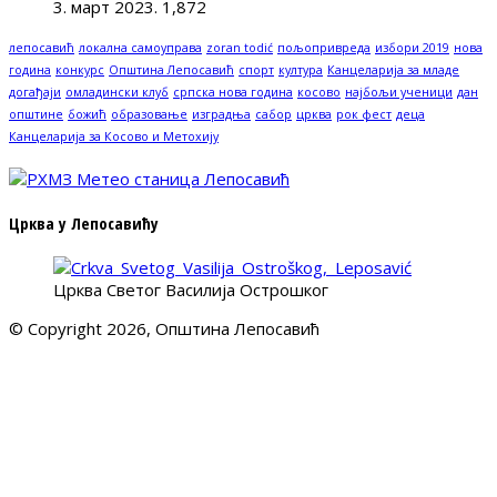
3. март 2023.
1,872
лепосавић
локална самоуправа
zoran todić
пољопривреда
избори 2019
нова
година
конкурс
Општина Лепосавић
спорт
култура
Канцеларија за младе
догађаји
омладински клуб
српска нова година
косово
најбољи ученици
дан
општине
божић
образовање
изградња
сабор
црква
рок фест
деца
Канцеларија за Косово и Метохију
Црква у Лепосавићу
Црква Светог Василија Острошког
© Copyright 2026, Општина Лепосавић