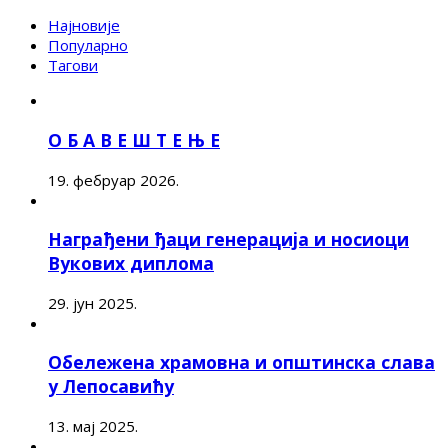
Најновије
Популарно
Тагови
О Б А В Е Ш Т Е Њ Е
19. фебруар 2026.
Награђени ђаци генерација и носиоци
Вукових диплома
29. јун 2025.
Обележена храмовна и општинска слава
у Лепосавићу
13. мај 2025.