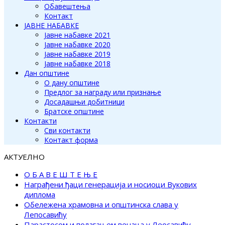
Обавештења
Контакт
ЈАВНЕ НАБАВКЕ
Јавне набавке 2021
Јавне набавке 2020
Јавне набавке 2019
Јавне набавке 2018
Дан општине
О дану општине
Предлог за награду или признање
Досадашњи добитници
Братске општине
Контакти
Сви контакти
Контакт форма
АКТУЕЛНО
О Б А В Е Ш Т Е Њ Е
Награђени ђаци генерација и носиоци Вукових
диплома
Обележена храмовна и општинска слава у
Лепосавићу
Парастосом и полагањем венаца у Леосавићу