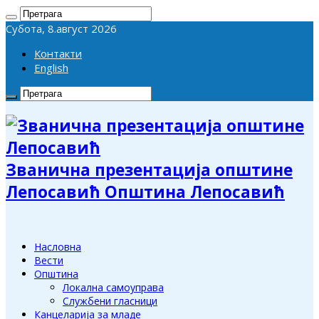
Субота, 8.август 2026
Контакти
English
Званична презентација општине
Лепосавић Општина Лепосавић
Насловна
Вести
Општина
Локална самоуправа
Службени гласници
Канцеларија за младе