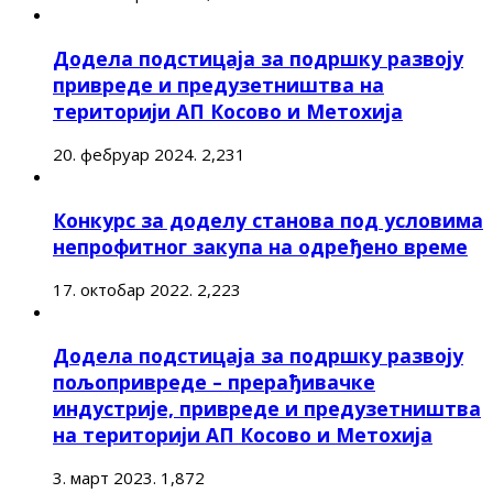
Додела подстицаја за подршку развоју
привреде и предузетништва на
територији АП Косово и Метохија
20. фебруар 2024.
2,231
Конкурс за доделу станова под условима
непрофитног закупа на одређено време
17. октобар 2022.
2,223
Додела подстицаја за подршку развоју
пољопривреде – прерађивачке
индустрије, привреде и предузетништва
на територији АП Косово и Метохија
3. март 2023.
1,872