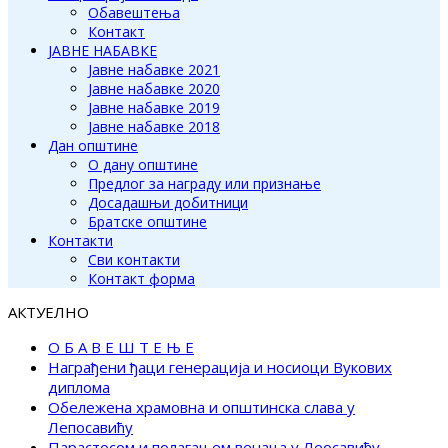
Обавештења
Контакт
ЈАВНЕ НАБАВКЕ
Јавне набавке 2021
Јавне набавке 2020
Јавне набавке 2019
Јавне набавке 2018
Дан општине
О дану општине
Предлог за награду или признање
Досадашњи добитници
Братске општине
Контакти
Сви контакти
Контакт форма
АКТУЕЛНО
О Б А В Е Ш Т Е Њ Е
Награђени ђаци генерација и носиоци Вукових
диплома
Обележена храмовна и општинска слава у
Лепосавићу
Парастосом и полагањем венаца у Леосавићу