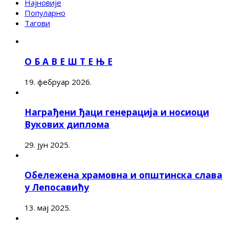
Најновије
Популарно
Тагови
О Б А В Е Ш Т Е Њ Е
19. фебруар 2026.
Награђени ђаци генерација и носиоци
Вукових диплома
29. јун 2025.
Обележена храмовна и општинска слава
у Лепосавићу
13. мај 2025.