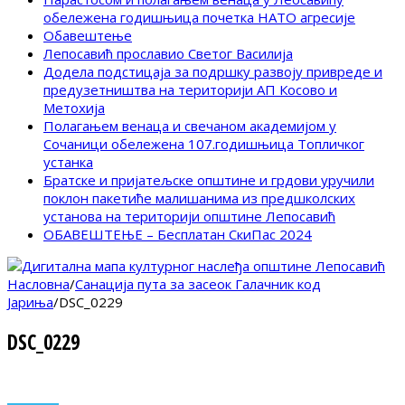
обележена годишњица почетка НАТО агресије
Обавештење
Лепосавић прославио Светог Василија
Додела подстицаја за подршку развоју привреде и
предузетништва на територији АП Косово и
Метохија
Полагањем венаца и свечаном академијом у
Сочаници обележена 107.годишњица Топличког
устанка
Братске и пријатељске општине и грдови уручили
поклон пакетиће малишанима из предшколских
установа на територији општине Лепосавић
ОБАВЕШТЕЊЕ – Бесплатан СкиПас 2024
Насловна
/
Санација пута за засеок Галачник код
Јариња
/
DSC_0229
DSC_0229