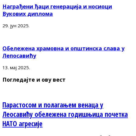
Награђени ђаци генерација и носиоци
Вукових диплома
29. јун 2025.
Обележена храмовна и општинска слава у
Лепосавићу
13. мај 2025.
Погледајте и ову вест
Парастосом и полагањем венаца у
Леосавићу обележена годишњица почетка
НАТО агресије