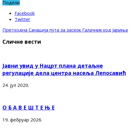
Подели
Facebook
Twitter
Претходна
Санација пута за засеок Галачник код Јариња
Сличне вести
Јавни увид у Нацрт плана детаљне
регулације дела центра насеља Лепосавић
24. јул 2020.
О Б А В Е Ш Т Е Њ Е
19. фебруар 2026.