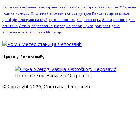
лепосавић
локална самоуправа
zoran todić
пољопривреда
избори 2019
нова
година
конкурс
Општина Лепосавић
спорт
култура
Канцеларија за младе
догађаји
омладински клуб
српска нова година
косово
најбољи ученици
дан
општине
божић
образовање
изградња
сабор
црква
рок фест
деца
Канцеларија за Косово и Метохију
Црква у Лепосавићу
Црква Светог Василија Острошког
© Copyright 2026, Општина Лепосавић