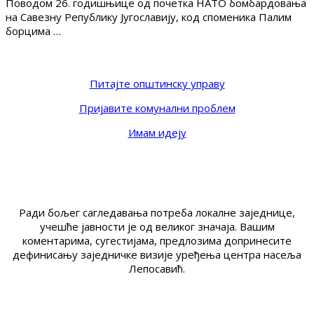
Поводом 26. годишњице од почетка НАТО бомбардовања
на Савезну Републику Југославију, код споменика Палим
борцима …
Питајте општинску управу
Пријавите комунални проблем
Имам идеју
Ради бољег сагледавања потреба локалне заједнице,
учешће јавности је од великог значаја. Вашим
коментарима, сугестијама, предлозима допринесите
дефинисању заједничке визије уређења центра насеља
Лепосавић.