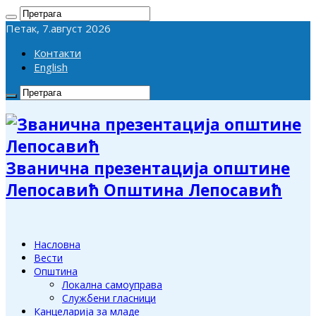
Петак, 7.август 2026
Контакти
English
Званична презентација општине
Лепосавић Општина Лепосавић
Насловна
Вести
Општина
Локална самоуправа
Службени гласници
Канцеларија за младе