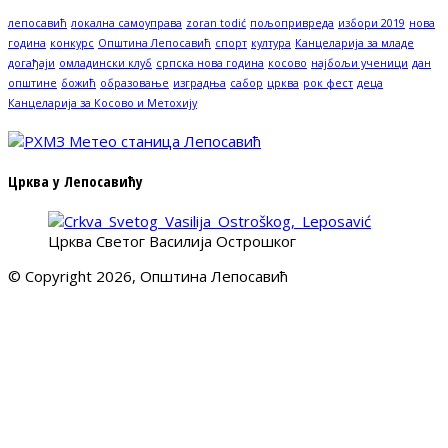
лепосавић
локална самоуправа
zoran todić
пољопривреда
избори 2019
нова
година
конкурс
Општина Лепосавић
спорт
култура
Канцеларија за младе
догађаји
омладински клуб
српска нова година
косово
најбољи ученици
дан
општине
божић
образовање
изградња
сабор
црква
рок фест
деца
Канцеларија за Косово и Метохију
Црква у Лепосавићу
Црква Светог Василија Острошког
© Copyright 2026, Општина Лепосавић