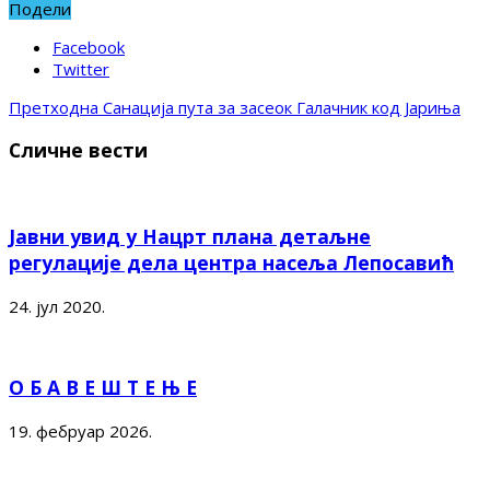
Подели
Facebook
Twitter
Претходна
Санација пута за засеок Галачник код Јариња
Сличне вести
Јавни увид у Нацрт плана детаљне
регулације дела центра насеља Лепосавић
24. јул 2020.
О Б А В Е Ш Т Е Њ Е
19. фебруар 2026.