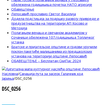
обележена годишњица почетка НАТО агресије
Обавештење
Лепосавић прославио Светог Василија
Додела подстицаја за подршку развоју привреде и
предузетништва на територији АП Косово и
Метохија
Полагањем венаца и свечаном академијом у
Сочаници обележена 107.годишњица Топличког
устанка
Братске и пријатељске општине и грдови уручили
поклон пакетиће малишанима из предшколских
установа на територији општине Лепосавић
ОБАВЕШТЕЊЕ – Бесплатан СкиПас 2024
Насловна
/
Санација пута за засеок Галачник код
Јариња
/
DSC_0256
DSC_0256