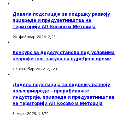
Додела подстицаја за подршку развоју
привреде и предузетништва на
територији АП Косово и Метохија
20. фебруар 2024.
2,231
Конкурс за доделу станова под условима
непрофитног закупа на одређено време
17. октобар 2022.
2,223
Додела подстицаја за подршку развоју
пољопривреде – прерађивачке
индустрије, привреде и предузетништва
на територији АП Косово и Метохија
3. март 2023.
1,872