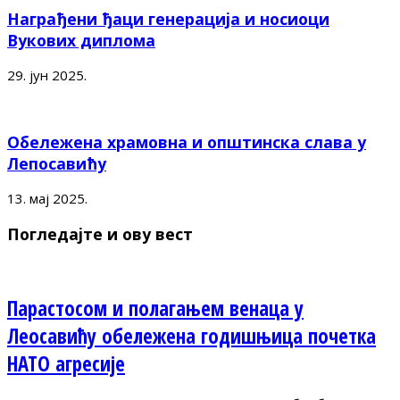
Награђени ђаци генерација и носиоци
Вукових диплома
29. јун 2025.
Обележена храмовна и општинска слава у
Лепосавићу
13. мај 2025.
Погледајте и ову вест
Парастосом и полагањем венаца у
Леосавићу обележена годишњица почетка
НАТО агресије