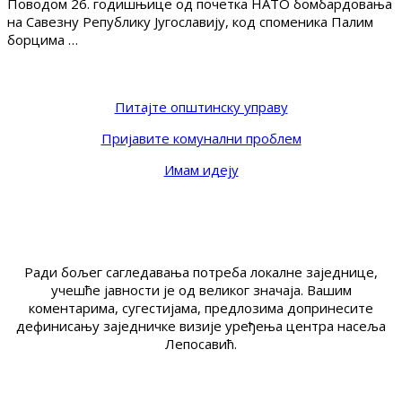
Поводом 26. годишњице од почетка НАТО бомбардовања
на Савезну Републику Југославију, код споменика Палим
борцима …
Питајте општинску управу
Пријавите комунални проблем
Имам идеју
Ради бољег сагледавања потреба локалне заједнице,
учешће јавности је од великог значаја. Вашим
коментарима, сугестијама, предлозима допринесите
дефинисању заједничке визије уређења центра насеља
Лепосавић.