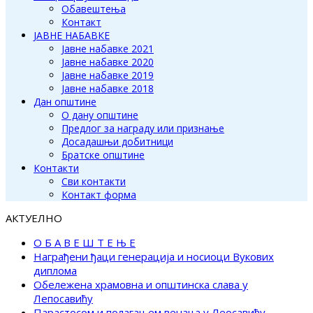
Обавештења
Контакт
ЈАВНЕ НАБАВКЕ
Јавне набавке 2021
Јавне набавке 2020
Јавне набавке 2019
Јавне набавке 2018
Дан општине
О дану општине
Предлог за награду или признање
Досадашњи добитници
Братске општине
Контакти
Сви контакти
Контакт форма
АКТУЕЛНО
О Б А В Е Ш Т Е Њ Е
Награђени ђаци генерација и носиоци Вукових
диплома
Обележена храмовна и општинска слава у
Лепосавићу
Парастосом и полагањем венаца у Леосавићу