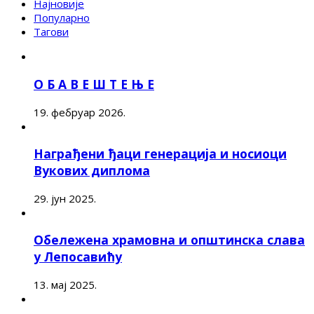
Најновије
Популарно
Тагови
О Б А В Е Ш Т Е Њ Е
19. фебруар 2026.
Награђени ђаци генерација и носиоци
Вукових диплома
29. јун 2025.
Обележена храмовна и општинска слава
у Лепосавићу
13. мај 2025.