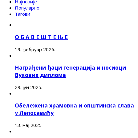
Најновије
Популарно
Тагови
О Б А В Е Ш Т Е Њ Е
19. фебруар 2026.
Награђени ђаци генерација и носиоци
Вукових диплома
29. јун 2025.
Обележена храмовна и општинска слава
у Лепосавићу
13. мај 2025.