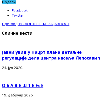
Подели
Facebook
Twitter
Претходна
САОПШТЕЊЕ ЗА ЈАВНОСТ
Сличне вести
Јавни увид у Нацрт плана детаљне
регулације дела центра насеља Лепосавић
24. јул 2020.
О Б А В Е Ш Т Е Њ Е
19. фебруар 2026.