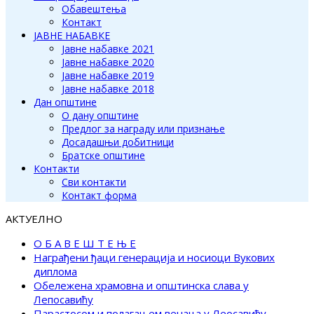
Обавештења
Контакт
ЈАВНЕ НАБАВКЕ
Јавне набавке 2021
Јавне набавке 2020
Јавне набавке 2019
Јавне набавке 2018
Дан општине
О дану општине
Предлог за награду или признање
Досадашњи добитници
Братске општине
Контакти
Сви контакти
Контакт форма
АКТУЕЛНО
О Б А В Е Ш Т Е Њ Е
Награђени ђаци генерација и носиоци Вукових
диплома
Обележена храмовна и општинска слава у
Лепосавићу
Парастосом и полагањем венаца у Леосавићу