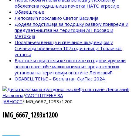
обележена годишњица почетка НАТО агресије
Обавештење
Лепосавић прославио Светог Василија
Додела подстицаја за подршку развоју привреде и
предузетништва на територији АП Косово и
Метохија
Полагањем венаца и свечаном академијом у
Сочаници обележена 107.годишњица Топличког
устанка
Братске и пријатељске општине и грдови уручили
поклон пакетиће малишанима из предшколских
установа на територији општине Лепосавић
ОБАВЕШТЕЊЕ – Бесплатан СкиПас 2024
Насловна
/
САОПШТЕЊЕ ЗА
ЈАВНОСТ
/
IMG_6667_1293x1200
IMG_6667_1293x1200