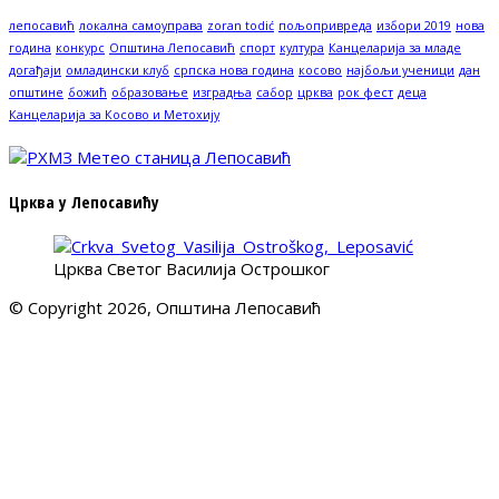
лепосавић
локална самоуправа
zoran todić
пољопривреда
избори 2019
нова
година
конкурс
Општина Лепосавић
спорт
култура
Канцеларија за младе
догађаји
омладински клуб
српска нова година
косово
најбољи ученици
дан
општине
божић
образовање
изградња
сабор
црква
рок фест
деца
Канцеларија за Косово и Метохију
Црква у Лепосавићу
Црква Светог Василија Острошког
© Copyright 2026, Општина Лепосавић