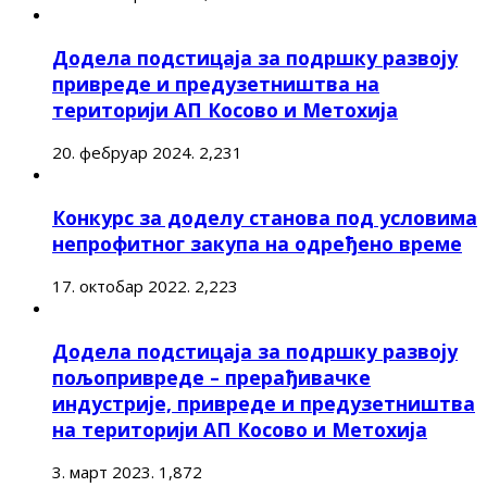
Додела подстицаја за подршку развоју
привреде и предузетништва на
територији АП Косово и Метохија
20. фебруар 2024.
2,231
Конкурс за доделу станова под условима
непрофитног закупа на одређено време
17. октобар 2022.
2,223
Додела подстицаја за подршку развоју
пољопривреде – прерађивачке
индустрије, привреде и предузетништва
на територији АП Косово и Метохија
3. март 2023.
1,872