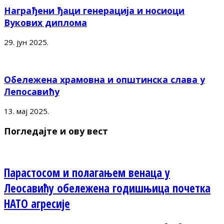
Награђени ђаци генерација и носиоци
Вукових диплома
29. јун 2025.
Обележена храмовна и општинска слава у
Лепосавићу
13. мај 2025.
Погледајте и ову вест
Парастосом и полагањем венаца у
Леосавићу обележена годишњица почетка
НАТО агресије