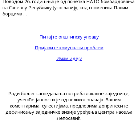
Поводом 26. годишњице од почетка НАТО бомбардовања
на Савезну Републику Југославију, код споменика Палим
борцима …
Питајте општинску управу
Пријавите комунални проблем
Имам идеју
Ради бољег сагледавања потреба локалне заједнице,
учешће јавности је од великог значаја. Вашим
коментарима, сугестијама, предлозима допринесите
дефинисању заједничке визије уређења центра насеља
Лепосавић.