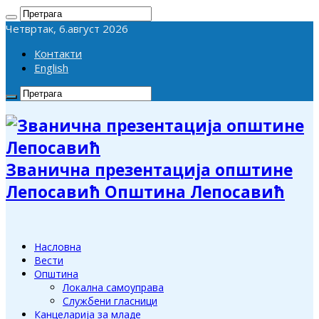
Четвртак, 6.август 2026
Контакти
English
Званична презентација општине
Лепосавић Општина Лепосавић
Насловна
Вести
Општина
Локална самоуправа
Службени гласници
Канцеларија за младе