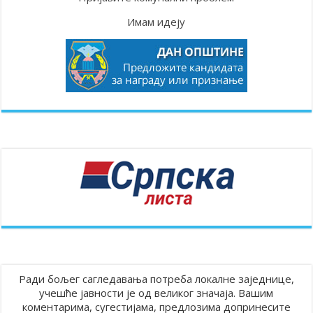
Имам идеју
Ради бољег сагледавања потреба локалне заједнице,
учешће јавности је од великог значаја. Вашим
коментарима, сугестијама, предлозима допринесите