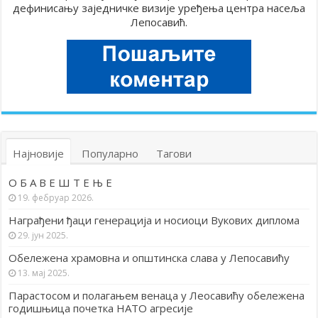
дефинисању заједничке визије уређења центра насеља
Лепосавић.
Најновије
Популарно
Тагови
О Б А В Е Ш Т Е Њ Е
19. фебруар 2026.
Награђени ђаци генерација и носиоци Вукових диплома
29. јун 2025.
Обележена храмовна и општинска слава у Лепосавићу
13. мај 2025.
Парастосом и полагањем венаца у Леосавићу обележена
годишњица почетка НАТО агресије