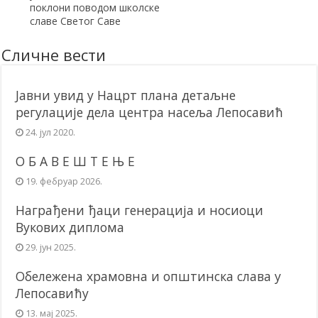
поклони поводом школске
славе Светог Саве
Сличне вести
Јавни увид у Нацрт плана детаљне
регулације дела центра насеља Лепосавић
24. јул 2020.
О Б А В Е Ш Т Е Њ Е
19. фебруар 2026.
Награђени ђаци генерација и носиоци
Вукових диплома
29. јун 2025.
Обележена храмовна и општинска слава у
Лепосавићу
13. мај 2025.