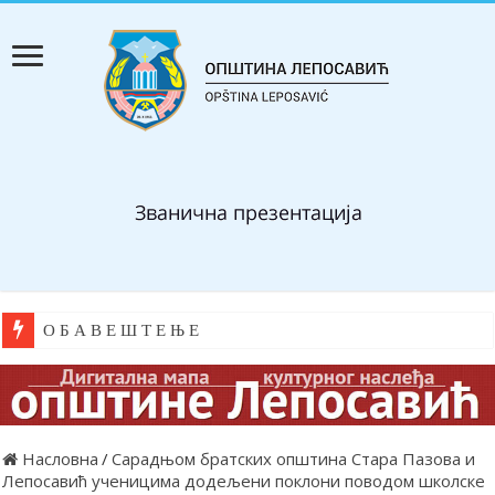
О Б А В Е Ш Т Е Њ Е
Насловна
/
Сарадњом братских општина Стара Пазова и
Лепосавић ученицима додељени поклони поводом школске