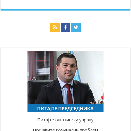
Питајте општинску управу
Пријавите комунални проблем