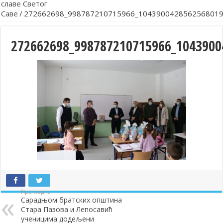
славе Светог
Саве
/
272662698_998787210715966_1043900428562568019
272662698_998787210715966_1043900
Претходна
Сарадњом братских општина
Стара Пазова и Лепосавић
ученицима додељени