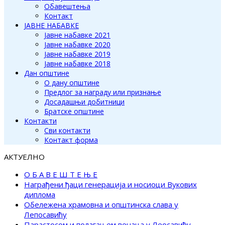
Обавештења
Контакт
ЈАВНЕ НАБАВКЕ
Јавне набавке 2021
Јавне набавке 2020
Јавне набавке 2019
Јавне набавке 2018
Дан општине
О дану општине
Предлог за награду или признање
Досадашњи добитници
Братске општине
Контакти
Сви контакти
Контакт форма
АКТУЕЛНО
О Б А В Е Ш Т Е Њ Е
Награђени ђаци генерација и носиоци Вукових
диплома
Обележена храмовна и општинска слава у
Лепосавићу
Парастосом и полагањем венаца у Леосавићу