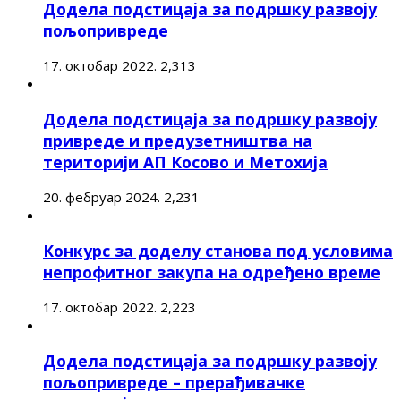
Додела подстицаја за подршку развоју
пољопривреде
17. октобар 2022.
2,313
Додела подстицаја за подршку развоју
привреде и предузетништва на
територији АП Косово и Метохија
20. фебруар 2024.
2,231
Конкурс за доделу станова под условима
непрофитног закупа на одређено време
17. октобар 2022.
2,223
Додела подстицаја за подршку развоју
пољопривреде – прерађивачке