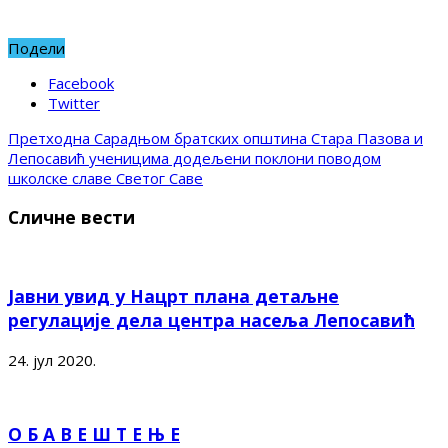
Подели
Facebook
Twitter
Претходна
Сарадњом братских општина Стара Пазова и
Лепосавић ученицима додељени поклони поводом
школске славе Светог Саве
Сличне вести
Јавни увид у Нацрт плана детаљне
регулације дела центра насеља Лепосавић
24. јул 2020.
О Б А В Е Ш Т Е Њ Е