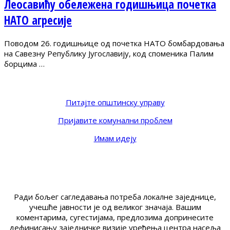
Леосавићу обележена годишњица почетка
НАТО агресије
Поводом 26. годишњице од почетка НАТО бомбардовања
на Савезну Републику Југославију, код споменика Палим
борцима …
Питајте општинску управу
Пријавите комунални проблем
Имам идеју
Ради бољег сагледавања потреба локалне заједнице,
учешће јавности је од великог значаја. Вашим
коментарима, сугестијама, предлозима допринесите
дефинисању заједничке визије уређења центра насеља