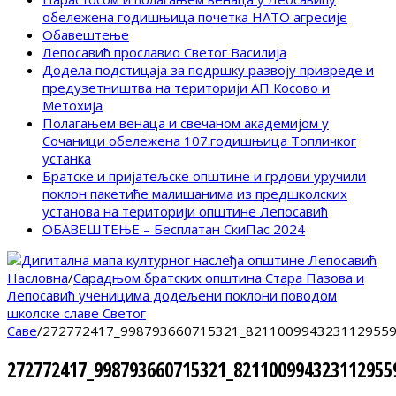
обележена годишњица почетка НАТО агресије
Обавештење
Лепосавић прославио Светог Василија
Додела подстицаја за подршку развоју привреде и
предузетништва на територији АП Косово и
Метохија
Полагањем венаца и свечаном академијом у
Сочаници обележена 107.годишњица Топличког
устанка
Братске и пријатељске општине и грдови уручили
поклон пакетиће малишанима из предшколских
установа на територији општине Лепосавић
ОБАВЕШТЕЊЕ – Бесплатан СкиПас 2024
Насловна
/
Сарадњом братских општина Стара Пазова и
Лепосавић ученицима додељени поклони поводом
школске славе Светог
Саве
/
272772417_998793660715321_8211009943231129559
272772417_998793660715321_821100994323112955