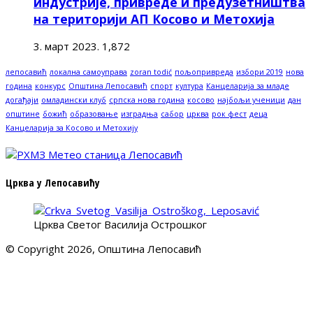
индустрије, привреде и предузетништва
на територији АП Косово и Метохија
3. март 2023.
1,872
лепосавић
локална самоуправа
zoran todić
пољопривреда
избори 2019
нова
година
конкурс
Општина Лепосавић
спорт
култура
Канцеларија за младе
догађаји
омладински клуб
српска нова година
косово
најбољи ученици
дан
општине
божић
образовање
изградња
сабор
црква
рок фест
деца
Канцеларија за Косово и Метохију
Црква у Лепосавићу
Црква Светог Василија Острошког
© Copyright 2026, Општина Лепосавић