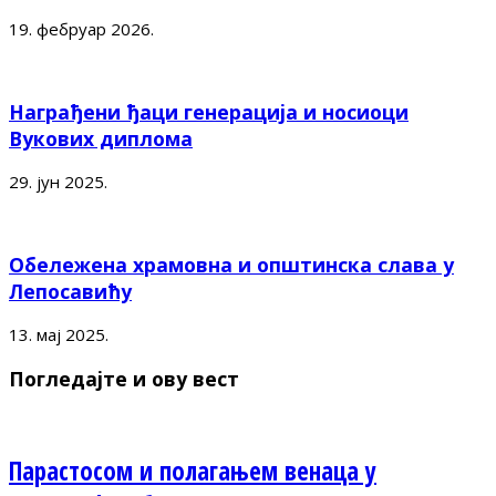
19. фебруар 2026.
Награђени ђаци генерација и носиоци
Вукових диплома
29. јун 2025.
Обележена храмовна и општинска слава у
Лепосавићу
13. мај 2025.
Погледајте и ову вест
Парастосом и полагањем венаца у