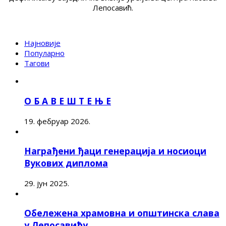
Лепосавић.
Најновије
Популарно
Тагови
О Б А В Е Ш Т Е Њ Е
19. фебруар 2026.
Награђени ђаци генерација и носиоци
Вукових диплома
29. јун 2025.
Обележена храмовна и општинска слава
у Лепосавићу