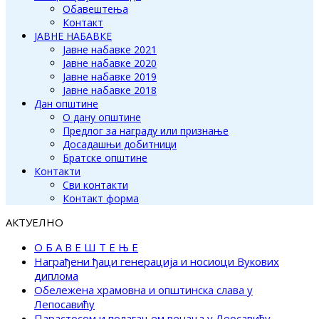
Обавештења
Контакт
ЈАВНЕ НАБАВКЕ
Јавне набавке 2021
Јавне набавке 2020
Јавне набавке 2019
Јавне набавке 2018
Дан општине
О дану општине
Предлог за награду или признање
Досадашњи добитници
Братске општине
Контакти
Сви контакти
Контакт форма
АКТУЕЛНО
О Б А В Е Ш Т Е Њ Е
Награђени ђаци генерација и носиоци Вукових
диплома
Обележена храмовна и општинска слава у
Лепосавићу
Парастосом и полагањем венаца у Леосавићу