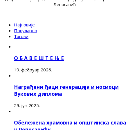
Лепосавић.
Најновије
Популарно
Тагови
О Б А В Е Ш Т Е Њ Е
19. фебруар 2026.
Награђени ђаци генерација и носиоци
Вукових диплома
29. јун 2025.
Обележена храмовна и општинска слава
у Лепосавићу