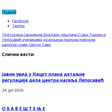
Подели
Facebook
Twitter
Претходна
Сарадњом братских општина Стара Пазова и
Лепосавић ученицима додељени поклони поводом
школске славе Светог Саве
Сличне вести
Јавни увид у Нацрт плана детаљне
регулације дела центра насеља Лепосавић
24. јул 2020.
О Б А В Е Ш Т Е Њ Е