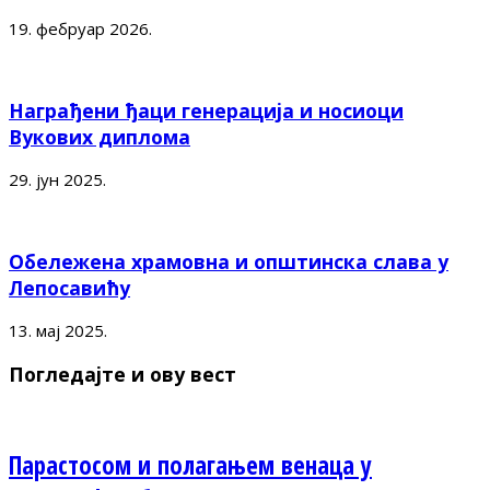
19. фебруар 2026.
Награђени ђаци генерација и носиоци
Вукових диплома
29. јун 2025.
Обележена храмовна и општинска слава у
Лепосавићу
13. мај 2025.
Погледајте и ову вест
Парастосом и полагањем венаца у