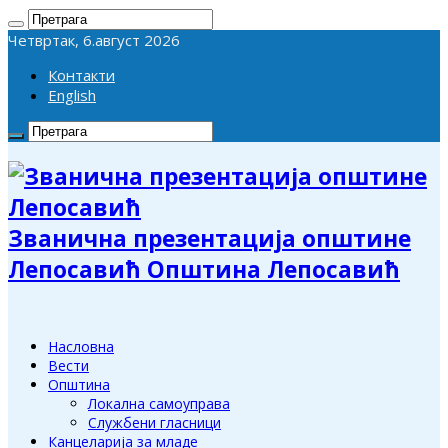
Четвртак, 6.август 2026
Контакти
English
Званична презентација општине
Лепосавић Општина Лепосавић
Насловна
Вести
Општина
Локална самоуправа
Службени гласници
Канцеларија за младе