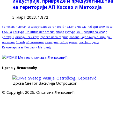
индустрије, привреде и предузетништва
на територији АП Косово и Метохија
3. март 2023.
1,872
лепосавић
локална самоуправа
zoran todić
пољопривреда
избори 2019
нова
година
конкурс
Општина Лепосавић
спорт
култура
Канцеларија за младе
догађаји
омладински клуб
српска нова година
косово
најбољи ученици
дан
општине
божић
образовање
изградња
сабор
црква
рок фест
деца
Канцеларија за Косово и Метохију
Црква у Лепосавићу
Црква Светог Василија Острошког
© Copyright 2026, Општина Лепосавић