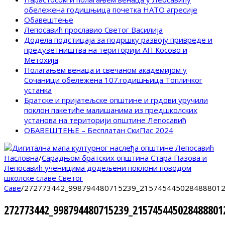
обележена годишњица почетка НАТО агресије
Обавештење
Лепосавић прославио Светог Василија
Додела подстицаја за подршку развоју привреде и
предузетништва на територији АП Косово и
Метохија
Полагањем венаца и свечаном академијом у
Сочаници обележена 107.годишњица Топличког
устанка
Братске и пријатељске општине и грдови уручили
поклон пакетиће малишанима из предшколских
установа на територији општине Лепосавић
ОБАВЕШТЕЊЕ – Бесплатан СкиПас 2024
Насловна
/
Сарадњом братских општина Стара Пазова и
Лепосавић ученицима додељени поклони поводом
школске славе Светог
Саве
/
272773442_998794480715239_2157454450284888012
272773442_998794480715239_215745445028488801