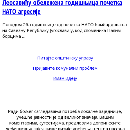
Леосавићу обележена годишњица почетка
НАТО агресије
Поводом 26. годишњице од почетка НАТО бомбардовања
на Савезну Републику Југославију, код споменика Палим
борцима …
Питајте општинску управу
Пријавите комунални проблем
Имам идеју
Ради бољег сагледавања потреба локалне заједнице,
учешће јавности је од великог значаја. Вашим
коментарима, сугестијама, предлозима допринесите
дефинисању заједничке визије уређења центра насеља