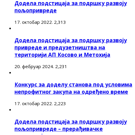
Додела подстицаја за подршку развоју
пољопривреде
17. октобар 2022.
2,313
Додела подстицаја за подршку развоју
привреде и предузетништва на
територији АП Косово и Метохија
20. фебруар 2024.
2,231
Конкурс за доделу станова под условима
непрофитног закупа на одређено време
17. октобар 2022.
2,223
Додела подстицаја за подршку развоју
пољопривреде – прерађивачке