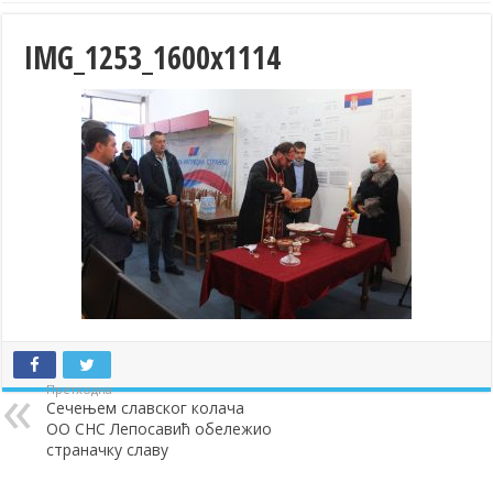
IMG_1253_1600x1114
Претходна
Сечењем славског колача
ОО СНС Лепосавић обележио
страначку славу