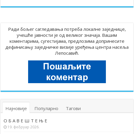
Ради бољег сагледавања потреба локалне заједнице,
учешће јавности је од великог значаја. Вашим
коментарима, сугестијама, предлозима допринесите
дефинисању заједничке визије уређења центра насеља
Лепосавић.
Најновије
Популарно
Тагови
О Б А В Е Ш Т Е Њ Е
19. фебруар 2026.