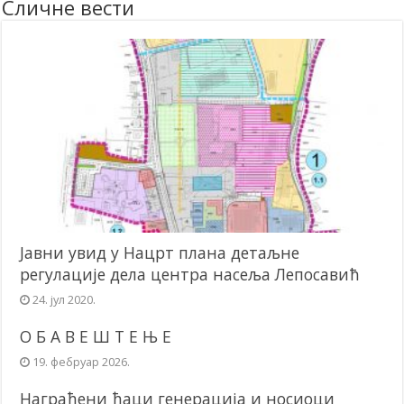
Сличне вести
Јавни увид у Нацрт плана детаљне
регулације дела центра насеља Лепосавић
24. јул 2020.
О Б А В Е Ш Т Е Њ Е
19. фебруар 2026.
Награђени ђаци генерација и носиоци