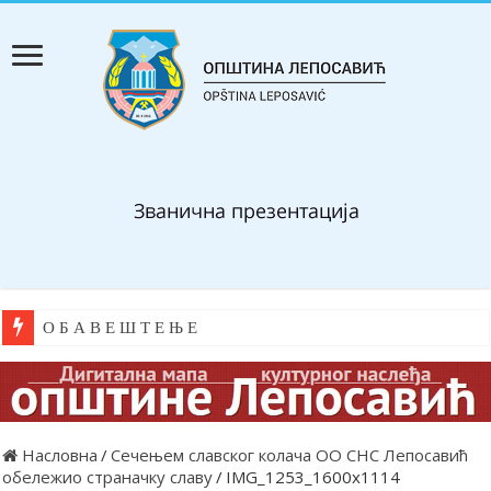
О Б А В Е Ш Т Е Њ Е
Насловна
/
Сечењем славског колача ОО СНС Лепосавић
обележио страначку славу
/
IMG_1253_1600x1114