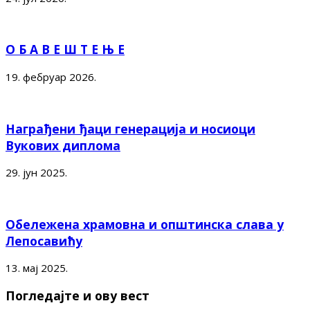
О Б А В Е Ш Т Е Њ Е
19. фебруар 2026.
Награђени ђаци генерација и носиоци
Вукових диплома
29. јун 2025.
Обележена храмовна и општинска слава у
Лепосавићу
13. мај 2025.
Погледајте и ову вест