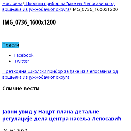
Насловна
/
Школски прибор за ђаке из Лепосавића од
вршњака из Јужнобачког округа
/
IMG_0736_1600x1200
IMG_0736_1600x1200
Подели
Facebook
Twitter
Претходна
Школски прибор за ђаке из Лепосавића од
вршњака из Јужнобачког округа
Сличне вести
Јавни увид у Нацрт плана детаљне
регулације дела центра насеља Лепосавић
24. јул 2020.