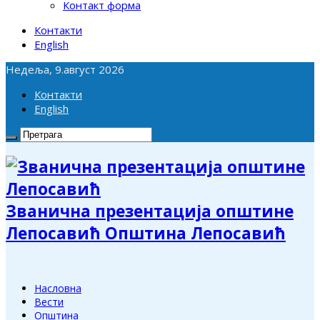
Контакт форма
Контакти
English
Недеља, 9.август 2026
Контакти
English
Званична презентација општине
Лепосавић Општина Лепосавић
Насловна
Вести
Општина