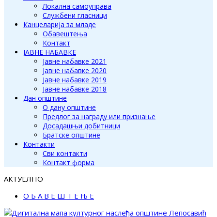
Локална самоуправа
Службени гласници
Канцеларија за младе
Обавештења
Контакт
ЈАВНЕ НАБАВКЕ
Јавне набавке 2021
Јавне набавке 2020
Јавне набавке 2019
Јавне набавке 2018
Дан општине
О дану општине
Предлог за награду или признање
Досадашњи добитници
Братске општине
Контакти
Сви контакти
Контакт форма
АКТУЕЛНО
О Б А В Е Ш Т Е Њ Е