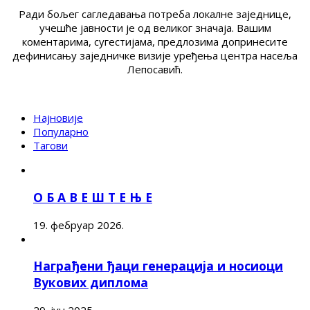
Ради бољег сагледавања потреба локалне заједнице,
учешће јавности је од великог значаја. Вашим
коментарима, сугестијама, предлозима допринесите
дефинисању заједничке визије уређења центра насеља
Лепосавић.
Најновије
Популарно
Тагови
О Б А В Е Ш Т Е Њ Е
19. фебруар 2026.
Награђени ђаци генерација и носиоци
Вукових диплома
29. јун 2025.