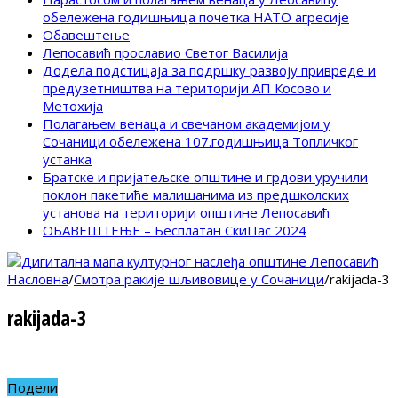
обележена годишњица почетка НАТО агресије
Обавештење
Лепосавић прославио Светог Василија
Додела подстицаја за подршку развоју привреде и
предузетништва на територији АП Косово и
Метохија
Полагањем венаца и свечаном академијом у
Сочаници обележена 107.годишњица Топличког
устанка
Братске и пријатељске општине и грдови уручили
поклон пакетиће малишанима из предшколских
установа на територији општине Лепосавић
ОБАВЕШТЕЊЕ – Бесплатан СкиПас 2024
Насловна
/
Смотра ракије шљивовице у Сочаници
/
rakijada-3
rakijada-3
Подели