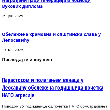
Награђени ђаци генерација и носиоци
Вукових диплома
29. јун 2025.
Обележена храмовна и општинска слава у
Лепосавићу
13. мај 2025.
Погледајте и ову вест
Парастосом и полагањем венаца у
Леосавићу обележена годишњица почетка
НАТО агресије
Поводом 26. годишњице од почетка НАТО бомбардовања