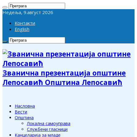
Недеља, 9.август 2026
Контакти
English
Званична презентација општине
Лепосавић Општина Лепосавић
Насловна
Вести
Општина
Локална самоуправа
Службени гласници
Канцеларија за младе