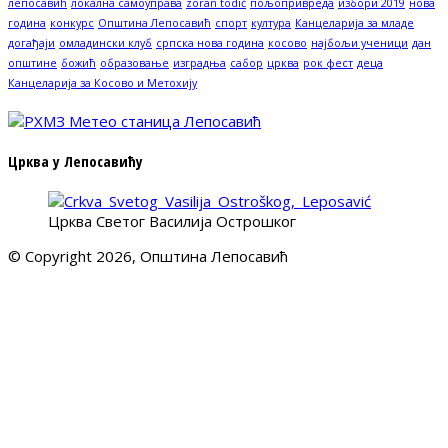
лепосавић
локална самоуправа
zoran todić
пољопривреда
избори 2019
нова
година
конкурс
Општина Лепосавић
спорт
култура
Канцеларија за младе
догађаји
омладински клуб
српска нова година
косово
најбољи ученици
дан
општине
божић
образовање
изградња
сабор
црква
рок фест
деца
Канцеларија за Косово и Метохију
Црква у Лепосавићу
Црква Светог Василија Острошког
© Copyright 2026, Општина Лепосавић