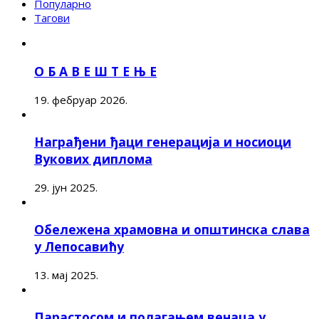
Популарно
Тагови
О Б А В Е Ш Т Е Њ Е
19. фебруар 2026.
Награђени ђаци генерација и носиоци
Вукових диплома
29. јун 2025.
Обележена храмовна и општинска слава
у Лепосавићу
13. мај 2025.
Парастосом и полагањем венаца у