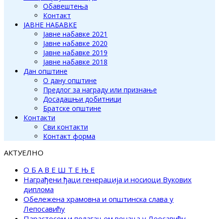
Обавештења
Контакт
ЈАВНЕ НАБАВКЕ
Јавне набавке 2021
Јавне набавке 2020
Јавне набавке 2019
Јавне набавке 2018
Дан општине
О дану општине
Предлог за награду или признање
Досадашњи добитници
Братске општине
Контакти
Сви контакти
Контакт форма
АКТУЕЛНО
О Б А В Е Ш Т Е Њ Е
Награђени ђаци генерација и носиоци Вукових
диплома
Обележена храмовна и општинска слава у
Лепосавићу
Парастосом и полагањем венаца у Леосавићу