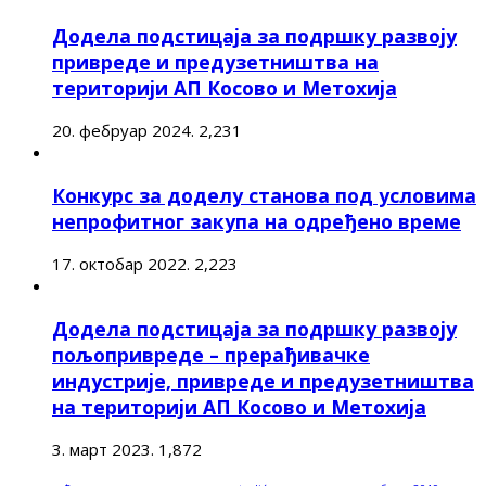
Додела подстицаја за подршку развоју
привреде и предузетништва на
територији АП Косово и Метохија
20. фебруар 2024.
2,231
Конкурс за доделу станова под условима
непрофитног закупа на одређено време
17. октобар 2022.
2,223
Додела подстицаја за подршку развоју
пољопривреде – прерађивачке
индустрије, привреде и предузетништва
на територији АП Косово и Метохија
3. март 2023.
1,872