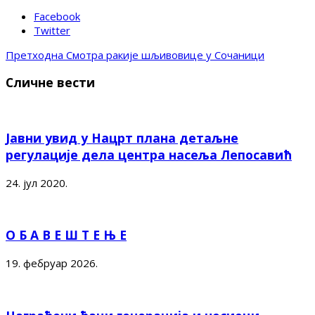
Facebook
Twitter
Претходна
Смотра ракије шљивовице у Сочаници
Сличне вести
Јавни увид у Нацрт плана детаљне
регулације дела центра насеља Лепосавић
24. јул 2020.
О Б А В Е Ш Т Е Њ Е
19. фебруар 2026.