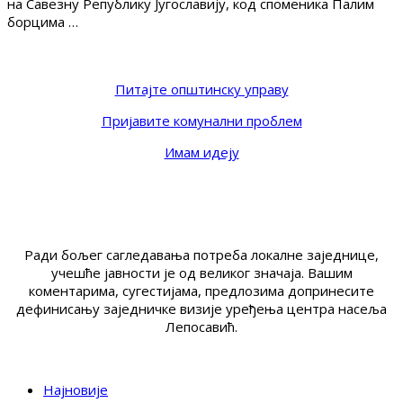
на Савезну Републику Југославију, код споменика Палим
борцима …
Питајте општинску управу
Пријавите комунални проблем
Имам идеју
Ради бољег сагледавања потреба локалне заједнице,
учешће јавности је од великог значаја. Вашим
коментарима, сугестијама, предлозима допринесите
дефинисању заједничке визије уређења центра насеља
Лепосавић.
Најновије