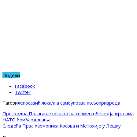
Подели
Facebook
Twitter
Тагови
лепосавић
локална самоуправа
пољопривреда
Претходна
Полагање венаца на спомен обележја жртвама
НАТО бомбардовања
Следећа
Прва хармоника Косова и Метохије у Лешку