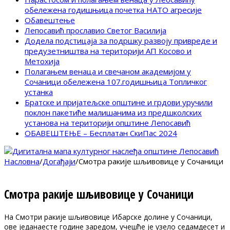
обележена годишњица почетка НАТО агресије
Обавештење
Лепосавић прославио Светог Василија
Додела подстицаја за подршку развоју привреде и
предузетништва на територији АП Косово и
Метохија
Полагањем венаца и свечаном академијом у
Сочаници обележена 107.годишњица Топличког
устанка
Братске и пријатељске општине и грдови уручили
поклон пакетиће малишанима из предшколских
установа на територији општине Лепосавић
ОБАВЕШТЕЊЕ – Бесплатан СкиПас 2024
Насловна
/
Догађаји
/
Смотра ракије шљивовице у Сочаници
Смотра ракије шљивовице у Сочаници
На Смотри ракије шљивовице Ибарске долине у Сочаници,
ове једанаесте године заредом, учешће је узело седамдесет и