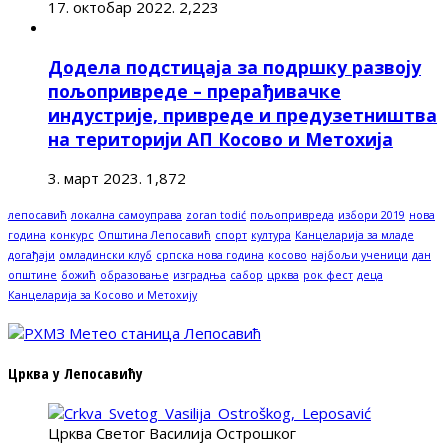
17. октобар 2022.
2,223
Додела подстицаја за подршку развоју
пољопривреде – прерађивачке
индустрије, привреде и предузетништва
на територији АП Косово и Метохија
3. март 2023.
1,872
лепосавић
локална самоуправа
zoran todić
пољопривреда
избори 2019
нова
година
конкурс
Општина Лепосавић
спорт
култура
Канцеларија за младе
догађаји
омладински клуб
српска нова година
косово
најбољи ученици
дан
општине
божић
образовање
изградња
сабор
црква
рок фест
деца
Канцеларија за Косово и Метохију
Црква у Лепосавићу
Црква Светог Василија Острошког