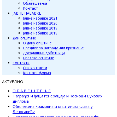
Обавештења
Контакт
ЈАВНЕ НАБАВКЕ
Јавне набавке 2021
Јавне набавке 2020
Јавне набавке 2019
Јавне набавке 2018
Дан општине
О дану општине
Предлог за награду или признање
Досадашњи добитници
Братске општине
Контакти
Сви контакти
Контакт форма
АКТУЕЛНО
О Б А В Е Ш Т Е Њ Е
Награђени ђаци генерација и носиоци Вукових
диплома
Обележена храмовна и општинска слава у
Лепосавићу
Парастосом и полагањем венаца у Леосавићу