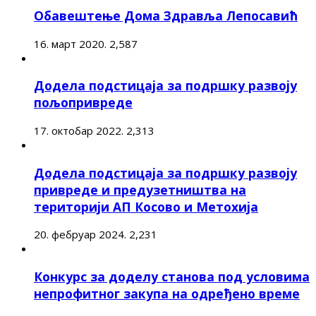
Обавештење Дома Здравља Лепосавић
16. март 2020.
2,587
Додела подстицаја за подршку развоју
пољопривреде
17. октобар 2022.
2,313
Додела подстицаја за подршку развоју
привреде и предузетништва на
територији АП Косово и Метохија
20. фебруар 2024.
2,231
Конкурс за доделу станова под условима
непрофитног закупа на одређено време