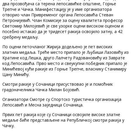
два прозвођача са терена лепосавићке општине, Горње
Трепче и Чачка. Манифестацију је у име организатора
отворио члан Привременог органа Лепосавића Стеван
Петронијевић. Члан Комисије за оцену квалитета професор
Светомир Милојевић је све узорке оцени високом оценом и
посебно истакао да је тридесет ракија освојило затну, а 42
сребрену медаљу.
По оцени петочланог Жирија додељено је пет високих
златних медаља. Треће место припало је Љубиши Лазовићу из
Кратине код Лешка, друго Лалчету Радовановићу из Заврате
код Лепосавића. Прво место и свеукупни победник припало је
Минићевој кући ракије из Горње Трепче, власнику Станимиру
Цану Минићу.
Смотри ракије у Сочаници присуствовао је и помоћник
градоначелника Чачка Милан Бојовић.
Оганизатори Смотре су Спортско туристичка организација
Лепосавић и Месна заједница Сочаница.
Првих пет ракија које су Сочаници освојиле високе златне
медаље биће представљене на Републичкој смотри ракија у
Чачку.