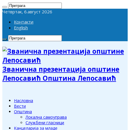
Четвртак, 6.август 2026
Контакти
English
Званична презентација општине
Лепосавић Општина Лепосавић
Насловна
Вести
Општина
Локална самоуправа
Службени гласници
Канцеларија за младе