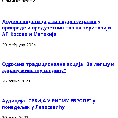
Сличне вести
Додела подстицаја за подршку развоју
привреде и предузетништва на територији
АП Косово и Метохија
20. фебруар 2024.
Одржана традиционална акција „За лепшу и
здраву животну средину“
28. април 2023.
Аудиција “СРБИЈА У РИТМУ ЕВРОПЕ” у
понедељак у Лепосавићу
30. март 2023.