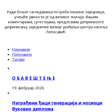
Ради бољег сагледавања потреба локалне заједнице,
учешће јавности је од великог значаја. Вашим
коментарима, сугестијама, предлозима допринесите
дефинисању заједничке визије уређења центра насеља
Лепосавић.
Најновије
Популарно
Тагови
О Б А В Е Ш Т Е Њ Е
19. фебруар 2026.
Награђени ђаци генерација и носиоци
Вукових диплома