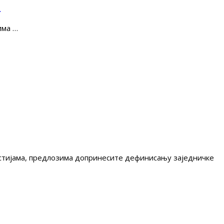
е
има …
гестијама, предлозима допринесите дефинисању заједничке