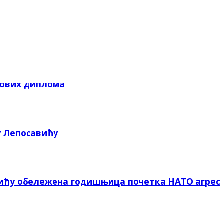
кових диплома
у Лепосавићу
вићу обележена годишњица почетка НАТО агрес