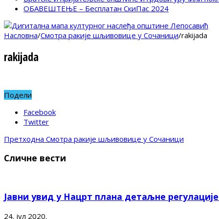
ОБАВЕШТЕЊЕ – Бесплатан СкиПас 2024
Насловна
/
Смотра ракије шљивовице у Сочаници
/
rakijada
rakijada
Подели
Facebook
Twitter
Претходна
Смотра ракије шљивовице у Сочаници
Сличне вести
Јавни увид у Нацрт плана детаљне регулациј
24. јул 2020.