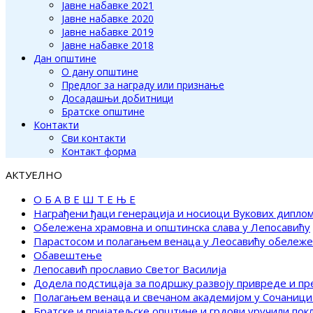
Јавне набавке 2021
Јавне набавке 2020
Јавне набавке 2019
Јавне набавке 2018
Дан општине
О дану општине
Предлог за награду или признање
Досадашњи добитници
Братске општине
Контакти
Сви контакти
Контакт форма
АКТУЕЛНО
О Б А В Е Ш Т Е Њ Е
Награђени ђаци генерација и носиоци Вукових дипло
Обележена храмовна и општинска слава у Лепосавићу
Парастосом и полагањем венаца у Леосавићу обележ
Обавештење
Лепосавић прославио Светог Василија
Додела подстицаја за подршку развоју привреде и п
Полагањем венаца и свечаном академијом у Сочаници
Братске и пријатељске општине и грдови уручили по