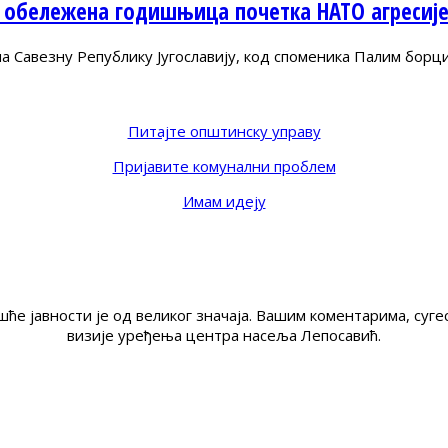
 обележена годишњица почетка НАТО агресиј
Савезну Републику Југославију, код споменика Палим борц
Питајте општинску управу
Пријавите комунални проблем
Имам идеју
ће јавности је од великог значаја. Вашим коментарима, су
визије уређења центра насеља Лепосавић.