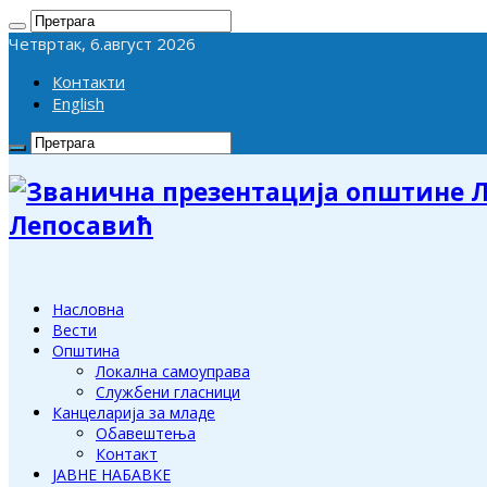
Четвртак, 6.август 2026
Контакти
English
Лепосавић
Насловна
Вести
Општина
Локална самоуправа
Службени гласници
Канцеларија за младе
Обавештења
Контакт
ЈАВНЕ НАБАВКЕ