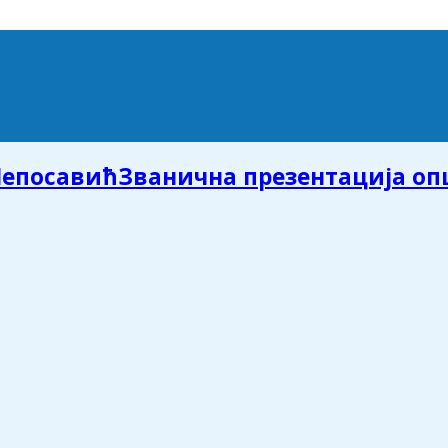
Званична презентација о