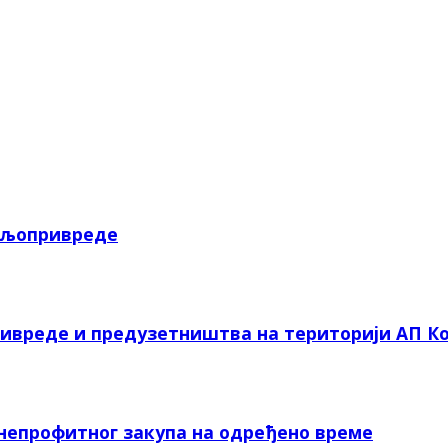
пољопривреде
ривреде и предузетништва на територији АП Ко
 непрофитног закупа на одређено време