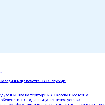
ма
ена годишњица почетка НАТО агресије
редузетништва на територији АП Косово и Метохија
 обележена 107.годишњица Топличког устанка
клон пакетиће малишанима из предшколских установа на тер