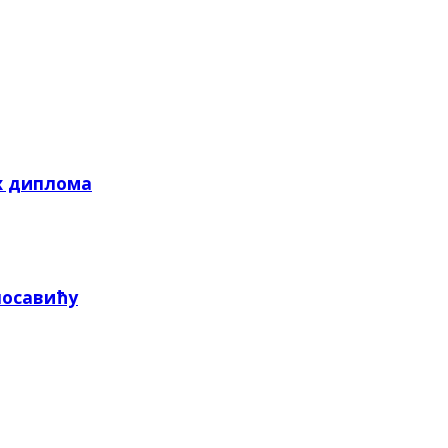
х диплома
посавићу