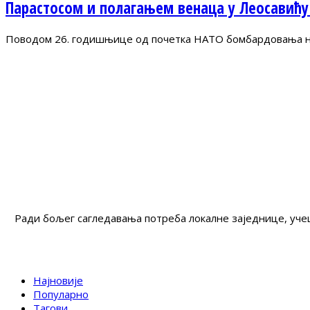
Парастосом и полагањем венаца у Леосавићу
Поводом 26. годишњице од почетка НАТО бомбардовања на 
Ради бољег сагледавања потреба локалне заједнице, учеш
Најновије
Популарно
Тагови