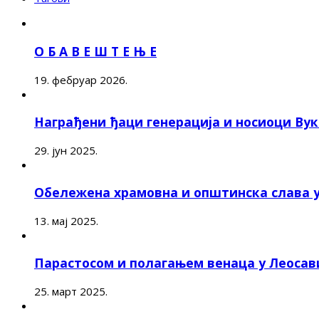
О Б А В Е Ш Т Е Њ Е
19. фебруар 2026.
Награђени ђаци генерација и носиоци Ву
29. јун 2025.
Обележена храмовна и општинска слава 
13. мај 2025.
Парастосом и полагањем венаца у Леоса
25. март 2025.