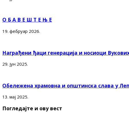
О Б А В Е Ш Т Е Њ Е
19. фебруар 2026.
Награђени ђаци генерација и носиоци Вукови
29. јун 2025.
Обележена храмовна и општинска слава у Ле
13. мај 2025.
Погледајте и ову вест