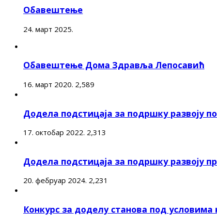
Обавештење
24. март 2025.
Обавештење Дома Здравља Лепосавић
16. март 2020.
2,589
Додела подстицаја за подршку развоју 
17. октобар 2022.
2,313
Додела подстицаја за подршку развоју п
20. фебруар 2024.
2,231
Конкурс за доделу станова под условима