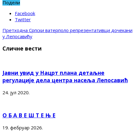
Подели
Facebook
Twitter
Претходна
Српски ватерполо репрезентативци дочекани
у Лепосавићу
Сличне вести
Јавни увид у Нацрт плана детаљне
регулације дела центра насеља Лепосавић
24. јул 2020.
О Б А В Е Ш Т Е Њ Е
19. фебруар 2026.