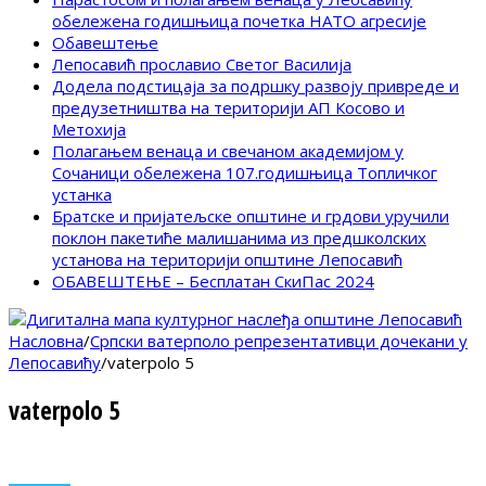
обележена годишњица почетка НАТО агресије
Обавештење
Лепосавић прославио Светог Василија
Додела подстицаја за подршку развоју привреде и
предузетништва на територији АП Косово и
Метохија
Полагањем венаца и свечаном академијом у
Сочаници обележена 107.годишњица Топличког
устанка
Братске и пријатељске општине и грдови уручили
поклон пакетиће малишанима из предшколских
установа на територији општине Лепосавић
ОБАВЕШТЕЊЕ – Бесплатан СкиПас 2024
Насловна
/
Српски ватерполо репрезентативци дочекани у
Лепосавићу
/
vaterpolo 5
vaterpolo 5