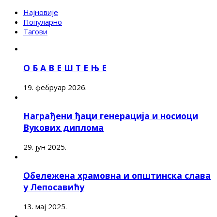
Најновије
Популарно
Тагови
О Б А В Е Ш Т Е Њ Е
19. фебруар 2026.
Награђени ђаци генерација и носиоци
Вукових диплома
29. јун 2025.
Обележена храмовна и општинска слава
у Лепосавићу
13. мај 2025.