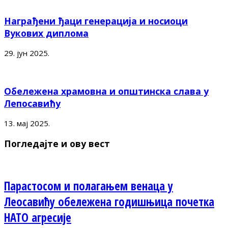
Награђени ђаци генерација и носиоци
Вукових диплома
29. јун 2025.
Обележена храмовна и општинска слава у
Лепосавићу
13. мај 2025.
Погледајте и ову вест
Парастосом и полагањем венаца у
Леосавићу обележена годишњица почетка
НАТО агресије