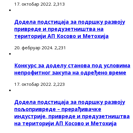
17. октобар 2022.
2,313
Додела подстицаја за подршку развоју
привреде и предузетништва на
територији АП Косово и Метохија
20. фебруар 2024.
2,231
Конкурс за доделу станова под условима
непрофитног закупа на одређено време
17. октобар 2022.
2,223
Додела подстицаја за подршку развоју
пољопривреде – прерађивачке
индустрије, привреде и предузетништва
на територији АП Косово и Метохија