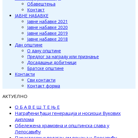
Обавештења
Контакт
ЈАВНЕ НАБАВКЕ
Јавне набавке 2021
Јавне набавке 2020
Јавне набавке 2019
Јавне набавке 2018
Дан општине
О дану општине
Предлог за награду или признање
Досадашњи добитници
Братске општине
Контакти
Сви контакти
Контакт форма
АКТУЕЛНО
О Б А В Е Ш Т Е Њ Е
Награђени ђаци генерација и носиоци Вукових
диплома
Обележена храмовна и општинска слава у
Лепосавићу
Парастосом и полагањем венаца у Леосавићу