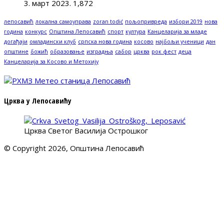
3. март 2023.
1,872
лепосавић
локална самоуправа
zoran todić
пољопривреда
избори 2019
нова
година
конкурс
Општина Лепосавић
спорт
култура
Канцеларија за младе
догађаји
омладински клуб
српска нова година
косово
најбољи ученици
дан
општине
божић
образовање
изградња
сабор
црква
рок фест
деца
Канцеларија за Косово и Метохију
Црква у Лепосавићу
Црква Светог Василија Острошког
© Copyright 2026, Општина Лепосавић