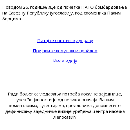
Поводом 26. годишњице од почетка НАТО бомбардовања
на Савезну Републику Југославију, код споменика Палим
борцима …
Питајте општинску управу
Пријавите комунални проблем
Имам идеју
Ради бољег сагледавања потреба локалне заједнице,
учешће јавности је од великог значаја. Вашим
коментарима, сугестијама, предлозима допринесите
дефинисању заједничке визије уређења центра насеља
Лепосавић.