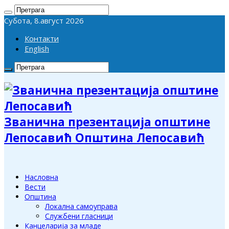
Субота, 8.август 2026
Контакти
English
Званична презентација општине
Лепосавић Општина Лепосавић
Насловна
Вести
Општина
Локална самоуправа
Службени гласници
Канцеларија за младе