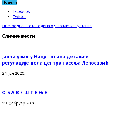
Подели
Facebook
Twitter
Претходна
Стота година од Топличког устанка
Сличне вести
Јавни увид у Нацрт плана детаљне
регулације дела центра насеља Лепосавић
24. јул 2020.
О Б А В Е Ш Т Е Њ Е
19. фебруар 2026.