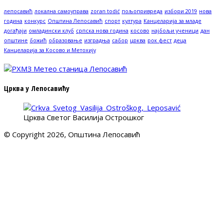
лепосавић
локална самоуправа
zoran todić
пољопривреда
избори 2019
нова
година
конкурс
Општина Лепосавић
спорт
култура
Канцеларија за младе
догађаји
омладински клуб
српска нова година
косово
најбољи ученици
дан
општине
божић
образовање
изградња
сабор
црква
рок фест
деца
Канцеларија за Косово и Метохију
Црква у Лепосавићу
Црква Светог Василија Острошког
© Copyright 2026, Општина Лепосавић