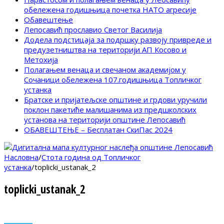
обележена годишњица почетка НАТО агресије
Обавештење
Лепосавић прославио Светог Василија
Додела подстицаја за подршку развоју привреде и
предузетништва на територији АП Косово и
Метохија
Полагањем венаца и свечаном академијом у
Сочаници обележена 107.годишњица Топличког
устанка
Братске и пријатељске општине и грдови уручили
поклон пакетиће малишанима из предшколских
установа на територији општине Лепосавић
ОБАВЕШТЕЊЕ – Бесплатан СкиПас 2024
Насловна
/
Стота година од Топличког
устанка
/
toplicki_ustanak_2
toplicki_ustanak_2