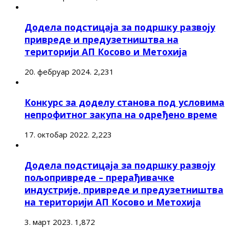
Додела подстицаја за подршку развоју
привреде и предузетништва на
територији АП Косово и Метохија
20. фебруар 2024.
2,231
Конкурс за доделу станова под условима
непрофитног закупа на одређено време
17. октобар 2022.
2,223
Додела подстицаја за подршку развоју
пољопривреде – прерађивачке
индустрије, привреде и предузетништва
на територији АП Косово и Метохија
3. март 2023.
1,872