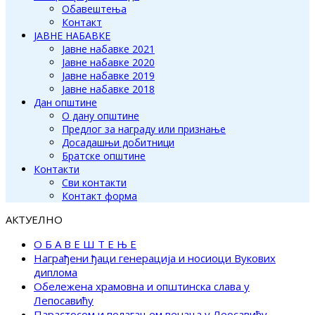
Обавештења
Контакт
ЈАВНЕ НАБАВКЕ
Јавне набавке 2021
Јавне набавке 2020
Јавне набавке 2019
Јавне набавке 2018
Дан општине
О дану општине
Предлог за награду или признање
Досадашњи добитници
Братске општине
Контакти
Сви контакти
Контакт форма
АКТУЕЛНО
О Б А В Е Ш Т Е Њ Е
Награђени ђаци генерација и носиоци Вукових
диплома
Обележена храмовна и општинска слава у
Лепосавићу
Парастосом и полагањем венаца у Леосавићу