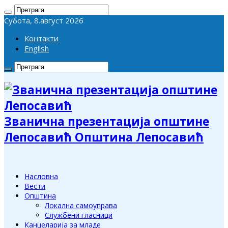
Субота, 8.август 2026
Контакти
English
Званична презентација општине
Лепосавић Општина Лепосавић
Насловна
Вести
Општина
Локална самоуправа
Службени гласници
Канцеларија за младе