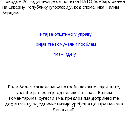
Поводом 26. годишњице од почетка НАТО бомбардовања
на Савезну Републику Југославију, код споменика Палим
борцима …
Питајте општинску управу
Пријавите комунални проблем
Имам идеју
Ради бољег сагледавања потреба локалне заједнице,
учешће јавности је од великог значаја. Вашим
коментарима, сугестијама, предлозима допринесите
дефинисању заједничке визије уређења центра насеља
Лепосавић.