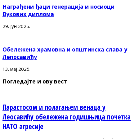
Награђени ђаци генерација и носиоци
Вукових диплома
29. јун 2025.
Обележена храмовна и општинска слава у
Лепосавићу
13. мај 2025.
Погледајте и ову вест
Парастосом и полагањем венаца у
Леосавићу обележена годишњица почетка
НАТО агресије