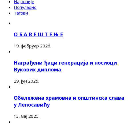
Најновије
Популарно
Тагови
О Б А В Е Ш Т Е Њ Е
19. фебруар 2026.
Награђени ђаци генерација и носиоци
Вукових диплома
29. јун 2025.
Обележена храмовна и општинска слава
у Лепосавићу
13. мај 2025.