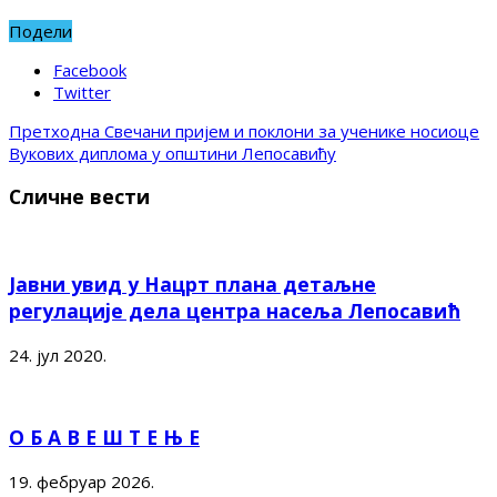
Подели
Facebook
Twitter
Претходна
Свечани пријем и поклони за ученике носиоце
Вукових диплома у општини Лепосавићу
Сличне вести
Јавни увид у Нацрт плана детаљне
регулације дела центра насеља Лепосавић
24. јул 2020.
О Б А В Е Ш Т Е Њ Е
19. фебруар 2026.