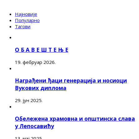
Најновије
Популарно
Тагови
О Б А В Е Ш Т Е Њ Е
19. фебруар 2026.
Награђени ђаци генерација и носиоци
Вукових диплома
29. јун 2025.
Обележена храмовна и општинска слава
у Лепосавићу
13. мај 2025.