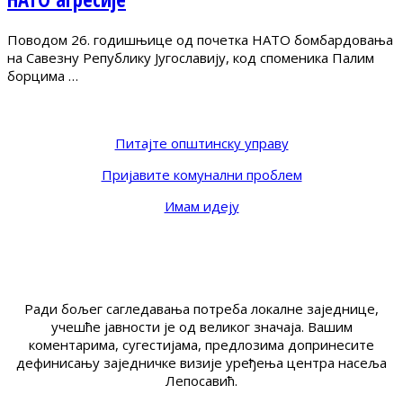
Поводом 26. годишњице од почетка НАТО бомбардовања
на Савезну Републику Југославију, код споменика Палим
борцима …
Питајте општинску управу
Пријавите комунални проблем
Имам идеју
Ради бољег сагледавања потреба локалне заједнице,
учешће јавности је од великог значаја. Вашим
коментарима, сугестијама, предлозима допринесите
дефинисању заједничке визије уређења центра насеља
Лепосавић.