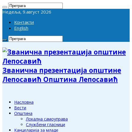
Недеља, 9.август 2026
Контакти
English
Званична презентација општине
Лепосавић Општина Лепосавић
Насловна
Вести
Општина
Локална самоуправа
Службени гласници
Канцеларија за младе