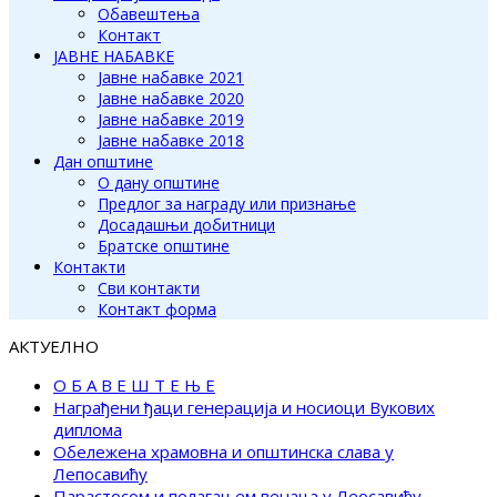
Обавештења
Контакт
ЈАВНЕ НАБАВКЕ
Јавне набавке 2021
Јавне набавке 2020
Јавне набавке 2019
Јавне набавке 2018
Дан општине
О дану општине
Предлог за награду или признање
Досадашњи добитници
Братске општине
Контакти
Сви контакти
Контакт форма
АКТУЕЛНО
О Б А В Е Ш Т Е Њ Е
Награђени ђаци генерација и носиоци Вукових
диплома
Обележена храмовна и општинска слава у
Лепосавићу
Парастосом и полагањем венаца у Леосавићу