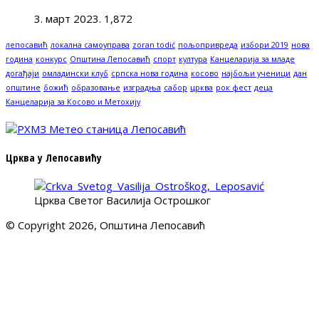
3. март 2023.
1,872
лепосавић
локална самоуправа
zoran todić
пољопривреда
избори 2019
нова
година
конкурс
Општина Лепосавић
спорт
култура
Канцеларија за младе
догађаји
омладински клуб
српска нова година
косово
најбољи ученици
дан
општине
божић
образовање
изградња
сабор
црква
рок фест
деца
Канцеларија за Косово и Метохију
Црква у Лепосавићу
Црква Светог Василија Острошког
© Copyright 2026, Општина Лепосавић