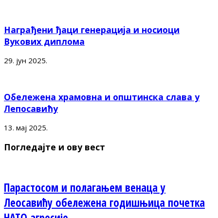
Награђени ђаци генерација и носиоци
Вукових диплома
29. јун 2025.
Обележена храмовна и општинска слава у
Лепосавићу
13. мај 2025.
Погледајте и ову вест
Парастосом и полагањем венаца у
Леосавићу обележена годишњица почетка
НАТО агресије