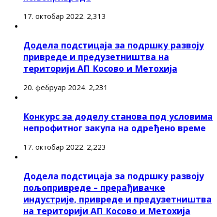
17. октобар 2022.
2,313
Додела подстицаја за подршку развоју
привреде и предузетништва на
територији АП Косово и Метохија
20. фебруар 2024.
2,231
Конкурс за доделу станова под условима
непрофитног закупа на одређено време
17. октобар 2022.
2,223
Додела подстицаја за подршку развоју
пољопривреде – прерађивачке
индустрије, привреде и предузетништва
на територији АП Косово и Метохија