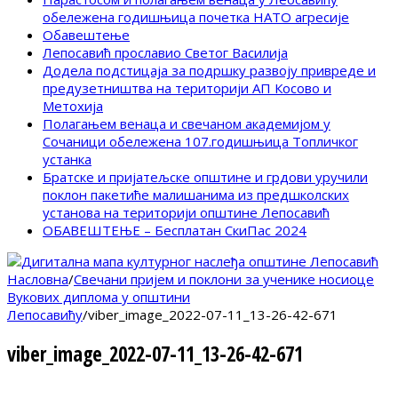
обележена годишњица почетка НАТО агресије
Обавештење
Лепосавић прославио Светог Василија
Додела подстицаја за подршку развоју привреде и
предузетништва на територији АП Косово и
Метохија
Полагањем венаца и свечаном академијом у
Сочаници обележена 107.годишњица Топличког
устанка
Братске и пријатељске општине и грдови уручили
поклон пакетиће малишанима из предшколских
установа на територији општине Лепосавић
ОБАВЕШТЕЊЕ – Бесплатан СкиПас 2024
Насловна
/
Свечани пријем и поклони за ученике носиоце
Вукових диплома у општини
Лепосавићу
/
viber_image_2022-07-11_13-26-42-671
viber_image_2022-07-11_13-26-42-671