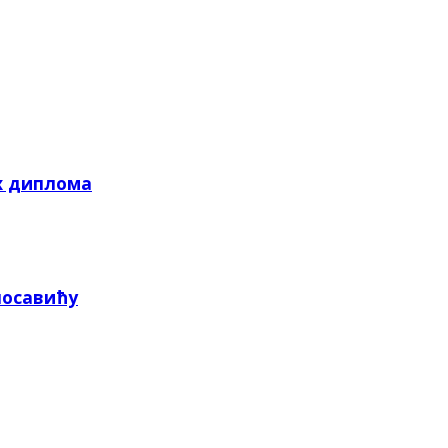
х диплома
посавићу