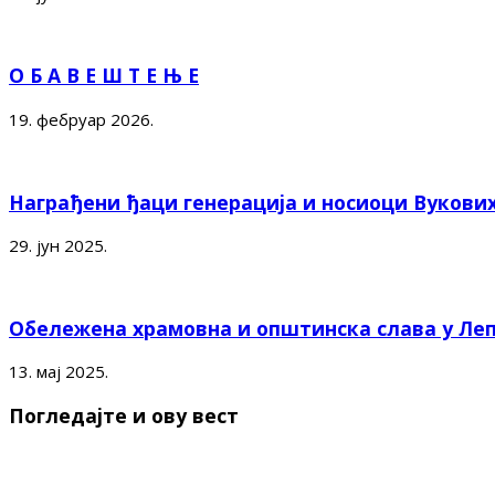
О Б А В Е Ш Т Е Њ Е
19. фебруар 2026.
Награђени ђаци генерација и носиоци Вукови
29. јун 2025.
Обележена храмовна и општинска слава у Ле
13. мај 2025.
Погледајте и ову вест