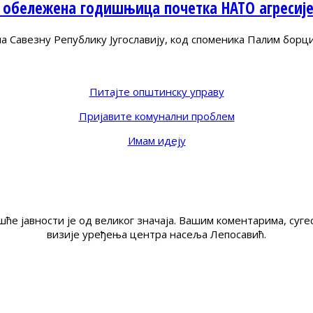
 обележена годишњица почетка НАТО агресиј
Савезну Републику Југославију, код споменика Палим борц
Питајте општинску управу
Пријавите комунални проблем
Имам идеју
ће јавности је од великог значаја. Вашим коментарима, су
визије уређења центра насеља Лепосавић.