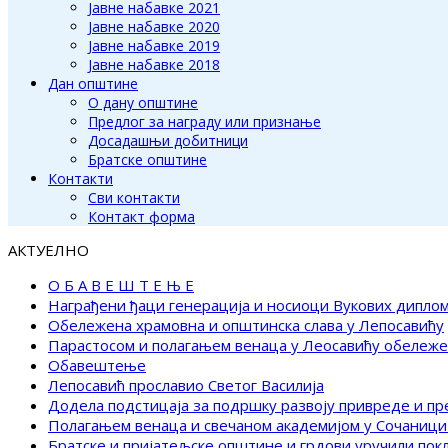
Јавне набавке 2021
Јавне набавке 2020
Јавне набавке 2019
Јавне набавке 2018
Дан општине
О дану општине
Предлог за награду или признање
Досадашњи добитници
Братске општине
Контакти
Сви контакти
Контакт форма
АКТУЕЛНО
О Б А В Е Ш Т Е Њ Е
Награђени ђаци генерација и носиоци Вукових дипло
Обележена храмовна и општинска слава у Лепосавићу
Парастосом и полагањем венаца у Леосавићу обележ
Обавештење
Лепосавић прославио Светог Василија
Додела подстицаја за подршку развоју привреде и п
Полагањем венаца и свечаном академијом у Сочаници
Братске и пријатељске општине и грдови уручили по