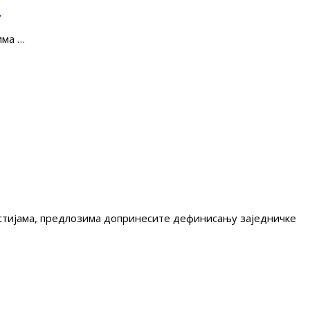
е
има …
гестијама, предлозима допринесите дефинисању заједничке