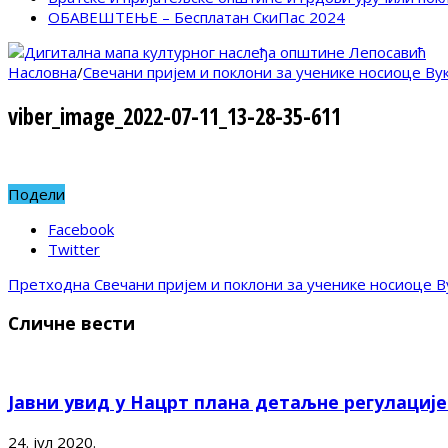
ОБАВЕШТЕЊЕ – Бесплатан СкиПас 2024
Насловна
/
Свечани пријем и поклони за ученике носиоце В
viber_image_2022-07-11_13-28-35-611
Подели
Facebook
Twitter
Претходна
Свечани пријем и поклони за ученике носиоце 
Сличне вести
Јавни увид у Нацрт плана детаљне регулациј
24. јул 2020.