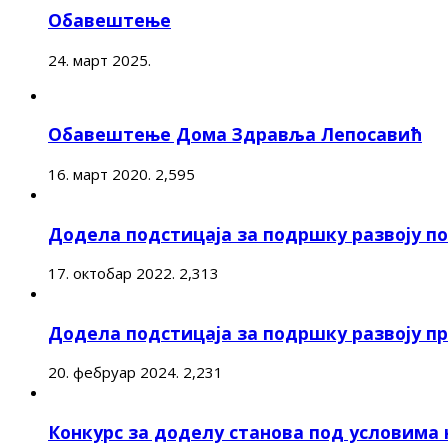
Обавештење
24. март 2025.
Обавештење Дома Здравља Лепосавић
16. март 2020.
2,595
Додела подстицаја за подршку развоју 
17. октобар 2022.
2,313
Додела подстицаја за подршку развоју п
20. фебруар 2024.
2,231
Конкурс за доделу станова под условима