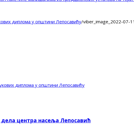
укових диплома у општини Лепосавићу
/
viber_image_2022-07-1
Вукових диплома у општини Лепосавићу
е дела центра насеља Лепосавић