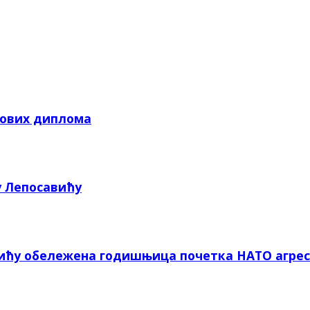
кових диплома
у Лепосавићу
вићу обележена годишњица почетка НАТО агрес