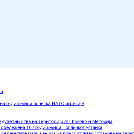
ма
ена годишњица почетка НАТО агресије
редузетништва на територији АП Косово и Метохија
 обележена 107.годишњица Топличког устанка
клон пакетиће малишанима из предшколских установа на тер