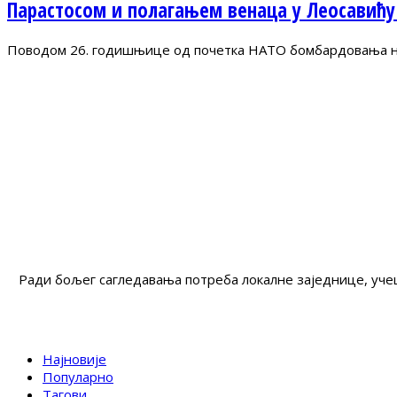
Парастосом и полагањем венаца у Леосавићу
Поводом 26. годишњице од почетка НАТО бомбардовања на 
Ради бољег сагледавања потреба локалне заједнице, учеш
Најновије
Популарно
Тагови