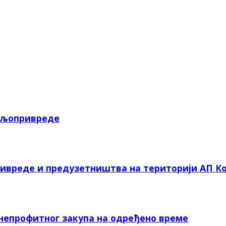
пољопривреде
ривреде и предузетништва на територији АП Ко
 непрофитног закупа на одређено време