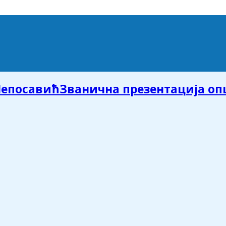
Званична презентација о