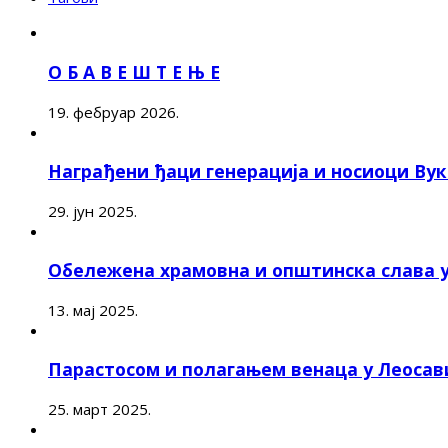
О Б А В Е Ш Т Е Њ Е
19. фебруар 2026.
Награђени ђаци генерација и носиоци Ву
29. јун 2025.
Обележена храмовна и општинска слава 
13. мај 2025.
Парастосом и полагањем венаца у Леоса
25. март 2025.