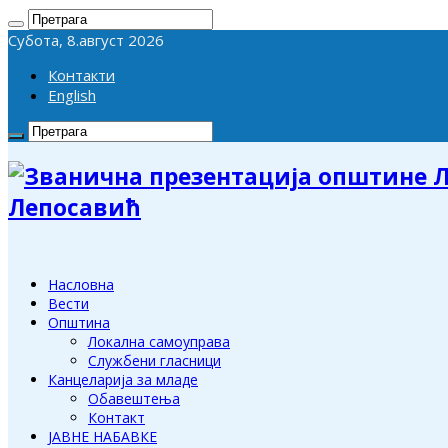
Субота, 8.август 2026
Контакти
English
Лепосавић
Насловна
Вести
Општина
Локална самоуправа
Службени гласници
Канцеларија за младе
Обавештења
Контакт
ЈАВНЕ НАБАВКЕ