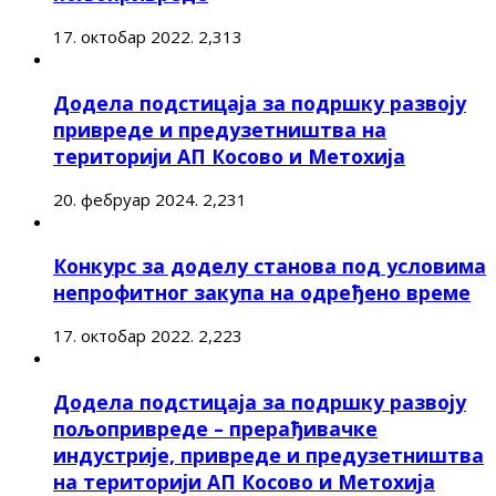
17. октобар 2022.
2,313
Додела подстицаја за подршку развоју
привреде и предузетништва на
територији АП Косово и Метохија
20. фебруар 2024.
2,231
Конкурс за доделу станова под условима
непрофитног закупа на одређено време
17. октобар 2022.
2,223
Додела подстицаја за подршку развоју
пољопривреде – прерађивачке
индустрије, привреде и предузетништва
на територији АП Косово и Метохија