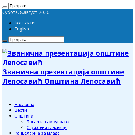
Субота, 8.август 2026
Контакти
English
Званична презентација општине
Лепосавић Општина Лепосавић
Насловна
Вести
Општина
Локална самоуправа
Службени гласници
Канцеларија за младе