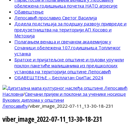
обележена годишњица почетка НАТО агресије
Обавештење
Лепосавић прославио Светог Василија
Додела подстицаја за подршку развоју привреде и
предузетништва на територији АП Косово и
Метохија
Полагањем венаца и свечаном академијом у
Сочаници обележена 107.годишњица Топличког
устанка
Братске и пријатељске општине и грдови уручили
поклон пакетиће малишанима из предшколских
установа на територији општине Лепосавић
ОБАВЕШТЕЊЕ – Бесплатан СкиПас 2024
Насловна
/
Свечани пријем и поклони за ученике носиоце
Вукових диплома у општини
Лепосавићу
/
viber_image_2022-07-11_13-30-18-231
viber_image_2022-07-11_13-30-18-231