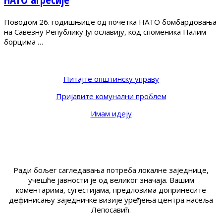
Поводом 26. годишњице од почетка НАТО бомбардовања
на Савезну Републику Југославију, код споменика Палим
борцима …
Питајте општинску управу
Пријавите комунални проблем
Имам идеју
Ради бољег сагледавања потреба локалне заједнице,
учешће јавности је од великог значаја. Вашим
коментарима, сугестијама, предлозима допринесите
дефинисању заједничке визије уређења центра насеља
Лепосавић.