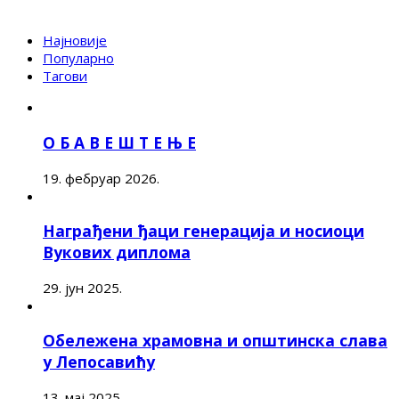
Најновије
Популарно
Тагови
О Б А В Е Ш Т Е Њ Е
19. фебруар 2026.
Награђени ђаци генерација и носиоци
Вукових диплома
29. јун 2025.
Обележена храмовна и општинска слава
у Лепосавићу
13. мај 2025.