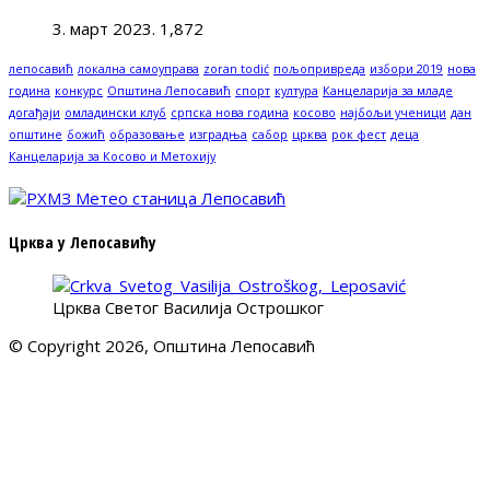
3. март 2023.
1,872
лепосавић
локална самоуправа
zoran todić
пољопривреда
избори 2019
нова
година
конкурс
Општина Лепосавић
спорт
култура
Канцеларија за младе
догађаји
омладински клуб
српска нова година
косово
најбољи ученици
дан
општине
божић
образовање
изградња
сабор
црква
рок фест
деца
Канцеларија за Косово и Метохију
Црква у Лепосавићу
Црква Светог Василија Острошког
© Copyright 2026, Општина Лепосавић