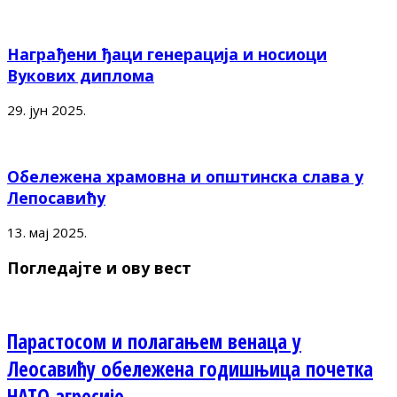
Награђени ђаци генерација и носиоци
Вукових диплома
29. јун 2025.
Обележена храмовна и општинска слава у
Лепосавићу
13. мај 2025.
Погледајте и ову вест
Парастосом и полагањем венаца у
Леосавићу обележена годишњица почетка
НАТО агресије