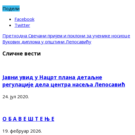
Подели
Facebook
Twitter
Претходна
Свечани пријем и поклони за ученике носиоце
Вукових диплома у општини Лепосавићу
Сличне вести
Јавни увид у Нацрт плана детаљне
регулације дела центра насеља Лепосавић
24. јул 2020.
О Б А В Е Ш Т Е Њ Е
19. фебруар 2026.