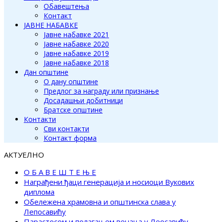
Обавештења
Контакт
ЈАВНЕ НАБАВКЕ
Јавне набавке 2021
Јавне набавке 2020
Јавне набавке 2019
Јавне набавке 2018
Дан општине
О дану општине
Предлог за награду или признање
Досадашњи добитници
Братске општине
Контакти
Сви контакти
Контакт форма
АКТУЕЛНО
О Б А В Е Ш Т Е Њ Е
Награђени ђаци генерација и носиоци Вукових
диплома
Обележена храмовна и општинска слава у
Лепосавићу
Парастосом и полагањем венаца у Леосавићу