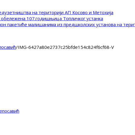
редузетништва на територији АП Косово и Метохија
 обележена 107.годишњица Топличког устанка
клон пакетиће малишанима из предшколских установа на тер
посавић
/
IMG-6427a80e2737c25bfde154c824f6cf68-V
епосавић