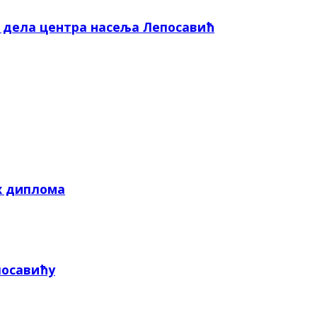
е дела центра насеља Лепосавић
х диплома
посавићу