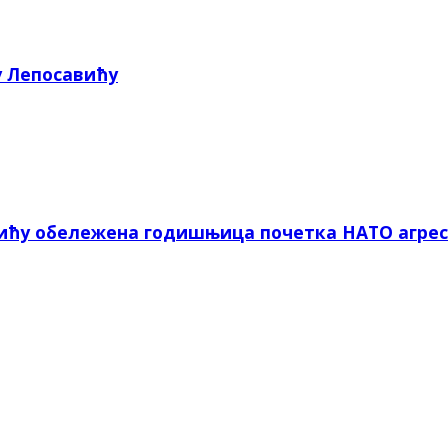
у Лепосавићу
вићу обележена годишњица почетка НАТО агрес