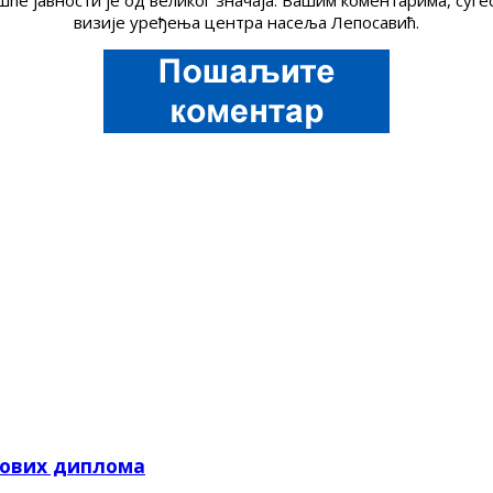
ће јавности је од великог значаја. Вашим коментарима, су
визије уређења центра насеља Лепосавић.
кових диплома