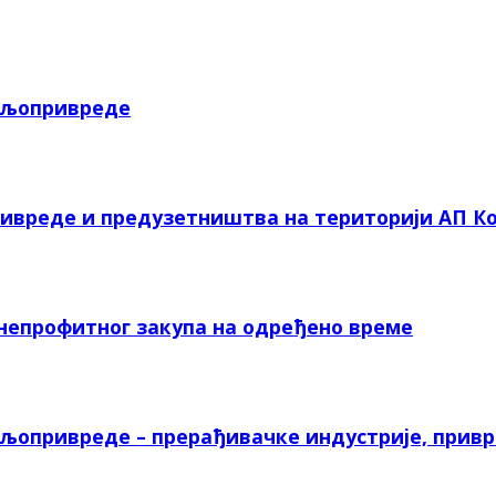
пољопривреде
ривреде и предузетништва на територији АП Ко
 непрофитног закупа на одређено време
ољопривреде – прерађивачке индустрије, прив