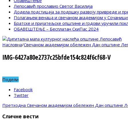
Обавештење
Лепосавић прославио Светог Василија
Додела подстицаја за подршку развоју привреде и п
Полагањем венаца и свечаном академијом у Сочаници
Братске и пријатељске општине и грдови уручили по
ОБАВЕШТЕЊЕ – Бесплатан СкиПас 2024
Насловна
/
Свечаном академијом обележен Дан општине Ле
IMG-6427a80e2737c25bfde154c824f6cf68-V
Подели
Facebook
Twitter
Претходна
Свечаном академијом обележен Дан општине Л
Сличне вести