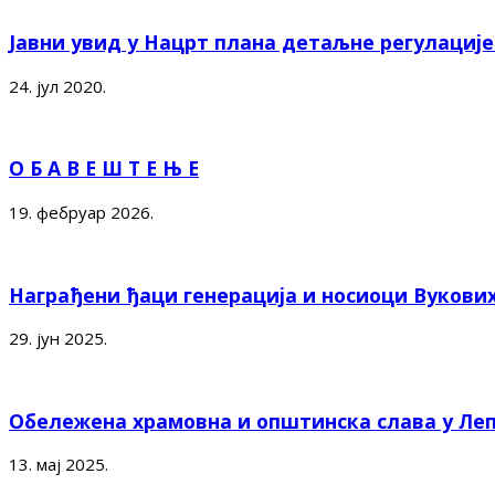
Јавни увид у Нацрт плана детаљне регулациј
24. јул 2020.
О Б А В Е Ш Т Е Њ Е
19. фебруар 2026.
Награђени ђаци генерација и носиоци Вукови
29. јун 2025.
Обележена храмовна и општинска слава у Ле
13. мај 2025.