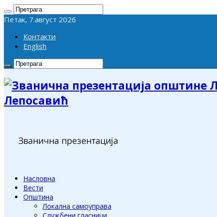
Петак, 7.август 2026
Контакти
English
Лепосавић
Насловна
Вести
Општина
Локална самоуправа
Службени гласници