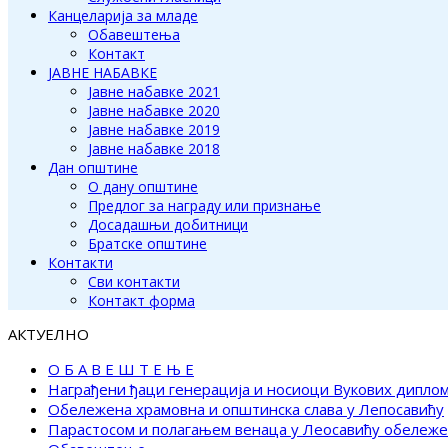
Канцеларија за младе
Обавештења
Контакт
ЈАВНЕ НАБАВКЕ
Јавне набавке 2021
Јавне набавке 2020
Јавне набавке 2019
Јавне набавке 2018
Дан општине
О дану општине
Предлог за награду или признање
Досадашњи добитници
Братске општине
Контакти
Сви контакти
Контакт форма
АКТУЕЛНО
О Б А В Е Ш Т Е Њ Е
Награђени ђаци генерација и носиоци Вукових дипло
Обележена храмовна и општинска слава у Лепосавићу
Парастосом и полагањем венаца у Леосавићу обележ