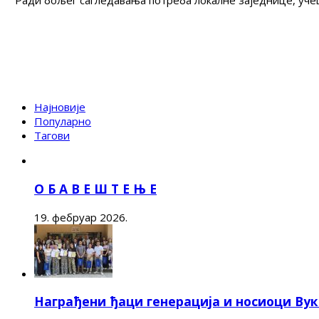
Ради бољег сагледавања потреба локалне заједнице, учеш
Најновије
Популарно
Тагови
О Б А В Е Ш Т Е Њ Е
19. фебруар 2026.
Награђени ђаци генерација и носиоци Ву