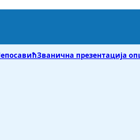
Званична презентација о