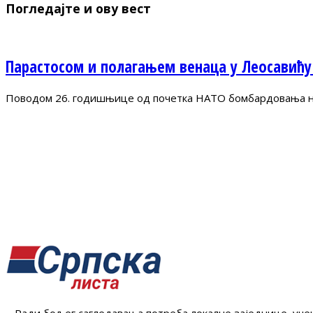
Погледајте и ову вест
Парастосом и полагањем венаца у Леосавићу
Поводом 26. годишњице од почетка НАТО бомбардовања на 