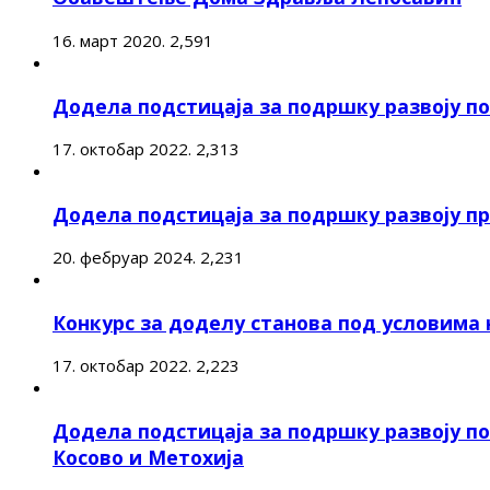
16. март 2020.
2,591
Додела подстицаја за подршку развоју 
17. октобар 2022.
2,313
Додела подстицаја за подршку развоју п
20. фебруар 2024.
2,231
Конкурс за доделу станова под условима
17. октобар 2022.
2,223
Додела подстицаја за подршку развоју п
Косово и Метохија