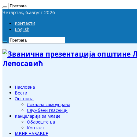
Четвртак, 6.август 2026
Контакти
English
Лепосавић
Насловна
Вести
Општина
Локална самоуправа
Службени гласници
Канцеларија за младе
Обавештења
Контакт
ЈАВНЕ НАБАВКЕ