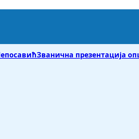
Званична презентација о