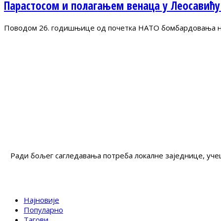
Парастосом и полагањем венаца у Леосавићу
Поводом 26. годишњице од почетка НАТО бомбардовања на 
Ради бољег сагледавања потреба локалне заједнице, учеш
Најновије
Популарно
Тагови