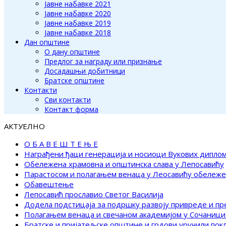
Јавне набавке 2021
Јавне набавке 2020
Јавне набавке 2019
Јавне набавке 2018
Дан општине
О дану општине
Предлог за награду или признање
Досадашњи добитници
Братске општине
Контакти
Сви контакти
Контакт форма
АКТУЕЛНО
О Б А В Е Ш Т Е Њ Е
Награђени ђаци генерација и носиоци Вукових дипло
Обележена храмовна и општинска слава у Лепосавићу
Парастосом и полагањем венаца у Леосавићу обележ
Обавештење
Лепосавић прославио Светог Василија
Додела подстицаја за подршку развоју привреде и п
Полагањем венаца и свечаном академијом у Сочаници
Братске и пријатељске општине и грдови уручили по