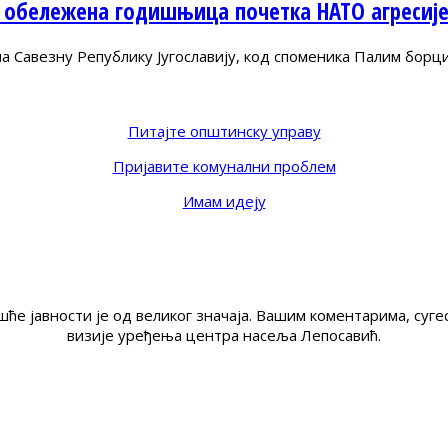
 обележена годишњица почетка НАТО агресиј
Савезну Републику Југославију, код споменика Палим борц
Питајте општинску управу
Пријавите комунални проблем
Имам идеју
ће јавности је од великог значаја. Вашим коментарима, су
визије уређења центра насеља Лепосавић.