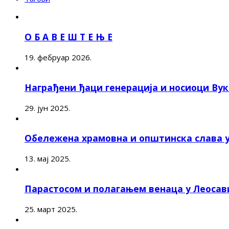
О Б А В Е Ш Т Е Њ Е
19. фебруар 2026.
Награђени ђаци генерација и носиоци Ву
29. јун 2025.
Обележена храмовна и општинска слава 
13. мај 2025.
Парастосом и полагањем венаца у Леоса
25. март 2025.