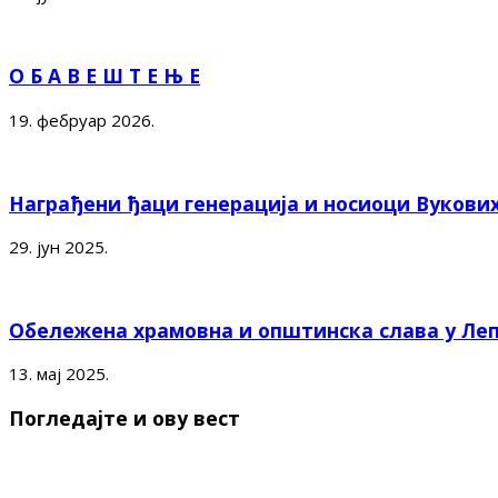
О Б А В Е Ш Т Е Њ Е
19. фебруар 2026.
Награђени ђаци генерација и носиоци Вукови
29. јун 2025.
Обележена храмовна и општинска слава у Ле
13. мај 2025.
Погледајте и ову вест