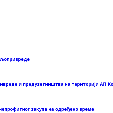
пољопривреде
ривреде и предузетништва на територији АП Ко
 непрофитног закупа на одређено време