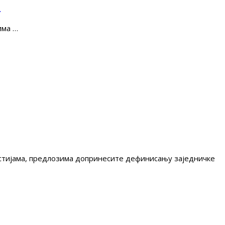
е
има …
гестијама, предлозима допринесите дефинисању заједничке