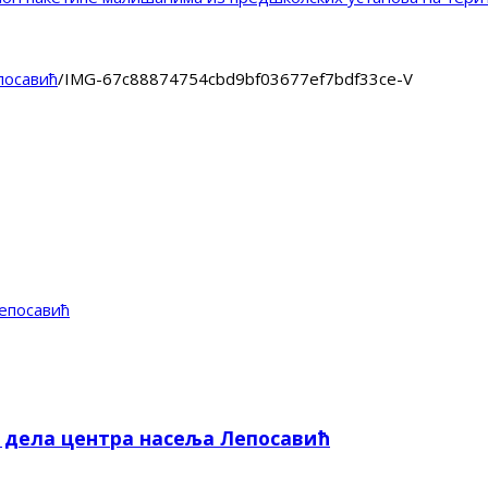
посавић
/
IMG-67c88874754cbd9bf03677ef7bdf33ce-V
епосавић
е дела центра насеља Лепосавић