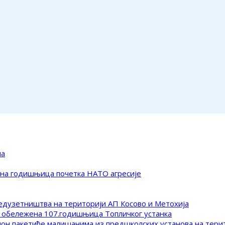
ма
ена годишњица почетка НАТО агресије
редузетништва на територији АП Косово и Метохија
 обележена 107.годишњица Топличког устанка
клон пакетиће малишанима из предшколских установа на тер