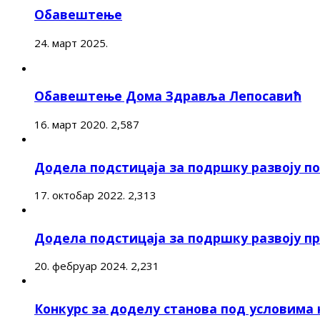
Обавештење
24. март 2025.
Обавештење Дома Здравља Лепосавић
16. март 2020.
2,587
Додела подстицаја за подршку развоју 
17. октобар 2022.
2,313
Додела подстицаја за подршку развоју п
20. фебруар 2024.
2,231
Конкурс за доделу станова под условима