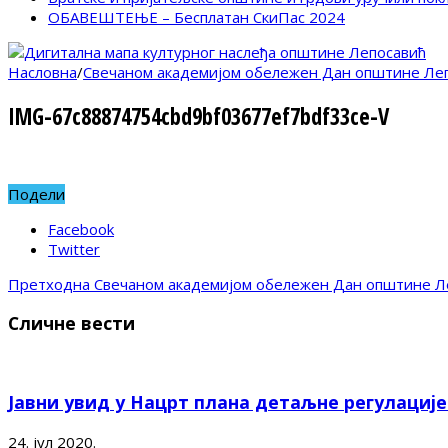
ОБАВЕШТЕЊЕ – Бесплатан СкиПас 2024
Насловна
/
Свечаном академијом обележен Дан општине Ле
IMG-67c88874754cbd9bf03677ef7bdf33ce-V
Подели
Facebook
Twitter
Претходна
Свечаном академијом обележен Дан општине Л
Сличне вести
Јавни увид у Нацрт плана детаљне регулациј
24. јул 2020.