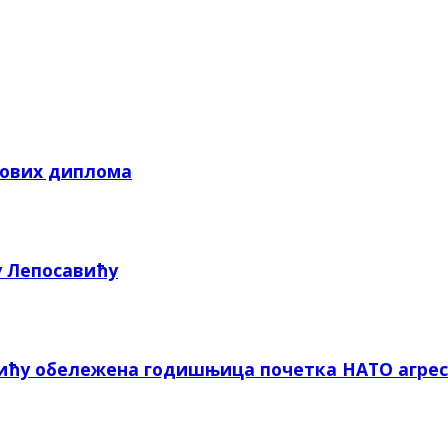
кових диплома
у Лепосавићу
вићу обележена годишњица почетка НАТО агрес