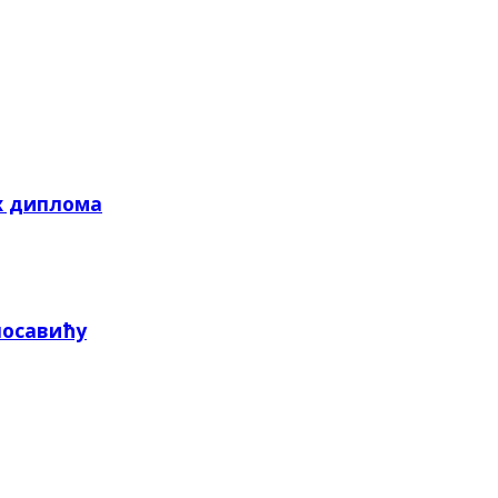
х диплома
посавићу