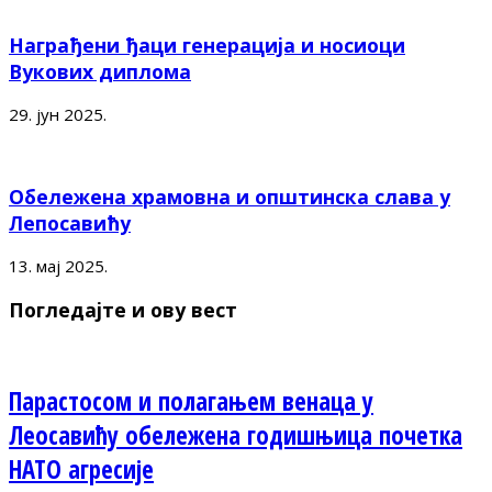
Награђени ђаци генерација и носиоци
Вукових диплома
29. јун 2025.
Обележена храмовна и општинска слава у
Лепосавићу
13. мај 2025.
Погледајте и ову вест
Парастосом и полагањем венаца у
Леосавићу обележена годишњица почетка
НАТО агресије