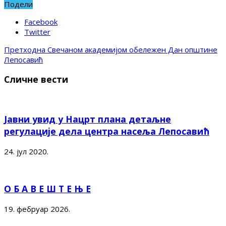
Подели
Facebook
Twitter
Претходна
Свечаном академијом обележен Дан општине
Лепосавић
Сличне вести
Јавни увид у Нацрт плана детаљне
регулације дела центра насеља Лепосавић
24. јул 2020.
О Б А В Е Ш Т Е Њ Е
19. фебруар 2026.