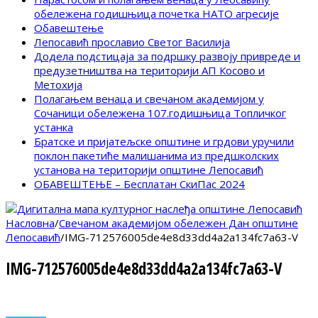
обележена годишњица почетка НАТО агресије
Обавештење
Лепосавић прославио Светог Василија
Додела подстицаја за подршку развоју привреде и
предузетништва на територији АП Косово и
Метохија
Полагањем венаца и свечаном академијом у
Сочаници обележена 107.годишњица Топличког
устанка
Братске и пријатељске општине и грдови уручили
поклон пакетиће малишанима из предшколских
установа на територији општине Лепосавић
ОБАВЕШТЕЊЕ – Бесплатан СкиПас 2024
Насловна
/
Свечаном академијом обележен Дан општине
Лепосавић
/
IMG-712576005de4e8d33dd4a2a134fc7a63-V
IMG-712576005de4e8d33dd4a2a134fc7a63-V