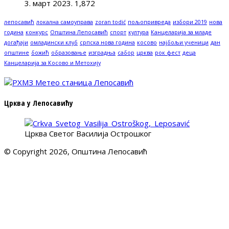
3. март 2023.
1,872
лепосавић
локална самоуправа
zoran todić
пољопривреда
избори 2019
нова
година
конкурс
Општина Лепосавић
спорт
култура
Канцеларија за младе
догађаји
омладински клуб
српска нова година
косово
најбољи ученици
дан
општине
божић
образовање
изградња
сабор
црква
рок фест
деца
Канцеларија за Косово и Метохију
Црква у Лепосавићу
Црква Светог Василија Острошког
© Copyright 2026, Општина Лепосавић