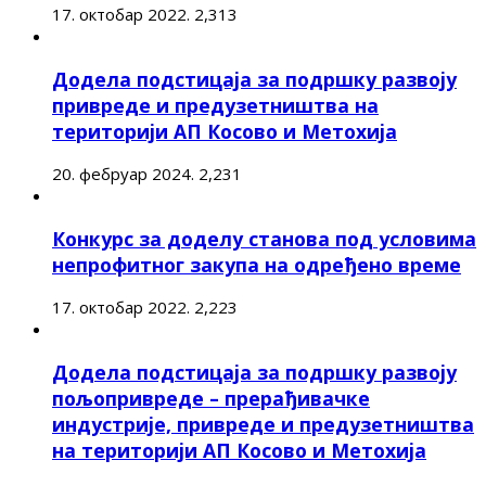
17. октобар 2022.
2,313
Додела подстицаја за подршку развоју
привреде и предузетништва на
територији АП Косово и Метохија
20. фебруар 2024.
2,231
Конкурс за доделу станова под условима
непрофитног закупа на одређено време
17. октобар 2022.
2,223
Додела подстицаја за подршку развоју
пољопривреде – прерађивачке
индустрије, привреде и предузетништва
на територији АП Косово и Метохија