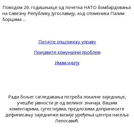
Поводом 26. годишњице од почетка НАТО бомбардовања
на Савезну Републику Југославију, код споменика Палим
борцима …
Питајте општинску управу
Пријавите комунални проблем
Имам идеју
Ради бољег сагледавања потреба локалне заједнице,
учешће јавности је од великог значаја. Вашим
коментарима, сугестијама, предлозима допринесите
дефинисању заједничке визије уређења центра насеља
Лепосавић.