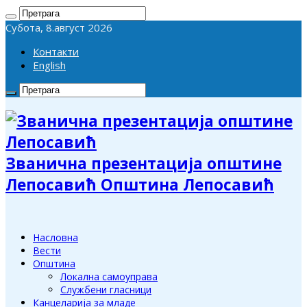
Субота, 8.август 2026
Контакти
English
Званична презентација општине
Лепосавић Општина Лепосавић
Насловна
Вести
Општина
Локална самоуправа
Службени гласници
Канцеларија за младе