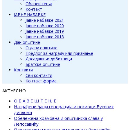
Обавештења
Контакт
ЈАВНЕ НАБАВКЕ
Јавне набавке 2021
Јавне набавке 2020
Јавне набавке 2019
Јавне набавке 2018
Дан општине
О дану општине
Предлог за награду или признање
Досадашњи добитници
Братске општине
Контакти
Сви контакти
Контакт форма
АКТУЕЛНО
О Б А В Е Ш Т Е Њ Е
Награђени ђаци генерација и носиоци Вукових
диплома
Обележена храмовна и општинска слава у
Лепосавићу
Парастосом и полагањем венаца у Леосавићу