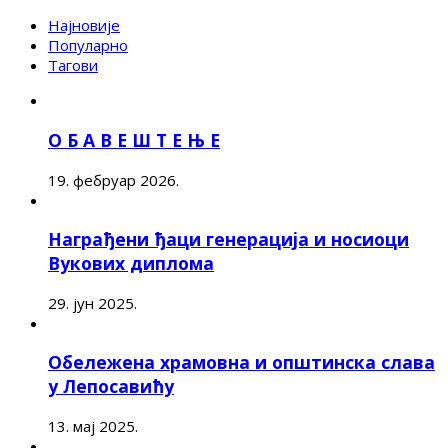
Најновије
Популарно
Тагови
О Б А В Е Ш Т Е Њ Е
19. фебруар 2026.
Награђени ђаци генерација и носиоци
Вукових диплома
29. јун 2025.
Обележена храмовна и општинска слава
у Лепосавићу
13. мај 2025.