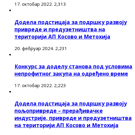
17. октобар 2022.
2,313
Додела подстицаја за подршку развоју
привреде и предузетништва на
територији АП Косово и Метохија
20. фебруар 2024.
2,231
Конкурс за доделу станова под условима
непрофитног закупа на одређено време
17. октобар 2022.
2,223
Додела подстицаја за подршку развоју
пољопривреде – прерађивачке
индустрије, привреде и предузетништва
на територији АП Косово и Метохија