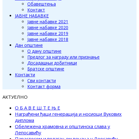
Обавештења
Контакт
ЈАВНЕ НАБАВКЕ
Јавне набавке 2021
Јавне набавке 2020
Јавне набавке 2019
Јавне набавке 2018
Дан општине
О дану општине
Предлог за награду или признање
Досадашњи добитници
Братске општине
Контакти
Сви контакти
Контакт форма
АКТУЕЛНО
О Б А В Е Ш Т Е Њ Е
Награђени ђаци генерација и носиоци Вукових
диплома
Обележена храмовна и општинска слава у
Лепосавићу
Парастосом и полагањем венаца у Леосавићу