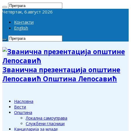
Четвртак, 6.август 2026
Контакти
English
Званична презентација општине
Лепосавић Општина Лепосавић
Насловна
Вести
Општина
Локална самоуправа
Службени гласници
Канцеларија за младе