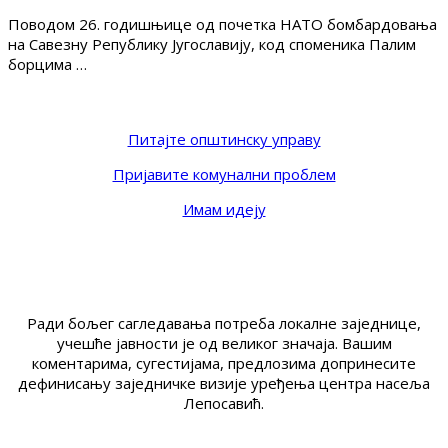
Поводом 26. годишњице од почетка НАТО бомбардовања
на Савезну Републику Југославију, код споменика Палим
борцима …
Питајте општинску управу
Пријавите комунални проблем
Имам идеју
Ради бољег сагледавања потреба локалне заједнице,
учешће јавности је од великог значаја. Вашим
коментарима, сугестијама, предлозима допринесите
дефинисању заједничке визије уређења центра насеља
Лепосавић.