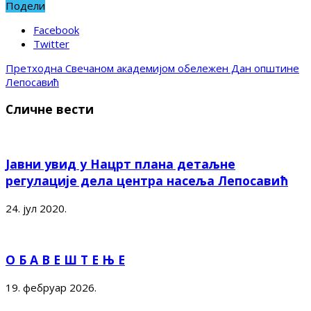
Подели
Facebook
Twitter
Претходна
Свечаном академијом обележен Дан општине
Лепосавић
Сличне вести
Јавни увид у Нацрт плана детаљне
регулације дела центра насеља Лепосавић
24. јул 2020.
О Б А В Е Ш Т Е Њ Е
19. фебруар 2026.