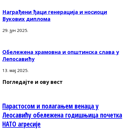
Награђени ђаци генерација и носиоци
Вукових диплома
29. јун 2025.
Обележена храмовна и општинска слава у
Лепосавићу
13. мај 2025.
Погледајте и ову вест
Парастосом и полагањем венаца у
Леосавићу обележена годишњица почетка
НАТО агресије