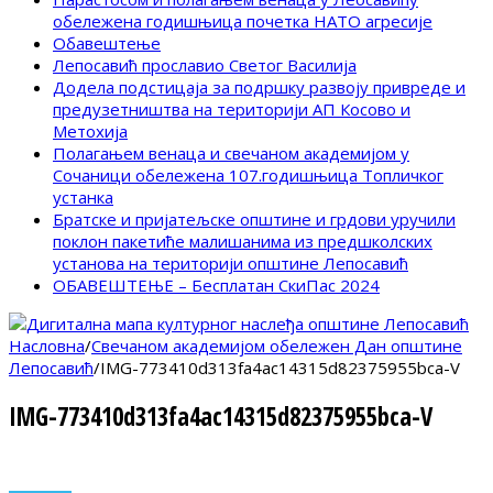
обележена годишњица почетка НАТО агресије
Обавештење
Лепосавић прославио Светог Василија
Додела подстицаја за подршку развоју привреде и
предузетништва на територији АП Косово и
Метохија
Полагањем венаца и свечаном академијом у
Сочаници обележена 107.годишњица Топличког
устанка
Братске и пријатељске општине и грдови уручили
поклон пакетиће малишанима из предшколских
установа на територији општине Лепосавић
ОБАВЕШТЕЊЕ – Бесплатан СкиПас 2024
Насловна
/
Свечаном академијом обележен Дан општине
Лепосавић
/
IMG-773410d313fa4ac14315d82375955bca-V
IMG-773410d313fa4ac14315d82375955bca-V