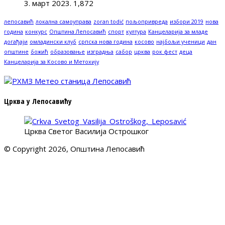
3. март 2023.
1,872
лепосавић
локална самоуправа
zoran todić
пољопривреда
избори 2019
нова
година
конкурс
Општина Лепосавић
спорт
култура
Канцеларија за младе
догађаји
омладински клуб
српска нова година
косово
најбољи ученици
дан
општине
божић
образовање
изградња
сабор
црква
рок фест
деца
Канцеларија за Косово и Метохију
Црква у Лепосавићу
Црква Светог Василија Острошког
© Copyright 2026, Општина Лепосавић