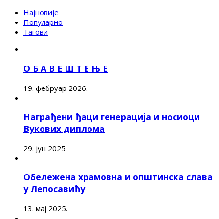
Најновије
Популарно
Тагови
О Б А В Е Ш Т Е Њ Е
19. фебруар 2026.
Награђени ђаци генерација и носиоци
Вукових диплома
29. јун 2025.
Обележена храмовна и општинска слава
у Лепосавићу
13. мај 2025.