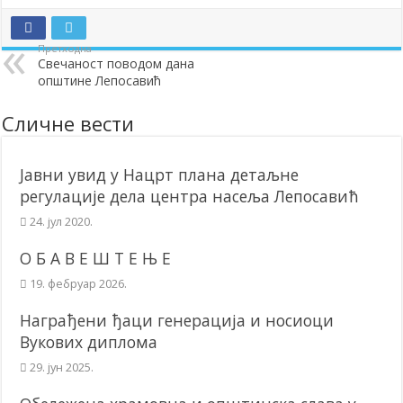
Додела подстицаја за подршку развоју привреде и предузетништв
Претходна
Полагањем венаца и свечаном академијом у Сочаници обележена
Свечаност поводом дана
општине Лепосавић
Братске и пријатељске општине и грдови уручили поклон пакети
ОБАВЕШТЕЊЕ – Бесплатан СкиПас 2024
Сличне вести
Јавни увид у Нацрт плана детаљне
регулације дела центра насеља Лепосавић
24. јул 2020.
О Б А В Е Ш Т Е Њ Е
19. фебруар 2026.
Награђени ђаци генерација и носиоци
Вукових диплома
29. јун 2025.