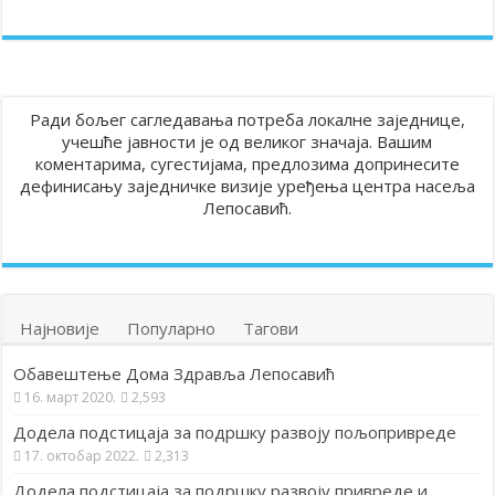
Ради бољег сагледавања потреба локалне заједнице,
учешће јавности је од великог значаја. Вашим
коментарима, сугестијама, предлозима допринесите
дефинисању заједничке визије уређења центра насеља
Лепосавић.
Најновије
Популарно
Тагови
Обавештење Дома Здравља Лепосавић
16. март 2020.
2,593
Додела подстицаја за подршку развоју пољопривреде
17. октобар 2022.
2,313
Додела подстицаја за подршку развоју привреде и