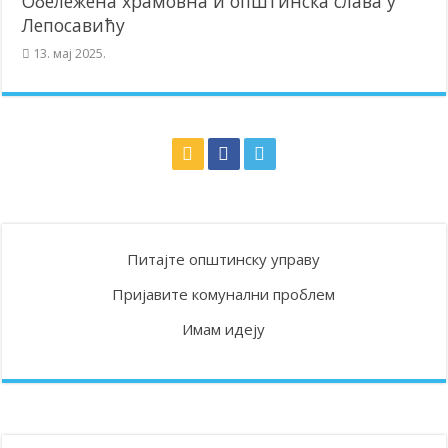
Обележена храмовна и општинска слава у
Лепосавићу
13. мај 2025.
Питајте општинску управу
Пријавите комунални проблем
Имам идеју