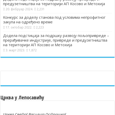
предузетништва на територији АП Косово и Метохија
20. фебруар 2024.
2,231
Конкурс за доделу станова под условима непрофитног
закупа на одређено време
17. октобар 2022.
2,223
Додела подстицаја за подршку развоју пољопривреде –
прерађивачке индустрије, привреде и предузетништва
на територији АП Косово и Метохија
3. март 2023.
1,872
Црква у Лепосавићу
Црква Светог Василија Острошког