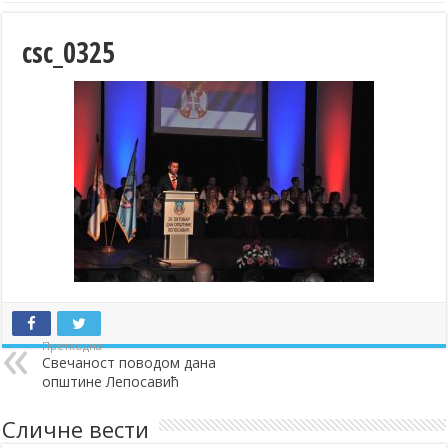
csc_0325
Претходна
Свечаност поводом дана
општине Лепосавић
Сличне вести