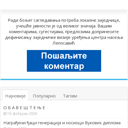
Ради бољег сагледавања потреба локалне заједнице,
учешће јавности је од великог значаја. Вашим
коментарима, сугестијама, предлозима допринесите
дефинисању заједничке визије уређења центра насеља
Лепосавић.
Најновије
Популарно
Тагови
О Б А В Е Ш Т Е Њ Е
19. фебруар 2026.
Награђени ђаци генерација и носиоци Вукових диплома