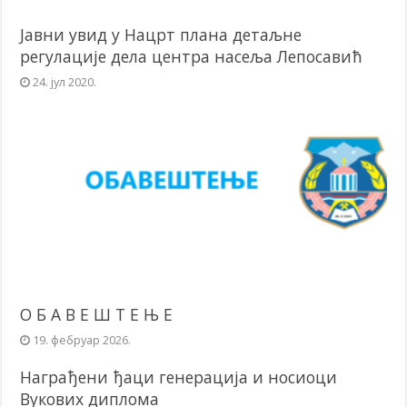
Јавни увид у Нацрт плана детаљне
регулације дела центра насеља Лепосавић
24. јул 2020.
О Б А В Е Ш Т Е Њ Е
19. фебруар 2026.
Награђени ђаци генерација и носиоци
Вукових диплома