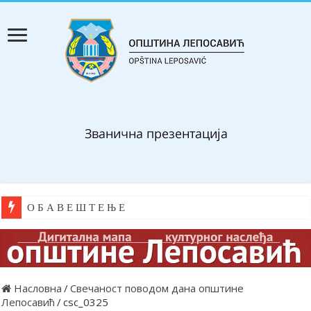
О Б А В Е Ш Т Е Њ Е
Насловна
/
Свечаност поводом дана општине
Лепосавић
/
csc_0325