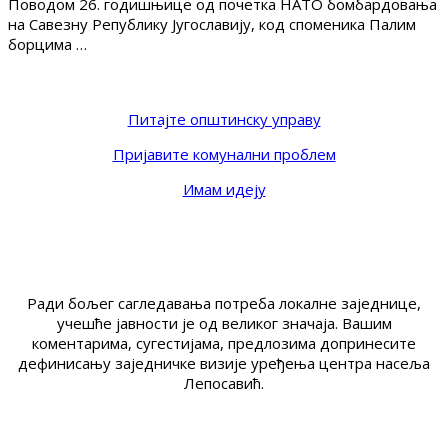
Поводом 26. годишњице од почетка НАТО бомбардовања
на Савезну Републику Југославију, код споменика Палим
борцима …
Питајте општинску управу
Пријавите комунални проблем
Имам идеју
Ради бољег сагледавања потреба локалне заједнице,
учешће јавности је од великог значаја. Вашим
коментарима, сугестијама, предлозима допринесите
дефинисању заједничке визије уређења центра насеља
Лепосавић.