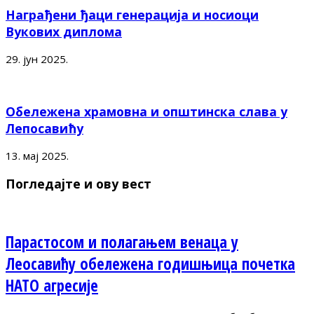
Награђени ђаци генерација и носиоци
Вукових диплома
29. јун 2025.
Обележена храмовна и општинска слава у
Лепосавићу
13. мај 2025.
Погледајте и ову вест
Парастосом и полагањем венаца у
Леосавићу обележена годишњица почетка
НАТО агресије