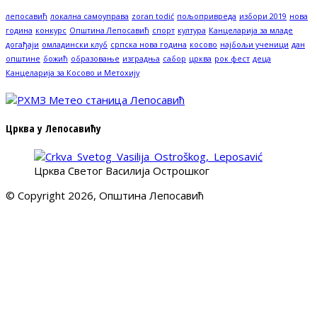
лепосавић
локална самоуправа
zoran todić
пољопривреда
избори 2019
нова
година
конкурс
Општина Лепосавић
спорт
култура
Канцеларија за младе
догађаји
омладински клуб
српска нова година
косово
најбољи ученици
дан
општине
божић
образовање
изградња
сабор
црква
рок фест
деца
Канцеларија за Косово и Метохију
Црква у Лепосавићу
Црква Светог Василија Острошког
© Copyright 2026, Општина Лепосавић