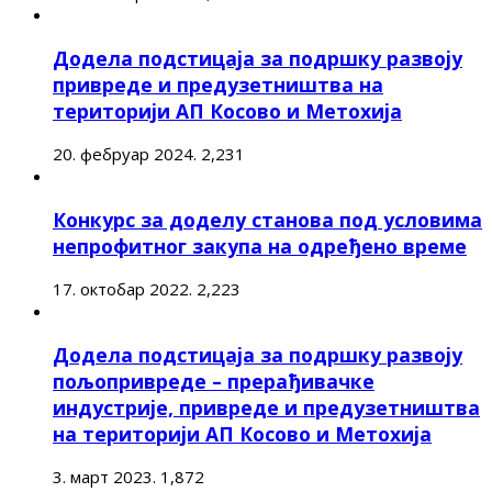
Додела подстицаја за подршку развоју
привреде и предузетништва на
територији АП Косово и Метохија
20. фебруар 2024.
2,231
Конкурс за доделу станова под условима
непрофитног закупа на одређено време
17. октобар 2022.
2,223
Додела подстицаја за подршку развоју
пољопривреде – прерађивачке
индустрије, привреде и предузетништва
на територији АП Косово и Метохија
3. март 2023.
1,872