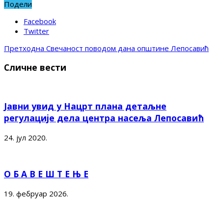
Подели
Facebook
Twitter
Претходна
Свечаност поводом дана општине Лепосавић
Сличне вести
Јавни увид у Нацрт плана детаљне
регулације дела центра насеља Лепосавић
24. јул 2020.
О Б А В Е Ш Т Е Њ Е
19. фебруар 2026.