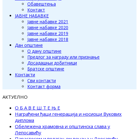
Обавештења
Контакт
ЈАВНЕ НАБАВКЕ
Јавне набавке 2021
Јавне набавке 2020
Јавне набавке 2019
Јавне набавке 2018
Дан општине
О дану општине
Предлог за награду или признање
Досадашњи добитници
Братске општине
Контакти
Сви контакти
Контакт форма
АКТУЕЛНО
О Б А В Е Ш Т Е Њ Е
Награђени ђаци генерација и носиоци Вукових
диплома
Обележена храмовна и општинска слава у
Лепосавићу
Парастосом и полагањем венаца у Леосавићу