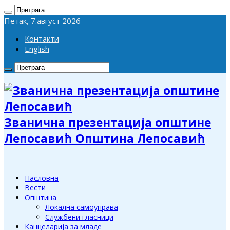
Петак, 7.август 2026
Контакти
English
Званична презентација општине
Лепосавић Општина Лепосавић
Насловна
Вести
Општина
Локална самоуправа
Службени гласници
Канцеларија за младе