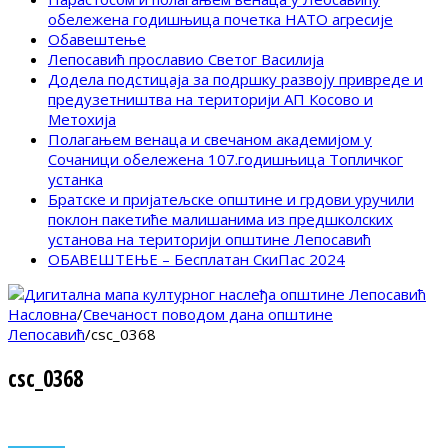
обележена годишњица почетка НАТО агресије
Обавештење
Лепосавић прославио Светог Василија
Додела подстицаја за подршку развоју привреде и
предузетништва на територији АП Косово и
Метохија
Полагањем венаца и свечаном академијом у
Сочаници обележена 107.годишњица Топличког
устанка
Братске и пријатељске општине и грдови уручили
поклон пакетиће малишанима из предшколских
установа на територији општине Лепосавић
ОБАВЕШТЕЊЕ – Бесплатан СкиПас 2024
Насловна
/
Свечаност поводом дана општине
Лепосавић
/
csc_0368
csc_0368