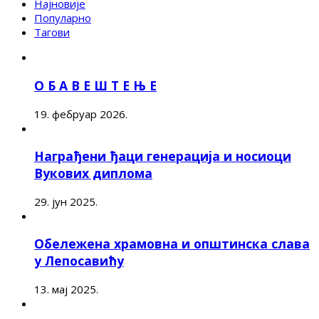
Најновије
Популарно
Тагови
О Б А В Е Ш Т Е Њ Е
19. фебруар 2026.
Награђени ђаци генерација и носиоци
Вукових диплома
29. јун 2025.
Обележена храмовна и општинска слава
у Лепосавићу
13. мај 2025.