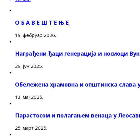
О Б А В Е Ш Т Е Њ Е
19. фебруар 2026.
Награђени ђаци генерација и носиоци Ву
29. јун 2025.
Обележена храмовна и општинска слава 
13. мај 2025.
Парастосом и полагањем венаца у Леоса
25. март 2025.