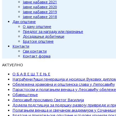
Јавне набавке 2021
Јавне набавке 2020
Јавне набавке 2019
Јавне набавке 2018
Дан општине
О дану општине
Предлог за награду или признање
Досадашњи добитници
Братске општине
Контакти
Сви контакти
Контакт форма
АКТУЕЛНО
О Б А В Е Ш Т Е Њ Е
Награђени ђаци генерација и носиоци Вукових дипло
Обележена храмовна и општинска слава у Лепосавићу
Парастосом и полагањем венаца у Леосавићу обележ
Обавештење
Лепосавић прославио Светог Василија
Додела подстицаја за подршку развоју привреде и п
Полагањем венаца и свечаном академијом у Сочаници
Братске и пријатељске општине и грдови уручили по