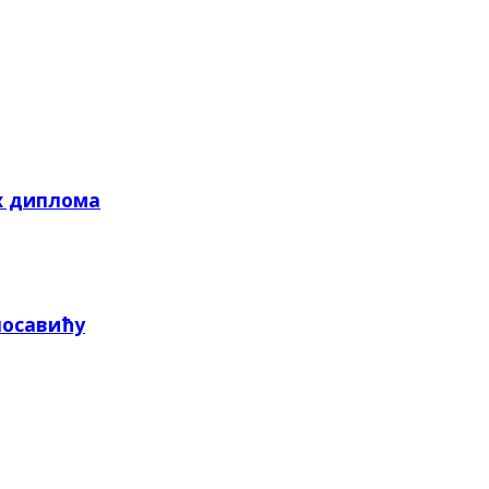
х диплома
посавићу