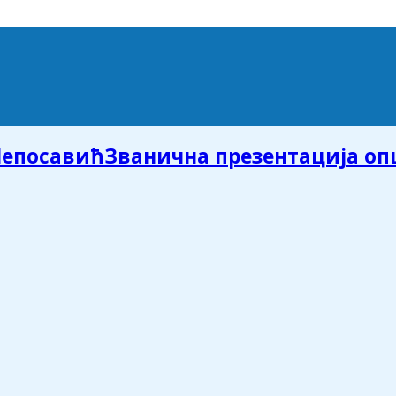
Званична презентација о