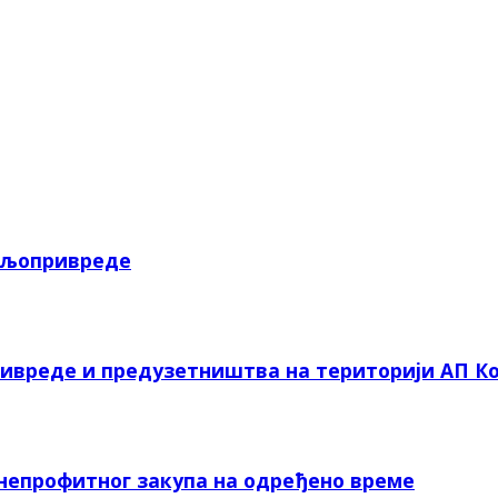
пољопривреде
ривреде и предузетништва на територији АП Ко
 непрофитног закупа на одређено време