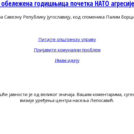
 обележена годишњица почетка НАТО агресиј
Савезну Републику Југославију, код споменика Палим борц
Питајте општинску управу
Пријавите комунални проблем
Имам идеју
ће јавности је од великог значаја. Вашим коментарима, су
визије уређења центра насеља Лепосавић.