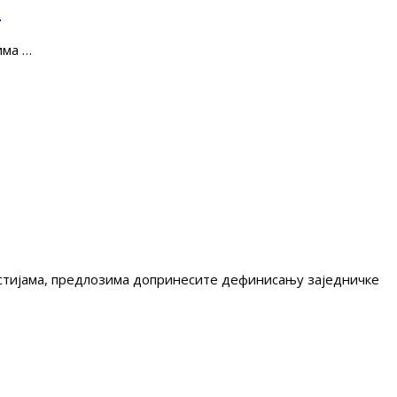
е
има …
гестијама, предлозима допринесите дефинисању заједничке