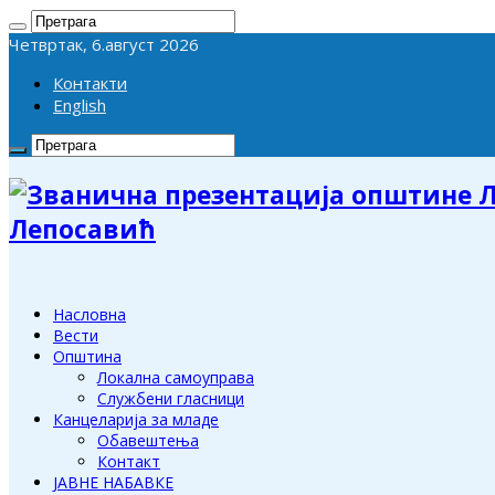
Четвртак, 6.август 2026
Контакти
English
Лепосавић
Насловна
Вести
Општина
Локална самоуправа
Службени гласници
Канцеларија за младе
Обавештења
Контакт
ЈАВНЕ НАБАВКЕ