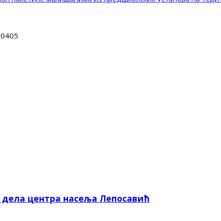
_0405
е дела центра насеља Лепосавић