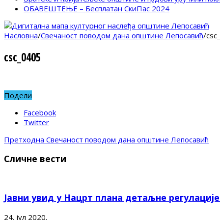
ОБАВЕШТЕЊЕ – Бесплатан СкиПас 2024
Насловна
/
Свечаност поводом дана општине Лепосавић
/
csc
csc_0405
Подели
Facebook
Twitter
Претходна
Свечаност поводом дана општине Лепосавић
Сличне вести
Јавни увид у Нацрт плана детаљне регулациј
24. јул 2020.