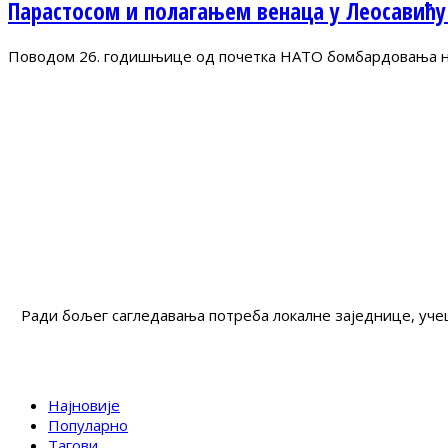
Парастосом и полагањем венаца у Леосавићу
Поводом 26. годишњице од почетка НАТО бомбардовања на 
Ради бољег сагледавања потреба локалне заједнице, учеш
Најновије
Популарно
Тагови