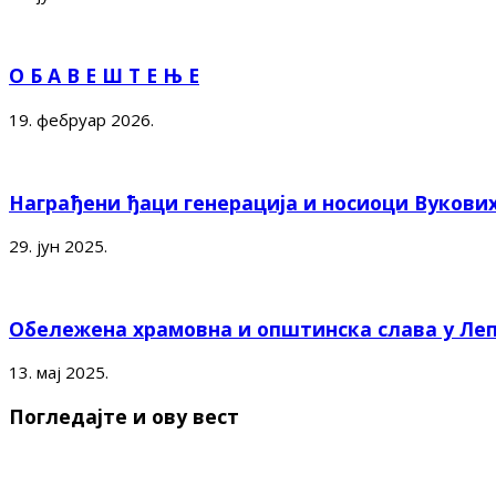
О Б А В Е Ш Т Е Њ Е
19. фебруар 2026.
Награђени ђаци генерација и носиоци Вукови
29. јун 2025.
Обележена храмовна и општинска слава у Ле
13. мај 2025.
Погледајте и ову вест