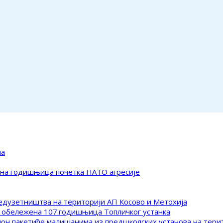
ма
ена годишњица почетка НАТО агресије
редузетништва на територији АП Косово и Метохија
 обележена 107.годишњица Топличког устанка
клон пакетиће малишанима из предшколских установа на тер