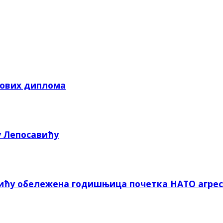
кових диплома
у Лепосавићу
вићу обележена годишњица почетка НАТО агрес