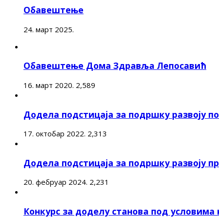
Обавештење
24. март 2025.
Обавештење Дома Здравља Лепосавић
16. март 2020.
2,589
Додела подстицаја за подршку развоју 
17. октобар 2022.
2,313
Додела подстицаја за подршку развоју п
20. фебруар 2024.
2,231
Конкурс за доделу станова под условима