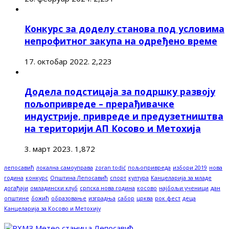
Конкурс за доделу станова под условима
непрофитног закупа на одређено време
17. октобар 2022.
2,223
Додела подстицаја за подршку развоју
пољопривреде – прерађивачке
индустрије, привреде и предузетништва
на територији АП Косово и Метохија
3. март 2023.
1,872
лепосавић
локална самоуправа
zoran todić
пољопривреда
избори 2019
нова
година
конкурс
Општина Лепосавић
спорт
култура
Канцеларија за младе
догађаји
омладински клуб
српска нова година
косово
најбољи ученици
дан
општине
божић
образовање
изградња
сабор
црква
рок фест
деца
Канцеларија за Косово и Метохију