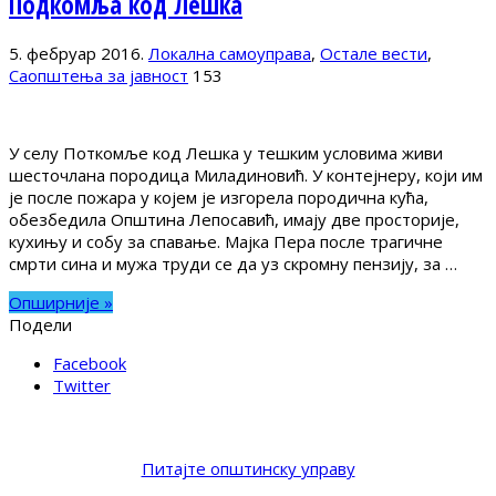
Подкомља код Лешка
5. фебруар 2016.
Локална самоуправа
,
Остале вести
,
Саопштења за јавност
153
У селу Поткомље код Лешка у тешким условима живи
шесточлана породица Миладиновић. У контејнеру, који им
је после пожара у којем је изгорела породична кућа,
обезбедила Општина Лепосавић, имају две просторије,
кухињу и собу за спавање. Мајка Пера после трагичне
смрти сина и мужа труди се да уз скромну пензију, за …
Опширније »
Подели
Facebook
Twitter
Питајте општинску управу