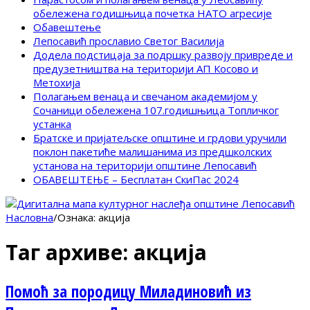
обележена годишњица почетка НАТО агресије
Обавештење
Лепосавић прославио Светог Василија
Додела подстицаја за подршку развоју привреде и
предузетништва на територији АП Косово и
Метохија
Полагањем венаца и свечаном академијом у
Сочаници обележена 107.годишњица Топличког
устанка
Братске и пријатељске општине и грдови уручили
поклон пакетиће малишанима из предшколских
установа на територији општине Лепосавић
ОБАВЕШТЕЊЕ – Бесплатан СкиПас 2024
Насловна
/
Ознака:
акција
Таг архиве:
акција
Помоћ за породицу Миладиновић из