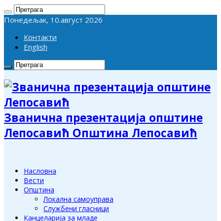
Понедељак, 10.август 2026
Контакти
English
Званична презентација општине
Лепосавић Општина Лепосавић
Насловна
Вести
Општина
Локална самоуправа
Службени гласници
Канцеларија за младе