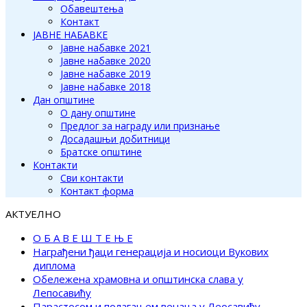
Обавештења
Контакт
ЈАВНЕ НАБАВКЕ
Јавне набавке 2021
Јавне набавке 2020
Јавне набавке 2019
Јавне набавке 2018
Дан општине
О дану општине
Предлог за награду или признање
Досадашњи добитници
Братске општине
Контакти
Сви контакти
Контакт форма
АКТУЕЛНО
О Б А В Е Ш Т Е Њ Е
Награђени ђаци генерација и носиоци Вукових
диплома
Обележена храмовна и општинска слава у
Лепосавићу
Парастосом и полагањем венаца у Леосавићу