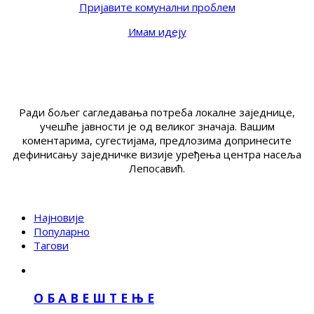
Пријавите комунални проблем
Имам идеју
Ради бољег сагледавања потреба локалне заједнице,
учешће јавности је од великог значаја. Вашим
коментарима, сугестијама, предлозима допринесите
дефинисању заједничке визије уређења центра насеља
Лепосавић.
Најновије
Популарно
Тагови
О Б А В Е Ш Т Е Њ Е