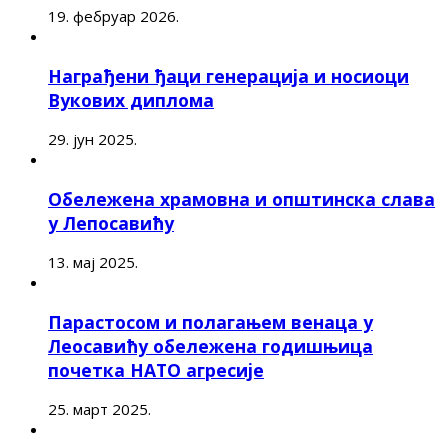
19. фебруар 2026.
Награђени ђаци генерација и носиоци
Вукових диплома
29. јун 2025.
Обележена храмовна и општинска слава
у Лепосавићу
13. мај 2025.
Парастосом и полагањем венаца у
Леосавићу обележена годишњица
почетка НАТО агресије
25. март 2025.