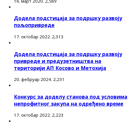
16. март 2020.
2,589
Додела подстицаја за подршку развоју
пољопривреде
17. октобар 2022.
2,313
Додела подстицаја за подршку развоју
привреде и предузетништва на
територији АП Косово и Метохија
20. фебруар 2024.
2,231
Конкурс за доделу станова под условима
непрофитног закупа на одређено време
17. октобар 2022.
2,223