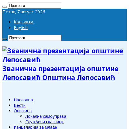
Петак, 7.август 2026
Контакти
English
Званична презентација општине
Лепосавић Општина Лепосавић
Насловна
Вести
Општина
Локална самоуправа
Службени гласници
Канцеларија за младе