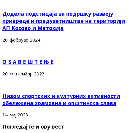
Додела подстицаја за подршку развоју
привреде и предузетништва на територији
АП Косово и Метохија
20. фебруар 2024.
О Б А В Е Ш Т Е Њ Е
20. септембар 2023.
Низом спортских и културних активности
обележена храмовна и општинска слава
14. мај 2023.
Погледајте и ову вест