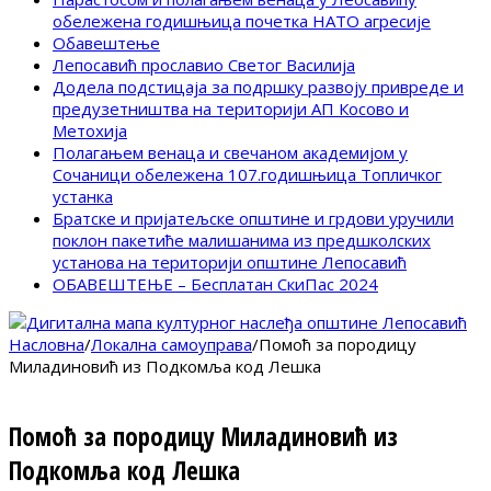
обележена годишњица почетка НАТО агресије
Обавештење
Лепосавић прославио Светог Василија
Додела подстицаја за подршку развоју привреде и
предузетништва на територији АП Косово и
Метохија
Полагањем венаца и свечаном академијом у
Сочаници обележена 107.годишњица Топличког
устанка
Братске и пријатељске општине и грдови уручили
поклон пакетиће малишанима из предшколских
установа на територији општине Лепосавић
ОБАВЕШТЕЊЕ – Бесплатан СкиПас 2024
Насловна
/
Локална самоуправа
/
Помоћ за породицу
Миладиновић из Подкомља код Лешка
Помоћ за породицу Миладиновић из
Подкомља код Лешка