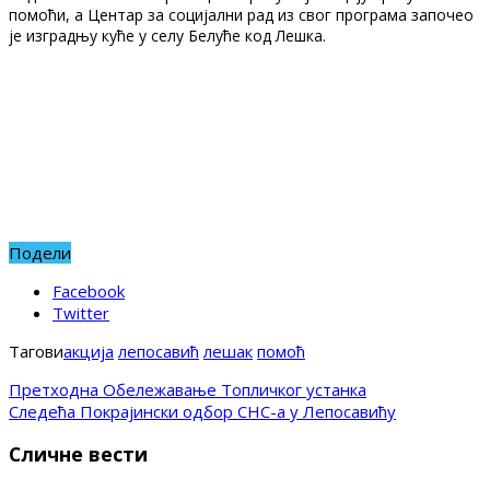
помоћи, а Центар за социјални рад из свог програма започео
је изградњу куће у селу Белуће код Лешка.
Подели
Facebook
Twitter
Тагови
акција
лепосавић
лешак
помоћ
Претходна
Обележавање Топличког устанка
Следећа
Покрајински одбор СНС-а у Лепосавићу
Сличне вести