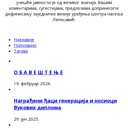
учешће јавности је од великог значаја. Вашим
коментарима, сугестијама, предлозима допринесите
дефинисању заједничке визије уређења центра насеља
Лепосавић.
Најновије
Популарно
Тагови
О Б А В Е Ш Т Е Њ Е
19. фебруар 2026.
Награђени ђаци генерација и носиоци
Вукових диплома
29. јун 2025.