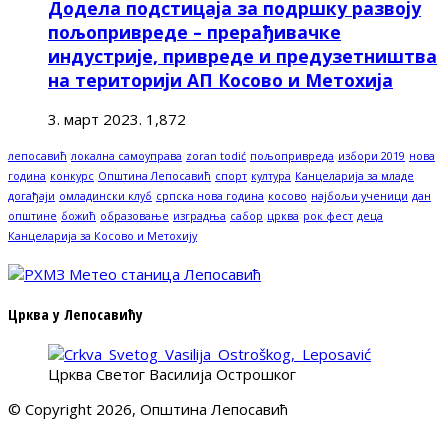
Додела подстицаја за подршку развоју
пољопривреде – прерађивачке
индустрије, привреде и предузетништва
на територији АП Косово и Метохија
3. март 2023.
1,872
лепосавић
локална самоуправа
zoran todić
пољопривреда
избори 2019
нова
година
конкурс
Општина Лепосавић
спорт
култура
Канцеларија за младе
догађаји
омладински клуб
српска нова година
косово
најбољи ученици
дан
општине
божић
образовање
изградња
сабор
црква
рок фест
деца
Канцеларија за Косово и Метохију
Црква у Лепосавићу
Црква Светог Василија Острошког
© Copyright 2026, Општина Лепосавић