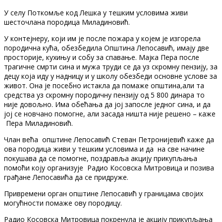
У селу Поткомље код Лешка у тешким условима живи
шесточлана породица Миладиновић.
У контејнеру, који им је после пожара у којем је изгорела
породична кућа, обезбедила Општина Лепосавић, имају две
просторије, кухињу и собу за спавање. Мајка Пера после
трагичне смрти сина и мужа труди се да уз скромну пензију, за
децу која иду у надницу и у школу обезбеди основне услове за
живот. Она је посебно истакла да помаже општина,али та
средства уз скромну породичну пензију од 5 800 динара то
није довољно. Има обећања да јој запосле једног сина, и да
јој се новчано помогне, али засада ништа није решено – каже
Пера Миладиновић.
Члан већа општине Лепосавић Стеван Петронијевић каже да
ова породица живи у тешким условима и да на све начине
покушава да се помогне, поздравља акцију прикупљања
помоћи коју организује Радио Косовска Митровица и позива
грађане Лепосавића да се придруже.
Привремени орган општине Лепосавић у границама својих
могућности помаже ову породицу.
Радио Косовска Митровица покренула је акцију прикупљања