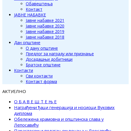
Обавештења
Контакт
ЈАВНЕ НАБАВКЕ
Јавне набавке 2021
Јавне набавке 2020
Јавне набавке 2019
Јавне набавке 2018
Дан општине
О дану општине
Предлог за награду или признање
Досадашњи добитници
Братске општине
Контакти
Сви контакти
Контакт форма
АКТУЕЛНО
О Б А В Е Ш Т Е Њ Е
Награђени ђаци генерација и носиоци Вукових
диплома
Обележена храмовна и општинска слава у
Лепосавићу
Парастосом и полагањем венаца у Леосавићу