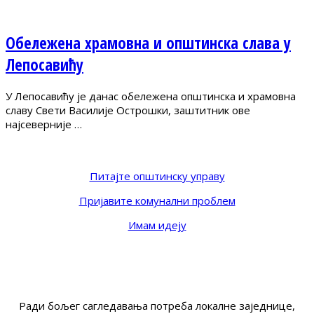
Обележена храмовна и општинска слава у
Лепосавићу
У Лепосавићу је данас обележена општинска и храмовна
славу Свети Василије Острошки, заштитник ове
најсеверније …
Питајте општинску управу
Пријавите комунални проблем
Имам идеју
Ради бољег сагледавања потреба локалне заједнице,