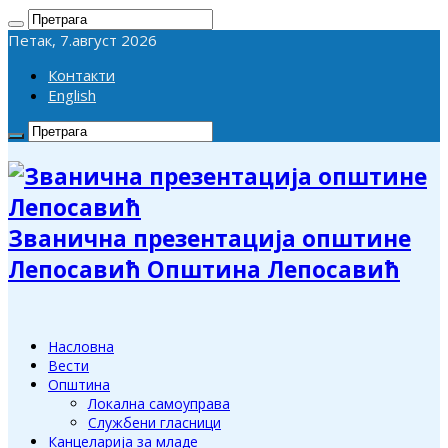
Петак, 7.август 2026
Контакти
English
Званична презентација општине
Лепосавић Општина Лепосавић
Насловна
Вести
Општина
Локална самоуправа
Службени гласници
Канцеларија за младе