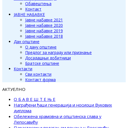
Обавештења
Контакт
ЈАВНЕ НАБАВКЕ
Јавне набавке 2021
Јавне набавке 2020
Јавне набавке 2019
Јавне набавке 2018
Дан општине
О дану општине
Предлог за награду или признање
Досадашњи добитници
Братске општине
Контакти
Сви контакти
Контакт форма
АКТУЕЛНО
О Б А В Е Ш Т Е Њ Е
Награђени ђаци генерација и носиоци Вукових
диплома
Обележена храмовна и општинска слава у
Лепосавићу
Парастосом и полагањем венаца у Леосавићу