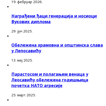
19. фебруар 2026.
Награђени ђаци генерација и носиоци
Вукових диплома
29. јун 2025.
Обележена храмовна и општинска слава
у Лепосавићу
13. мај 2025.
Парастосом и полагањем венаца у
Леосавићу обележена годишњица
почетка НАТО агресије
25. март 2025.