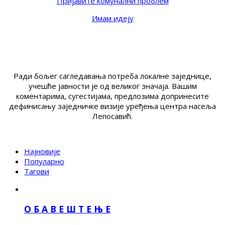
Пријавите комунални проблем
Имам идеју
Ради бољег сагледавања потреба локалне заједнице,
учешће јавности је од великог значаја. Вашим
коментарима, сугестијама, предлозима допринесите
дефинисању заједничке визије уређења центра насеља
Лепосавић.
Најновије
Популарно
Тагови
О Б А В Е Ш Т Е Њ Е