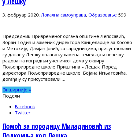
у Лешку
3. фебруар 2020.
Локална самоуправа
,
Образовање
599
Председник Привременог органа општине Лепосавић,
Зоран Тодић и заменик директора Канцеларије за Косово
и Метохију, Дамјан Јовић, са сарадницима, присуствовали
су данас у Лешку полагању камена темељца и почетку
радова на изградњи ученичког дома у оквиру
Пољопривредне школе Приштина – Лешак. Поред
директора Пољопривредне школе, Бојана Игњатовића,
догађају су присуствовали …
Опширније »
Подели
Facebook
Twitter
Помоћ за породицу Миладиновић из
Подкомља код Лешка