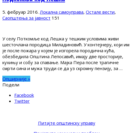
5. фебруар 2016.
Локална самоуправа
,
Остале вести
,
Саопштења за јавност
151
У селу Поткомље код Лешка у тешким условима живи
шесточлана породица Миладиновић. У контејнеру, који им
је после пожара у којем је изгорела породична кућа,
обезбедила Општина Лепосавић, имају две просторије,
кухињу и собу за спавање. Мајка Пера после трагичне
смрти сина и мужа труди се да уз скромну пензију, за …
Опширније »
Подели
Facebook
Twitter
Питајте општинску управу