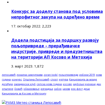
Конкурс за доделу станова под условима
непрофитног закупа на одређено време
17. октобар 2022.
2,223
Додела подстицаја за подршку развоју
пољопривреде – прерађивачке
индустрије, привреде и предузетништва
на територији АП Косово и Метохија
3. март 2023.
1,872
лепосавић
локална самоуправа
zoran todić
пољопривреда
избори 2019
нова
година
конкурс
Општина Лепосавић
спорт
култура
Канцеларија за младе
догађаји
омладински клуб
српска нова година
косово
најбољи ученици
дан
општине
божић
образовање
изградња
сабор
црква
рок фест
деца
Канцеларија за Косово и Метохију