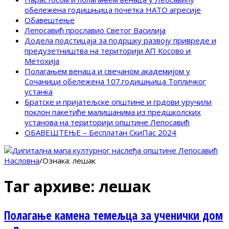
обележена годишњица почетка НАТО агресије
Обавештење
Лепосавић прославио Светог Василија
Додела подстицаја за подршку развоју привреде и
предузетништва на територији АП Косово и
Метохија
Полагањем венаца и свечаном академијом у
Сочаници обележена 107.годишњица Топличког
устанка
Братске и пријатељске општине и грдови уручили
поклон пакетиће малишанима из предшколских
установа на територији општине Лепосавић
ОБАВЕШТЕЊЕ – Бесплатан СкиПас 2024
Насловна
/
Ознака:
лешак
Таг архиве:
лешак
Полагање камена темељца за ученички дом