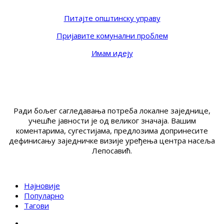
Питајте општинску управу
Пријавите комунални проблем
Имам идеју
Ради бољег сагледавања потреба локалне заједнице,
учешће јавности је од великог значаја. Вашим
коментарима, сугестијама, предлозима допринесите
дефинисању заједничке визије уређења центра насеља
Лепосавић.
Најновије
Популарно
Тагови