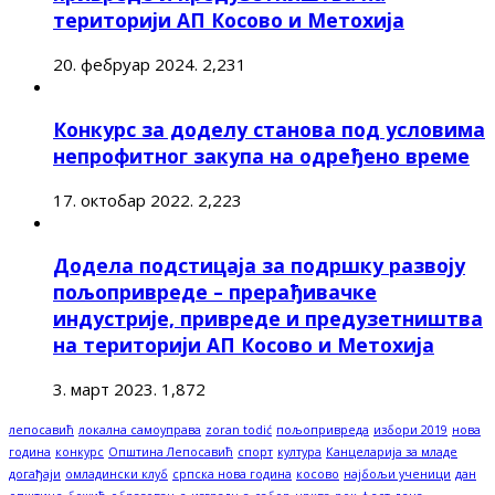
територији АП Косово и Метохија
20. фебруар 2024.
2,231
Конкурс за доделу станова под условима
непрофитног закупа на одређено време
17. октобар 2022.
2,223
Додела подстицаја за подршку развоју
пољопривреде – прерађивачке
индустрије, привреде и предузетништва
на територији АП Косово и Метохија
3. март 2023.
1,872
лепосавић
локална самоуправа
zoran todić
пољопривреда
избори 2019
нова
година
конкурс
Општина Лепосавић
спорт
култура
Канцеларија за младе
догађаји
омладински клуб
српска нова година
косово
најбољи ученици
дан