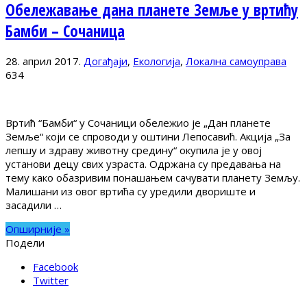
Обележавање дана планете Земље у вртићу
Бамби – Сочаница
28. април 2017.
Догађаји
,
Екологија
,
Локална самоуправа
634
Вртић “Бамби“ у Сочаници обележио је „Дан планете
Земље“ који се спроводи у оштини Лепосавић. Акција „За
лепшу и здраву животну средину“ окупила је у овој
установи децу свих узраста. Одржана су предавања на
тему како обазривим понашањем сачувати планету Земљу.
Малишани из овог вртића су уредили двориште и
засадили …
Опширније »
Подели
Facebook
Twitter