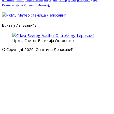
општине
божић
образовање
изградња
сабор
црква
рок фест
деца
Канцеларија за Косово и Метохију
Црква у Лепосавићу
Црква Светог Василија Острошког
© Copyright 2026, Општина Лепосавић