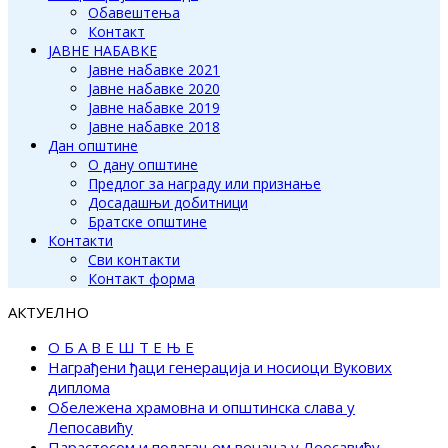
Обавештења
Контакт
ЈАВНЕ НАБАВКЕ
Јавне набавке 2021
Јавне набавке 2020
Јавне набавке 2019
Јавне набавке 2018
Дан општине
О дану општине
Предлог за награду или признање
Досадашњи добитници
Братске општине
Контакти
Сви контакти
Контакт форма
АКТУЕЛНО
О Б А В Е Ш Т Е Њ Е
Награђени ђаци генерација и носиоци Вукових
диплома
Обележена храмовна и општинска слава у
Лепосавићу
Парастосом и полагањем венаца у Леосавићу