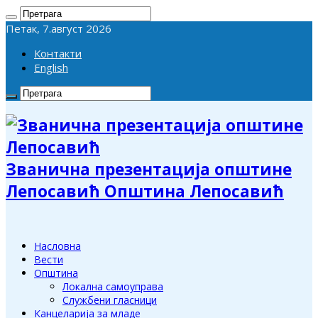
Петак, 7.август 2026
Контакти
English
Званична презентација општине
Лепосавић Општина Лепосавић
Насловна
Вести
Општина
Локална самоуправа
Службени гласници
Канцеларија за младе