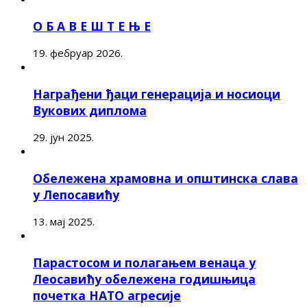
О Б А В Е Ш Т Е Њ Е
19. фебруар 2026.
Награђени ђаци генерација и носиоци
Вукових диплома
29. јун 2025.
Обележена храмовна и општинска слава
у Лепосавићу
13. мај 2025.
Парастосом и полагањем венаца у
Леосавићу обележена годишњица
почетка НАТО агресије