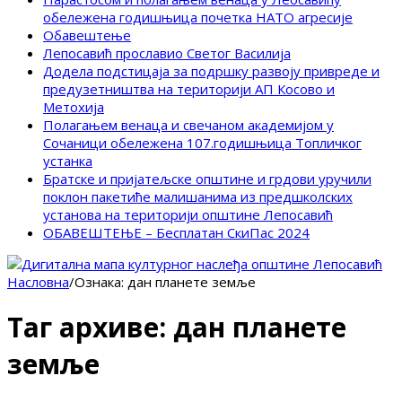
обележена годишњица почетка НАТО агресије
Обавештење
Лепосавић прославио Светог Василија
Додела подстицаја за подршку развоју привреде и
предузетништва на територији АП Косово и
Метохија
Полагањем венаца и свечаном академијом у
Сочаници обележена 107.годишњица Топличког
устанка
Братске и пријатељске општине и грдови уручили
поклон пакетиће малишанима из предшколских
установа на територији општине Лепосавић
ОБАВЕШТЕЊЕ – Бесплатан СкиПас 2024
Насловна
/
Ознака:
дан планете земље
Таг архиве:
дан планете
земље