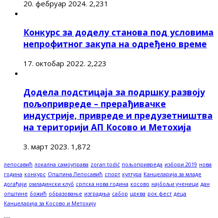
20. фебруар 2024.
2,231
Конкурс за доделу станова под условима
непрофитног закупа на одређено време
17. октобар 2022.
2,223
Додела подстицаја за подршку развоју
пољопривреде – прерађивачке
индустрије, привреде и предузетништва
на територији АП Косово и Метохија
3. март 2023.
1,872
лепосавић
локална самоуправа
zoran todić
пољопривреда
избори 2019
нова
година
конкурс
Општина Лепосавић
спорт
култура
Канцеларија за младе
догађаји
омладински клуб
српска нова година
косово
најбољи ученици
дан
општине
божић
образовање
изградња
сабор
црква
рок фест
деца
Канцеларија за Косово и Метохију