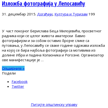
Изложба фотографија у Лепосавићу
31. децембар 2015.
Догађаји
,
Култура и Туризам
199
У част покојног Берислава Беца Милојевића, просветног
радника који се целог живота аматерски бавио
фотографијом и за собом оставио бројне слике са
путовања, у Лепосавићу се сваке године одржава изложба
на којој се бира најбоља фотографија са мотивима из
долине Ибра и падина Копаоника и Рогозне. Организатор
ове манифестације је …
Опширније »
Подели
Facebook
Twitter
Питајте општинску управу