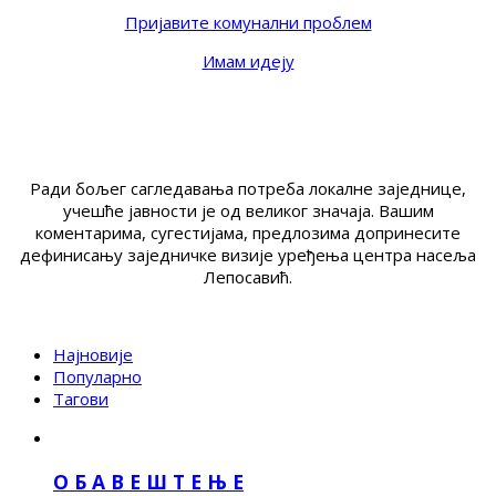
Пријавите комунални проблем
Имам идеју
Ради бољег сагледавања потреба локалне заједнице,
учешће јавности је од великог значаја. Вашим
коментарима, сугестијама, предлозима допринесите
дефинисању заједничке визије уређења центра насеља
Лепосавић.
Најновије
Популарно
Тагови
О Б А В Е Ш Т Е Њ Е