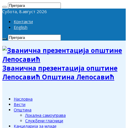
Субота, 8.август 2026
Контакти
English
Званична презентација општине
Лепосавић Општина Лепосавић
Насловна
Вести
Општина
Локална самоуправа
Службени гласници
Канцеларија за младе