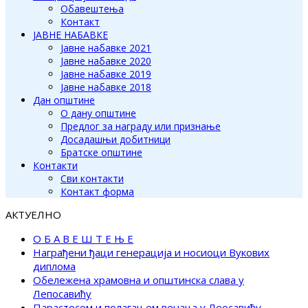
Обавештења
Контакт
ЈАВНЕ НАБАВКЕ
Јавне набавке 2021
Јавне набавке 2020
Јавне набавке 2019
Јавне набавке 2018
Дан општине
О дану општине
Предлог за награду или признање
Досадашњи добитници
Братске општине
Контакти
Сви контакти
Контакт форма
АКТУЕЛНО
О Б А В Е Ш Т Е Њ Е
Награђени ђаци генерација и носиоци Вукових
диплома
Обележена храмовна и општинска слава у
Лепосавићу
Парастосом и полагањем венаца у Леосавићу