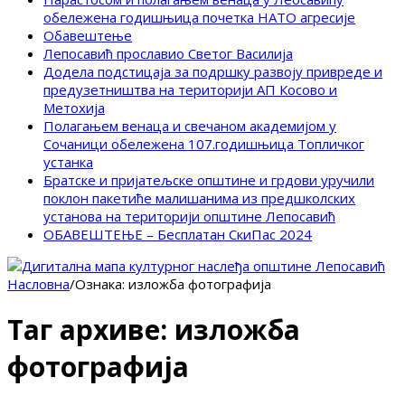
обележена годишњица почетка НАТО агресије
Обавештење
Лепосавић прославио Светог Василија
Додела подстицаја за подршку развоју привреде и
предузетништва на територији АП Косово и
Метохија
Полагањем венаца и свечаном академијом у
Сочаници обележена 107.годишњица Топличког
устанка
Братске и пријатељске општине и грдови уручили
поклон пакетиће малишанима из предшколских
установа на територији општине Лепосавић
ОБАВЕШТЕЊЕ – Бесплатан СкиПас 2024
Насловна
/
Ознака:
изложба фотографија
Таг архиве:
изложба
фотографија