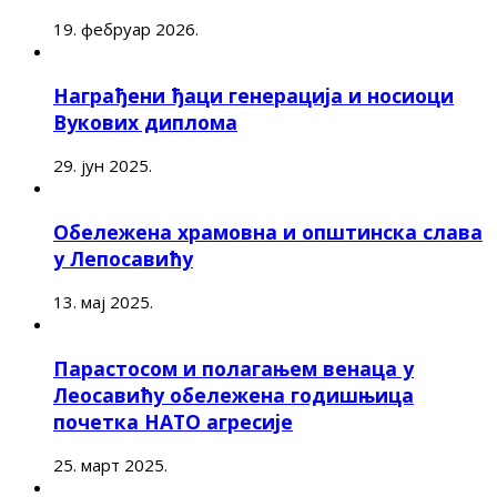
19. фебруар 2026.
Награђени ђаци генерација и носиоци
Вукових диплома
29. јун 2025.
Обележена храмовна и општинска слава
у Лепосавићу
13. мај 2025.
Парастосом и полагањем венаца у
Леосавићу обележена годишњица
почетка НАТО агресије
25. март 2025.