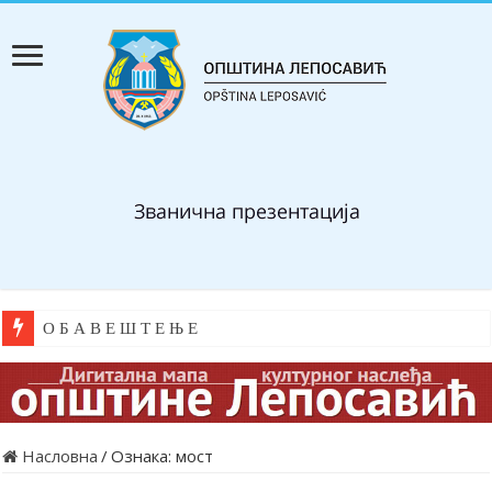
О Б А В Е Ш Т Е Њ Е
Насловна
/
Ознака:
мост