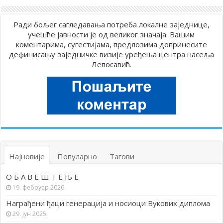
Ради бољег сагледавања потреба локалне заједнице,
учешће јавности је од великог значаја. Вашим
коментарима, сугестијама, предлозима допринесите
дефинисању заједничке визије уређења центра насеља
Лепосавић.
Најновије
Популарно
Тагови
О Б А В Е Ш Т Е Њ Е
19. фебруар 2026.
Награђени ђаци генерација и носиоци Вукових диплома
29. јун 2025.