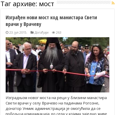
Таг архиве:
мост
Изграђен нови мост код манистара Свети
врачи у Врачеву
23. јул 2015.
Догађаји
263
Изградњом новог моста на реци у близини манастира
Свети врачи у селу Врачево на падинама Рогозне,
донатор Унмик администрација је омогућила да се
побољша комуникација до села у којима заједно живе