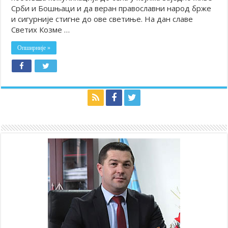
Срби и Бошњаци и да веран православни народ брже
и сигурније стигне до ове светиње. На дан славе
Светих Козме …
Опширније »