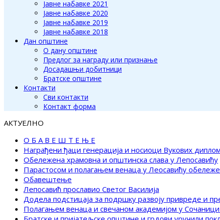
Јавне набавке 2021
Јавне набавке 2020
Јавне набавке 2019
Јавне набавке 2018
Дан општине
О дану општине
Предлог за награду или признање
Досадашњи добитници
Братске општине
Контакти
Сви контакти
Контакт форма
АКТУЕЛНО
О Б А В Е Ш Т Е Њ Е
Награђени ђаци генерација и носиоци Вукових дипло
Обележена храмовна и општинска слава у Лепосавићу
Парастосом и полагањем венаца у Леосавићу обележ
Обавештење
Лепосавић прославио Светог Василија
Додела подстицаја за подршку развоју привреде и п
Полагањем венаца и свечаном академијом у Сочаници
Братске и пријатељске општине и грдови уручили по