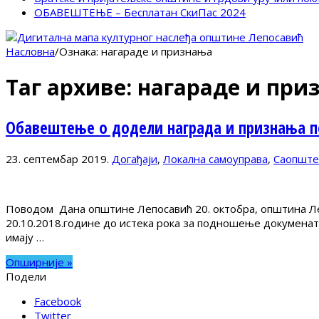
ОБАВЕШТЕЊЕ – Бесплатан СкиПас 2024
Насловна
/
Ознака:
нагараде и признања
Таг архиве:
нагараде и при
Обавештење о додели награда и признања 
23. септембар 2019.
Догађаји
,
Локална самоуправа
,
Саопште
Поводом Дана општине Лепосавић 20. октобра, општина Леп
20.10.2018.године до истека рока за подношење докумената
имају …
Опширније »
Подели
Facebook
Twitter