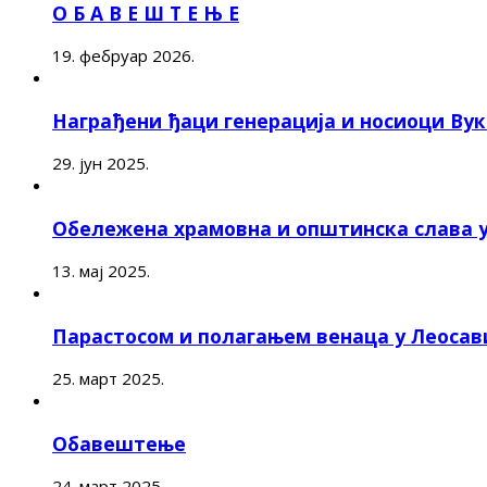
О Б А В Е Ш Т Е Њ Е
19. фебруар 2026.
Награђени ђаци генерација и носиоци Ву
29. јун 2025.
Обележена храмовна и општинска слава 
13. мај 2025.
Парастосом и полагањем венаца у Леоса
25. март 2025.
Обавештење
24. март 2025.