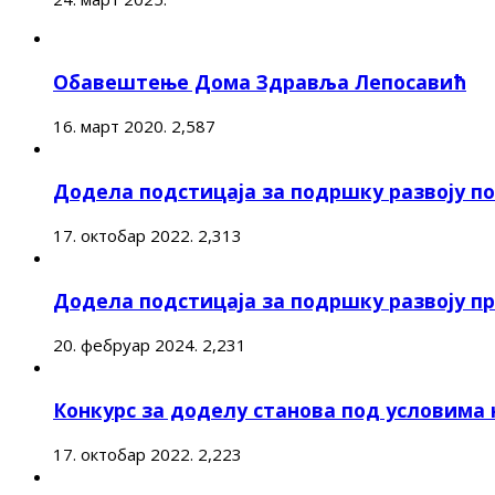
Обавештење Дома Здравља Лепосавић
16. март 2020.
2,587
Додела подстицаја за подршку развоју 
17. октобар 2022.
2,313
Додела подстицаја за подршку развоју п
20. фебруар 2024.
2,231
Конкурс за доделу станова под условима
17. октобар 2022.
2,223