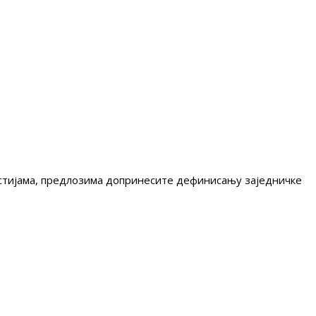
гестијама, предлозима допринесите дефинисању заједничке