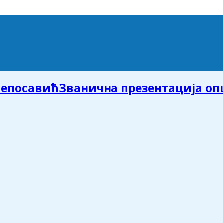
Званична презентација о