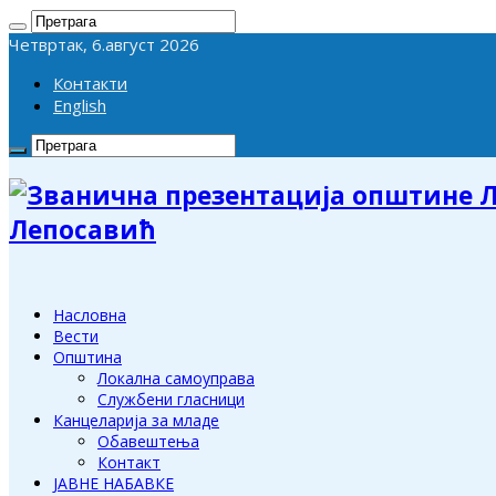
Четвртак, 6.август 2026
Контакти
English
Лепосавић
Насловна
Вести
Општина
Локална самоуправа
Службени гласници
Канцеларија за младе
Обавештења
Контакт
ЈАВНЕ НАБАВКЕ