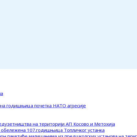
ма
ена годишњица почетка НАТО агресије
редузетништва на територији АП Косово и Метохија
 обележена 107.годишњица Топличког устанка
клон пакетиће малишанима из предшколских установа на тер