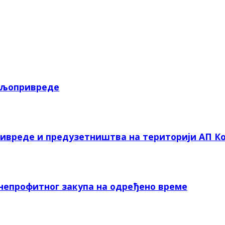
пољопривреде
ривреде и предузетништва на територији АП Ко
 непрофитног закупа на одређено време