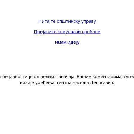
Питајте општинску управу
Пријавите комунални проблем
Имам идеју
ће јавности је од великог значаја. Вашим коментарима, су
визије уређења центра насеља Лепосавић.