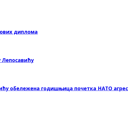
кових диплома
у Лепосавићу
вићу обележена годишњица почетка НАТО агрес