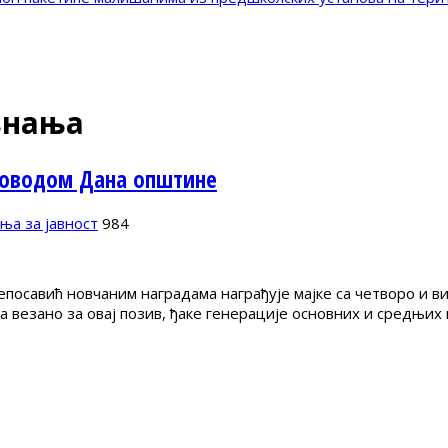
знања
поводом Дана општине
ња за јавност
984
осавић новчаним наградама награђује мајке са четворо и ви
 везано за овај позив, ђаке генерације основних и средњих