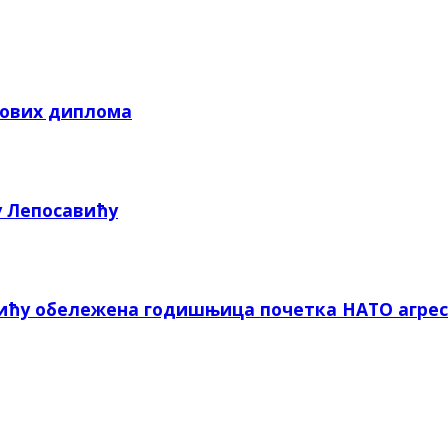
кових диплома
у Лепосавићу
вићу обележена годишњица почетка НАТО агрес