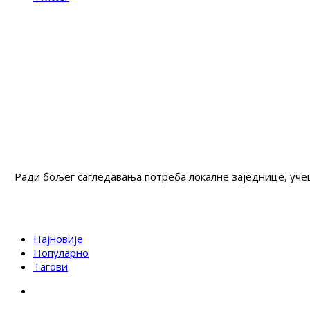
Ради бољег сагледавања потреба локалне заједнице, учеш
Најновије
Популарно
Тагови