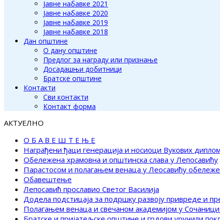
Јавне набавке 2021
Јавне набавке 2020
Јавне набавке 2019
Јавне набавке 2018
Дан општине
О дану општине
Предлог за награду или признање
Досадашњи добитници
Братске општине
Контакти
Сви контакти
Контакт форма
АКТУЕЛНО
О Б А В Е Ш Т Е Њ Е
Награђени ђаци генерација и носиоци Вукових дипло
Обележена храмовна и општинска слава у Лепосавићу
Парастосом и полагањем венаца у Леосавићу обележ
Обавештење
Лепосавић прославио Светог Василија
Додела подстицаја за подршку развоју привреде и п
Полагањем венаца и свечаном академијом у Сочаници
Братске и пријатељске општине и грдови уручили по