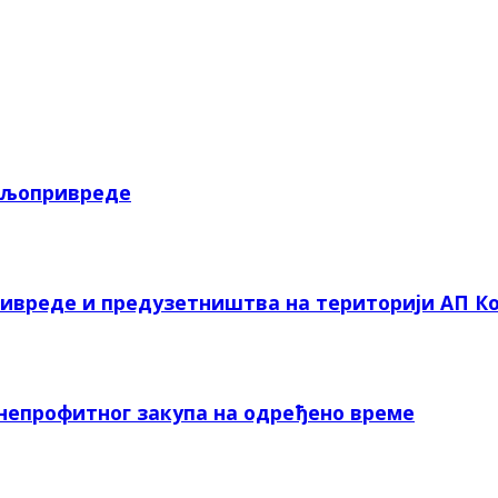
пољопривреде
ривреде и предузетништва на територији АП Ко
 непрофитног закупа на одређено време