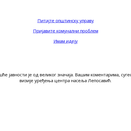
Питајте општинску управу
Пријавите комунални проблем
Имам идеју
ће јавности је од великог значаја. Вашим коментарима, су
визије уређења центра насеља Лепосавић.