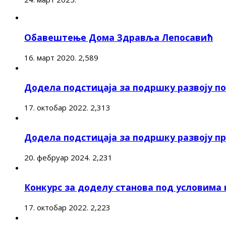
Обавештење Дома Здравља Лепосавић
16. март 2020.
2,589
Додела подстицаја за подршку развоју 
17. октобар 2022.
2,313
Додела подстицаја за подршку развоју п
20. фебруар 2024.
2,231
Конкурс за доделу станова под условима
17. октобар 2022.
2,223