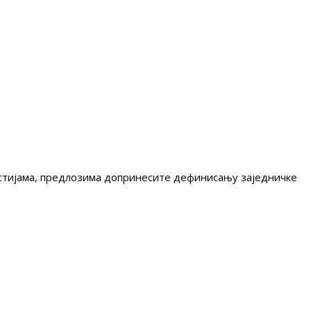
гестијама, предлозима допринесите дефинисању заједничке