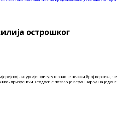
силија острошког
ијерејској литургији присусутвовао је велики број верника,
шко- призренски Теодосије позвао је веран народ на јединст