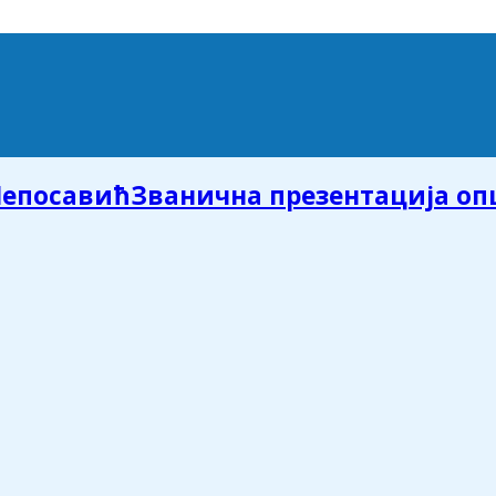
Званична презентација о