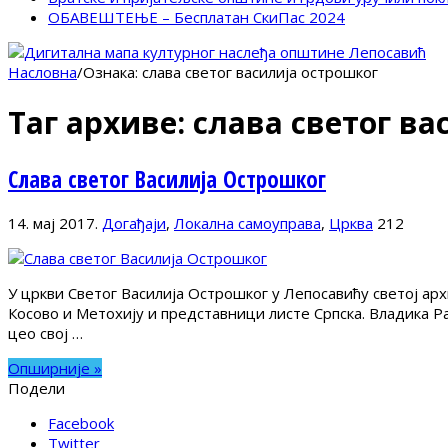
ОБАВЕШТЕЊЕ – Бесплатан СкиПас 2024
Насловна
/
Ознака:
слава светог василија острошког
Таг архиве:
слава светог ва
Слава светог Василија Острошког
14. мај 2017.
Догађаји
,
Локална самоуправа
,
Црква
212
У цркви Светог Василија Острошког у Лепосавићу светој арх
Косово и Метохију и представници листе Српска. Владика Ра
цео свој …
Опширније »
Подели
Facebook
Twitter