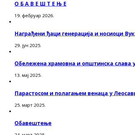
О Б А В Е Ш Т Е Њ Е
19. фебруар 2026.
Награђени ђаци генерација и носиоци Ву
29. јун 2025.
Обележена храмовна и општинска слава 
13. мај 2025.
Парастосом и полагањем венаца у Леоса
25. март 2025.
Обавештење
24. март 2025.