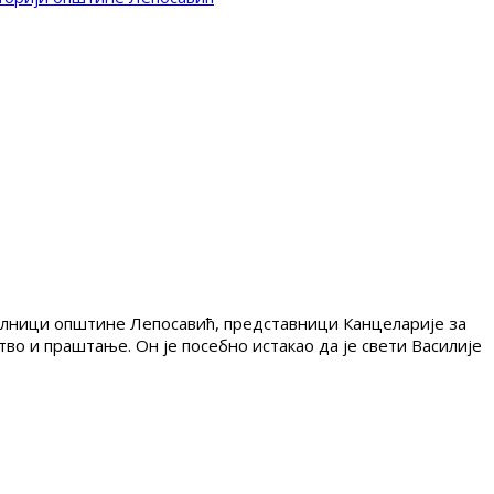
 челници општине Лепосавић, представници Канцеларије за
во и праштање. Он је посебно истакао да је свети Василије