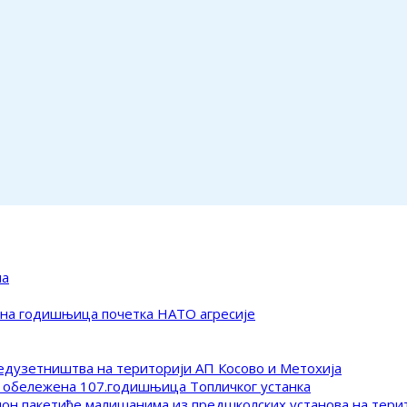
ма
ена годишњица почетка НАТО агресије
редузетништва на територији АП Косово и Метохија
 обележена 107.годишњица Топличког устанка
клон пакетиће малишанима из предшколских установа на тер