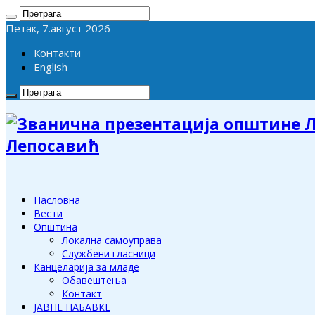
Петак, 7.август 2026
Контакти
English
Лепосавић
Насловна
Вести
Општина
Локална самоуправа
Службени гласници
Канцеларија за младе
Обавештења
Контакт
ЈАВНЕ НАБАВКЕ