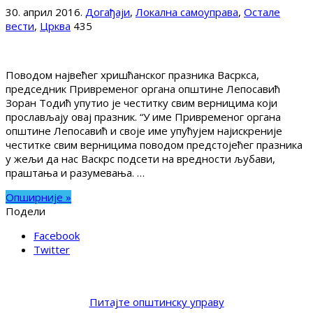
30. април 2016.
Догађаји
,
Локална самоуправа
,
Остале
вести
,
Црква
435
Поводом највећег хришћанског празника Васркса,
председник Привременог органа општине Лепосавић
Зоран Тодић упутио је честитку свим верницима који
прослављају овај празник. “У име Привременог органа
општине Лепосавић и своје име упућујем најискреније
честитке свим верницима поводом предстојећег празника
у жељи да нас Васкрс подсети на вредности љубави,
праштања и разумевања. …
Опширније »
Подели
Facebook
Twitter
Питајте општинску управу