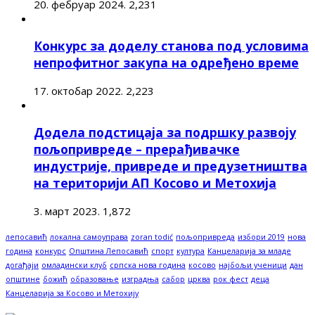
20. фебруар 2024.
2,231
Конкурс за доделу станова под условима
непрофитног закупа на одређено време
17. октобар 2022.
2,223
Додела подстицаја за подршку развоју
пољопривреде – прерађивачке
индустрије, привреде и предузетништва
на територији АП Косово и Метохија
3. март 2023.
1,872
лепосавић
локална самоуправа
zoran todić
пољопривреда
избори 2019
нова
година
конкурс
Општина Лепосавић
спорт
култура
Канцеларија за младе
догађаји
омладински клуб
српска нова година
косово
најбољи ученици
дан
општине
божић
образовање
изградња
сабор
црква
рок фест
деца
Канцеларија за Косово и Метохију