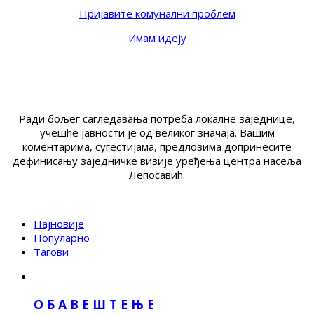
Пријавите комунални проблем
Имам идеју
Ради бољег сагледавања потреба локалне заједнице,
учешће јавности је од великог значаја. Вашим
коментарима, сугестијама, предлозима допринесите
дефинисању заједничке визије уређења центра насеља
Лепосавић.
Најновије
Популарно
Тагови
О Б А В Е Ш Т Е Њ Е