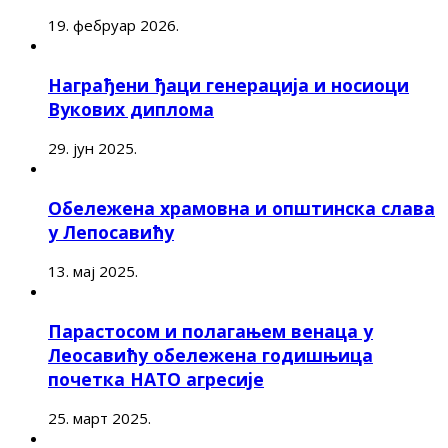
19. фебруар 2026.
Награђени ђаци генерација и носиоци
Вукових диплома
29. јун 2025.
Обележена храмовна и општинска слава
у Лепосавићу
13. мај 2025.
Парастосом и полагањем венаца у
Леосавићу обележена годишњица
почетка НАТО агресије
25. март 2025.