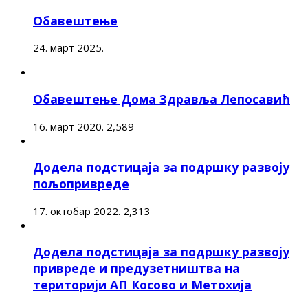
Обавештење
24. март 2025.
Обавештење Дома Здравља Лепосавић
16. март 2020.
2,589
Додела подстицаја за подршку развоју
пољопривреде
17. октобар 2022.
2,313
Додела подстицаја за подршку развоју
привреде и предузетништва на
територији АП Косово и Метохија