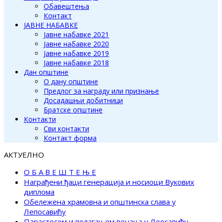
Обавештења
Контакт
ЈАВНЕ НАБАВКЕ
Јавне набавке 2021
Јавне набавке 2020
Јавне набавке 2019
Јавне набавке 2018
Дан општине
О дану општине
Предлог за награду или признање
Досадашњи добитници
Братске општине
Контакти
Сви контакти
Контакт форма
АКТУЕЛНО
О Б А В Е Ш Т Е Њ Е
Награђени ђаци генерација и носиоци Вукових
диплома
Обележена храмовна и општинска слава у
Лепосавићу
Парастосом и полагањем венаца у Леосавићу