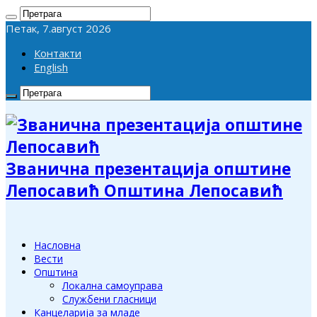
Петак, 7.август 2026
Контакти
English
Званична презентација општине
Лепосавић Општина Лепосавић
Насловна
Вести
Општина
Локална самоуправа
Службени гласници
Канцеларија за младе