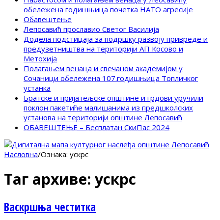
обележена годишњица почетка НАТО агресије
Обавештење
Лепосавић прославио Светог Василија
Додела подстицаја за подршку развоју привреде и
предузетништва на територији АП Косово и
Метохија
Полагањем венаца и свечаном академијом у
Сочаници обележена 107.годишњица Топличког
устанка
Братске и пријатељске општине и грдови уручили
поклон пакетиће малишанима из предшколских
установа на територији општине Лепосавић
ОБАВЕШТЕЊЕ – Бесплатан СкиПас 2024
Насловна
/
Ознака:
ускрс
Таг архиве:
ускрс
Васкршња честитка