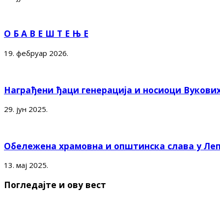
О Б А В Е Ш Т Е Њ Е
19. фебруар 2026.
Награђени ђаци генерација и носиоци Вукови
29. јун 2025.
Обележена храмовна и општинска слава у Ле
13. мај 2025.
Погледајте и ову вест