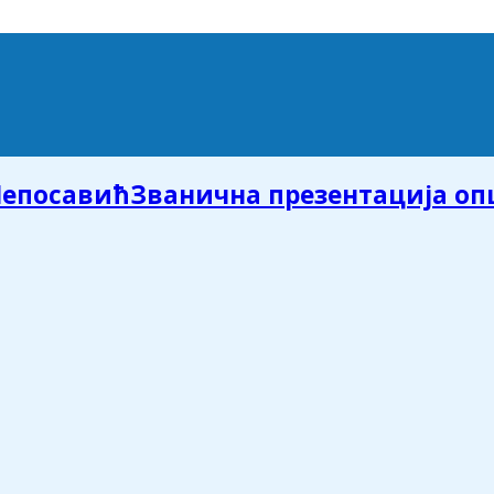
Званична презентација о