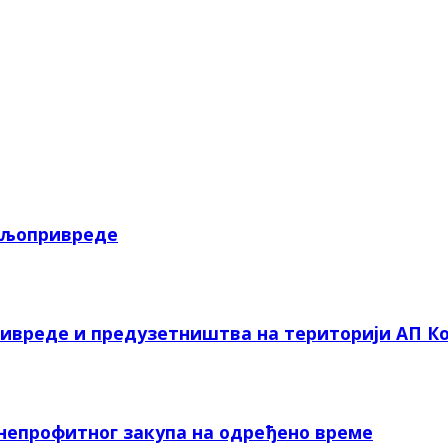
пољопривреде
ривреде и предузетништва на територији АП Ко
 непрофитног закупа на одређено време