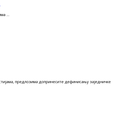
е
има …
гестијама, предлозима допринесите дефинисању заједничке