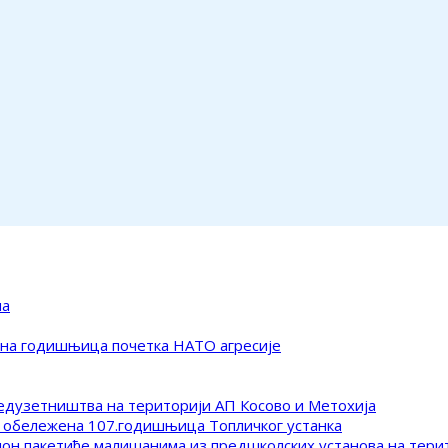
ма
ена годишњица почетка НАТО агресије
редузетништва на територији АП Косово и Метохија
 обележена 107.годишњица Топличког устанка
клон пакетиће малишанима из предшколских установа на тер