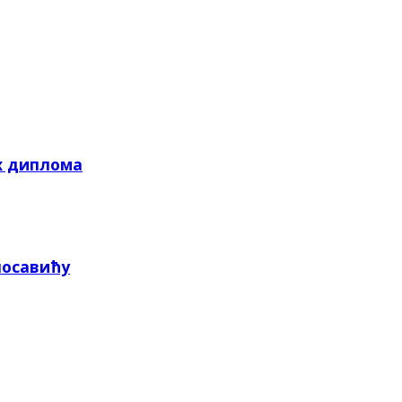
х диплома
посавићу