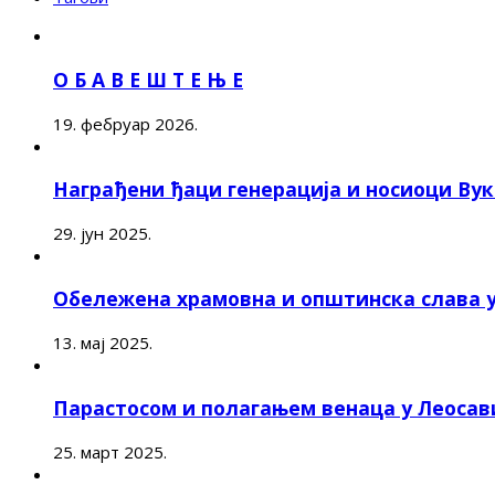
О Б А В Е Ш Т Е Њ Е
19. фебруар 2026.
Награђени ђаци генерација и носиоци Ву
29. јун 2025.
Обележена храмовна и општинска слава 
13. мај 2025.
Парастосом и полагањем венаца у Леоса
25. март 2025.