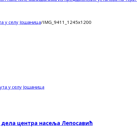
а у селу Јошаница
/
IMG_9411_1245x1200
ута у селу Јошаница
е дела центра насеља Лепосавић