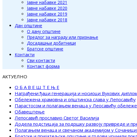
Јавне набавке 2021
Јавне набавке 2020
Јавне набавке 2019
Јавне набавке 2018
Дан општине
О дану општине
Предлог за награду или признање
Досадашњи добитници
Братске општине
Контакти
Сви контакти
Контакт форма
АКТУЕЛНО
О Б А В Е Ш Т Е Њ Е
Награђени ђаци генерација и носиоци Вукових дипло
Обележена храмовна и општинска слава у Лепосавићу
Парастосом и полагањем венаца у Леосавићу обележ
Обавештење
Лепосавић прославио Светог Василија
Додела подстицаја за подршку развоју привреде и п
Полагањем венаца и свечаном академијом у Сочаници
Братске и пријатељске општине и грдови уручили по