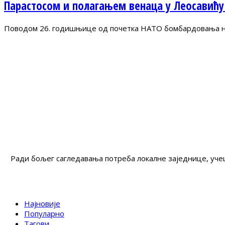
Парастосом и полагањем венаца у Леосавићу
Поводом 26. годишњице од почетка НАТО бомбардовања на 
Ради бољег сагледавања потреба локалне заједнице, учеш
Најновије
Популарно
Тагови