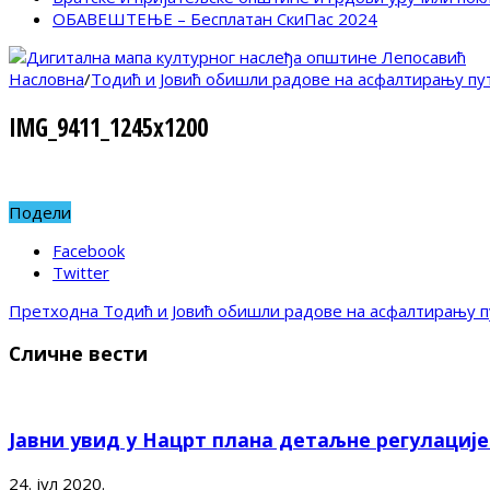
ОБАВЕШТЕЊЕ – Бесплатан СкиПас 2024
Насловна
/
Тодић и Јовић обишли радове на асфалтирању пут
IMG_9411_1245x1200
Подели
Facebook
Twitter
Претходна
Тодић и Јовић обишли радове на асфалтирању п
Сличне вести
Јавни увид у Нацрт плана детаљне регулациј
24. јул 2020.