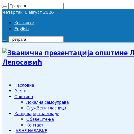
Четвртак, 6.август 2026
Контакти
English
Лепосавић
Насловна
Вести
Општина
Локална самоуправа
Службени гласници
Канцеларија за младе
Обавештења
Контакт
ЈАВНЕ НАБАВКЕ