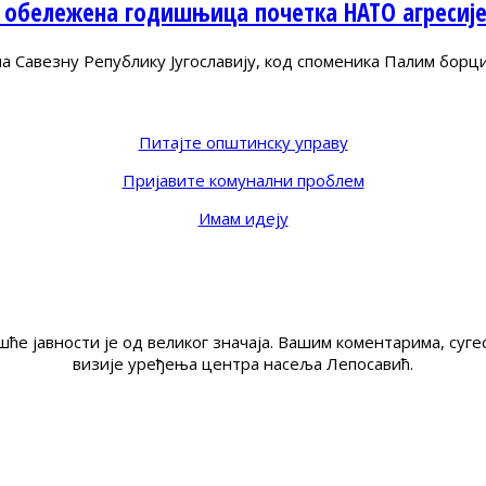
 обележена годишњица почетка НАТО агресиј
Савезну Републику Југославију, код споменика Палим борц
Питајте општинску управу
Пријавите комунални проблем
Имам идеју
ће јавности је од великог значаја. Вашим коментарима, су
визије уређења центра насеља Лепосавић.