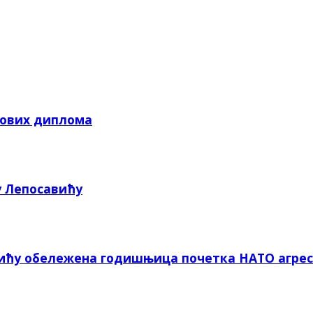
кових диплома
у Лепосавићу
вићу обележена годишњица почетка НАТО агрес