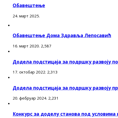
Обавештење
24. март 2025.
Обавештење Дома Здравља Лепосавић
16. март 2020.
2,587
Додела подстицаја за подршку развоју 
17. октобар 2022.
2,313
Додела подстицаја за подршку развоју п
20. фебруар 2024.
2,231
Конкурс за доделу станова под условима