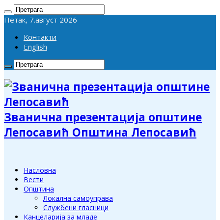
Петак, 7.август 2026
Контакти
English
Званична презентација општине
Лепосавић Општина Лепосавић
Насловна
Вести
Општина
Локална самоуправа
Службени гласници
Канцеларија за младе