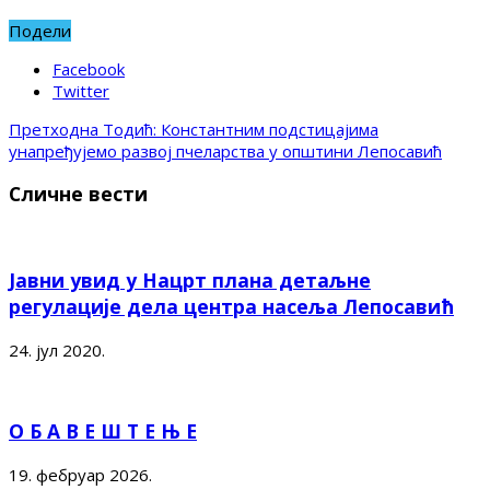
Подели
Facebook
Twitter
Претходна
Тодић: Константним подстицајима
унапређујемо развој пчеларства у општини Лепосавић
Сличне вести
Јавни увид у Нацрт плана детаљне
регулације дела центра насеља Лепосавић
24. јул 2020.
О Б А В Е Ш Т Е Њ Е
19. фебруар 2026.