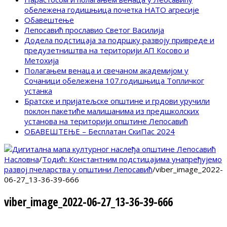
обележена годишњица почетка НАТО агресије
Обавештење
Лепосавић прославио Светог Василија
Додела подстицаја за подршку развоју привреде и
предузетништва на територији АП Косово и
Метохија
Полагањем венаца и свечаном академијом у
Сочаници обележена 107.годишњица Топличког
устанка
Братске и пријатељске општине и грдови уручили
поклон пакетиће малишанима из предшколских
установа на територији општине Лепосавић
ОБАВЕШТЕЊЕ – Бесплатан СкиПас 2024
Насловна
/
Тодић: Константним подстицајима унапређујемо
развој пчеларства у општини Лепосавић
/
viber_image_2022-
06-27_13-36-39-666
viber_image_2022-06-27_13-36-39-666