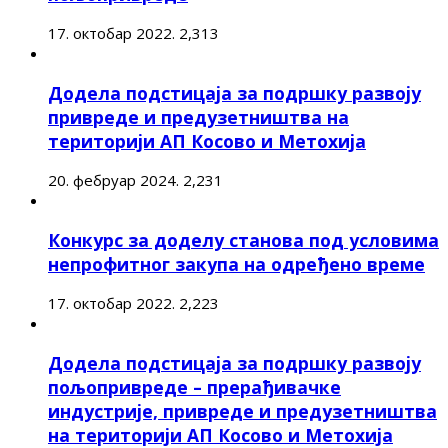
17. октобар 2022.
2,313
Додела подстицаја за подршку развоју
привреде и предузетништва на
територији АП Косово и Метохија
20. фебруар 2024.
2,231
Конкурс за доделу станова под условима
непрофитног закупа на одређено време
17. октобар 2022.
2,223
Додела подстицаја за подршку развоју
пољопривреде – прерађивачке
индустрије, привреде и предузетништва
на територији АП Косово и Метохија