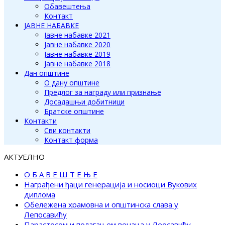
Обавештења
Контакт
ЈАВНЕ НАБАВКЕ
Јавне набавке 2021
Јавне набавке 2020
Јавне набавке 2019
Јавне набавке 2018
Дан општине
О дану општине
Предлог за награду или признање
Досадашњи добитници
Братске општине
Контакти
Сви контакти
Контакт форма
АКТУЕЛНО
О Б А В Е Ш Т Е Њ Е
Награђени ђаци генерација и носиоци Вукових
диплома
Обележена храмовна и општинска слава у
Лепосавићу
Парастосом и полагањем венаца у Леосавићу