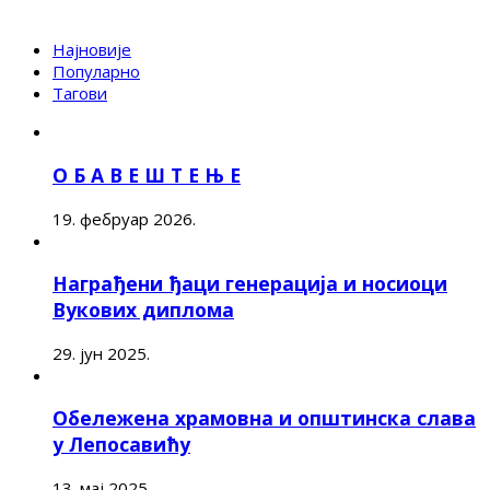
Најновије
Популарно
Тагови
О Б А В Е Ш Т Е Њ Е
19. фебруар 2026.
Награђени ђаци генерација и носиоци
Вукових диплома
29. јун 2025.
Обележена храмовна и општинска слава
у Лепосавићу
13. мај 2025.