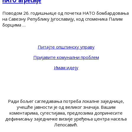
Поводом 26. годишњице од почетка НАТО бомбардовања
на Савезну Републику Југославију, код споменика Палим
борцима …
Питајте општинску управу
Пријавите комунални проблем
Имам идеју
Ради бољег сагледавања потреба локалне заједнице,
учешће јавности је од великог значаја. Вашим
коментарима, сугестијама, предлозима допринесите
дефинисању заједничке визије уређења центра насеља
Лепосавић.