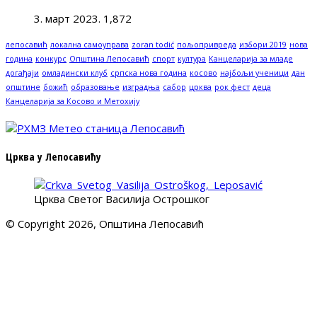
3. март 2023.
1,872
лепосавић
локална самоуправа
zoran todić
пољопривреда
избори 2019
нова
година
конкурс
Општина Лепосавић
спорт
култура
Канцеларија за младе
догађаји
омладински клуб
српска нова година
косово
најбољи ученици
дан
општине
божић
образовање
изградња
сабор
црква
рок фест
деца
Канцеларија за Косово и Метохију
Црква у Лепосавићу
Црква Светог Василија Острошког
© Copyright 2026, Општина Лепосавић