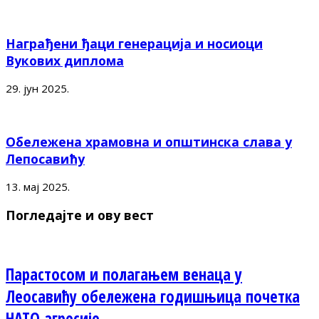
Награђени ђаци генерација и носиоци
Вукових диплома
29. јун 2025.
Обележена храмовна и општинска слава у
Лепосавићу
13. мај 2025.
Погледајте и ову вест
Парастосом и полагањем венаца у
Леосавићу обележена годишњица почетка
НАТО агресије