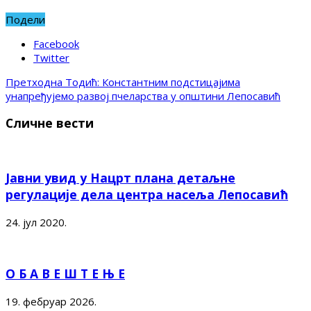
Подели
Facebook
Twitter
Претходна
Тодић: Константним подстицајима
унапређујемо развој пчеларства у општини Лепосавић
Сличне вести
Јавни увид у Нацрт плана детаљне
регулације дела центра насеља Лепосавић
24. јул 2020.
О Б А В Е Ш Т Е Њ Е
19. фебруар 2026.