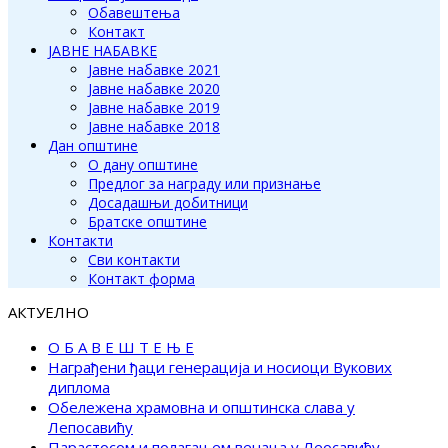
Обавештења
Контакт
ЈАВНЕ НАБАВКЕ
Јавне набавке 2021
Јавне набавке 2020
Јавне набавке 2019
Јавне набавке 2018
Дан општине
О дану општине
Предлог за награду или признање
Досадашњи добитници
Братске општине
Контакти
Сви контакти
Контакт форма
АКТУЕЛНО
О Б А В Е Ш Т Е Њ Е
Награђени ђаци генерација и носиоци Вукових
диплома
Обележена храмовна и општинска слава у
Лепосавићу
Парастосом и полагањем венаца у Леосавићу