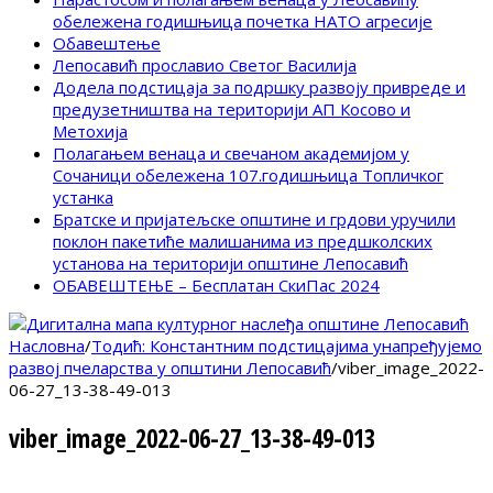
обележена годишњица почетка НАТО агресије
Обавештење
Лепосавић прославио Светог Василија
Додела подстицаја за подршку развоју привреде и
предузетништва на територији АП Косово и
Метохија
Полагањем венаца и свечаном академијом у
Сочаници обележена 107.годишњица Топличког
устанка
Братске и пријатељске општине и грдови уручили
поклон пакетиће малишанима из предшколских
установа на територији општине Лепосавић
ОБАВЕШТЕЊЕ – Бесплатан СкиПас 2024
Насловна
/
Тодић: Константним подстицајима унапређујемо
развој пчеларства у општини Лепосавић
/
viber_image_2022-
06-27_13-38-49-013
viber_image_2022-06-27_13-38-49-013