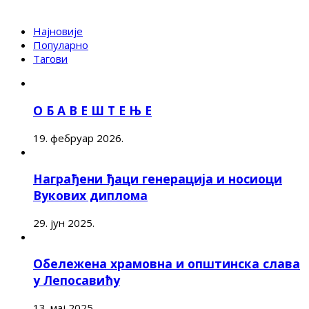
Најновије
Популарно
Тагови
О Б А В Е Ш Т Е Њ Е
19. фебруар 2026.
Награђени ђаци генерација и носиоци
Вукових диплома
29. јун 2025.
Обележена храмовна и општинска слава
у Лепосавићу
13. мај 2025.