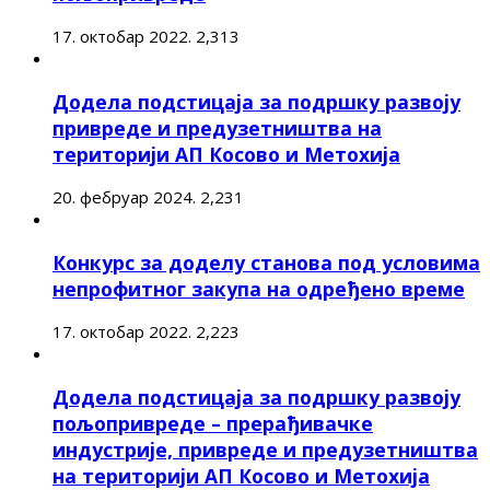
17. октобар 2022.
2,313
Додела подстицаја за подршку развоју
привреде и предузетништва на
територији АП Косово и Метохија
20. фебруар 2024.
2,231
Конкурс за доделу станова под условима
непрофитног закупа на одређено време
17. октобар 2022.
2,223
Додела подстицаја за подршку развоју
пољопривреде – прерађивачке
индустрије, привреде и предузетништва
на територији АП Косово и Метохија