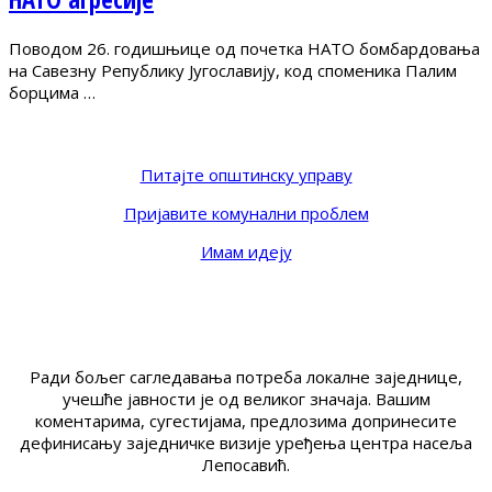
Поводом 26. годишњице од почетка НАТО бомбардовања
на Савезну Републику Југославију, код споменика Палим
борцима …
Питајте општинску управу
Пријавите комунални проблем
Имам идеју
Ради бољег сагледавања потреба локалне заједнице,
учешће јавности је од великог значаја. Вашим
коментарима, сугестијама, предлозима допринесите
дефинисању заједничке визије уређења центра насеља
Лепосавић.