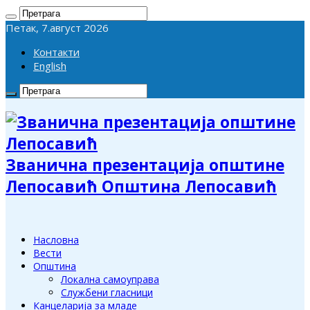
Петак, 7.август 2026
Контакти
English
Званична презентација општине
Лепосавић Општина Лепосавић
Насловна
Вести
Општина
Локална самоуправа
Службени гласници
Канцеларија за младе