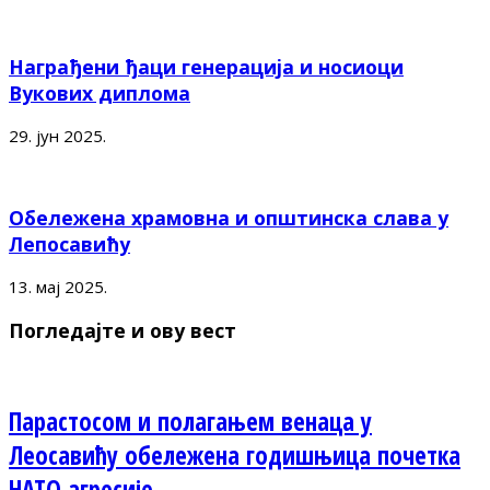
Награђени ђаци генерација и носиоци
Вукових диплома
29. јун 2025.
Обележена храмовна и општинска слава у
Лепосавићу
13. мај 2025.
Погледајте и ову вест
Парастосом и полагањем венаца у
Леосавићу обележена годишњица почетка
НАТО агресије