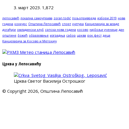
3. март 2023.
1,872
лепосавић
локална самоуправа
zoran todić
пољопривреда
избори 2019
нова
година
конкурс
Општина Лепосавић
спорт
култура
Канцеларија за младе
догађаји
омладински клуб
српска нова година
косово
најбољи ученици
дан
општине
божић
образовање
изградња
сабор
црква
рок фест
деца
Канцеларија за Косово и Метохију
Црква у Лепосавићу
Црква Светог Василија Острошког
© Copyright 2026, Општина Лепосавић