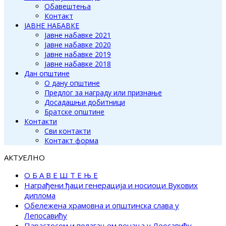
Обавештења
Контакт
ЈАВНЕ НАБАВКЕ
Јавне набавке 2021
Јавне набавке 2020
Јавне набавке 2019
Јавне набавке 2018
Дан општине
О дану општине
Предлог за награду или признање
Досадашњи добитници
Братске општине
Контакти
Сви контакти
Контакт форма
АКТУЕЛНО
О Б А В Е Ш Т Е Њ Е
Награђени ђаци генерација и носиоци Вукових
диплома
Обележена храмовна и општинска слава у
Лепосавићу
Парастосом и полагањем венаца у Леосавићу