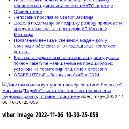
обележена годишњица почетка НАТО агресије
Обавештење
Лепосавић прославио Светог Василија
Додела подстицаја за подршку развоју привреде и
предузетништва на територији АП Косово и
Метохија
Полагањем венаца и свечаном академијом у
Сочаници обележена 107.годишњица Топличког
устанка
Братске и пријатељске општине и грдови уручили
поклон пакетиће малишанима из предшколских
установа на територији општине Лепосавић
ОБАВЕШТЕЊЕ – Бесплатан СкиПас 2024
Насловна
/
Тодић: Оставка због константног кршења
људских права од стране Приштине
/
viber_image_2022-11-
06_10-30-25-058
viber_image_2022-11-06_10-30-25-058