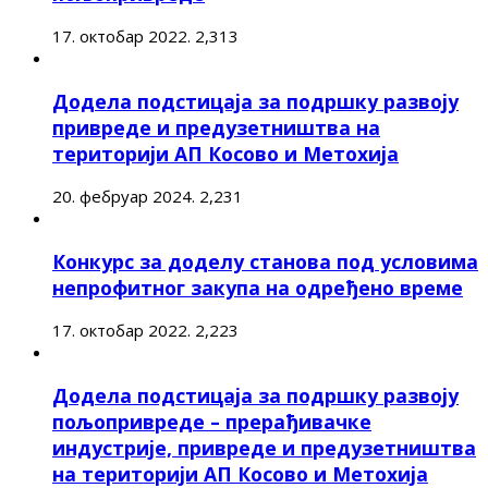
17. октобар 2022.
2,313
Додела подстицаја за подршку развоју
привреде и предузетништва на
територији АП Косово и Метохија
20. фебруар 2024.
2,231
Конкурс за доделу станова под условима
непрофитног закупа на одређено време
17. октобар 2022.
2,223
Додела подстицаја за подршку развоју
пољопривреде – прерађивачке
индустрије, привреде и предузетништва
на територији АП Косово и Метохија