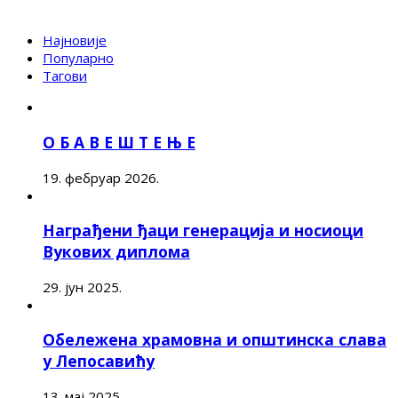
Најновије
Популарно
Тагови
О Б А В Е Ш Т Е Њ Е
19. фебруар 2026.
Награђени ђаци генерација и носиоци
Вукових диплома
29. јун 2025.
Обележена храмовна и општинска слава
у Лепосавићу
13. мај 2025.