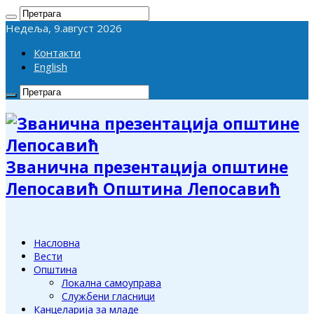
Недеља, 9.август 2026
Контакти
English
Званична презентација општине
Лепосавић Општина Лепосавић
Насловна
Вести
Општина
Локална самоуправа
Службени гласници
Канцеларија за младе