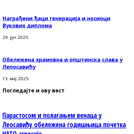
Награђени ђаци генерација и носиоци
Вукових диплома
29. јун 2025.
Обележена храмовна и општинска слава у
Лепосавићу
13. мај 2025.
Погледајте и ову вест
Парастосом и полагањем венаца у
Леосавићу обележена годишњица почетка
НАТО агресије