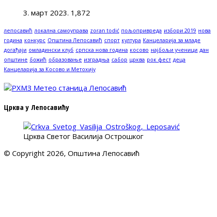
3. март 2023.
1,872
лепосавић
локална самоуправа
zoran todić
пољопривреда
избори 2019
нова
година
конкурс
Општина Лепосавић
спорт
култура
Канцеларија за младе
догађаји
омладински клуб
српска нова година
косово
најбољи ученици
дан
општине
божић
образовање
изградња
сабор
црква
рок фест
деца
Канцеларија за Косово и Метохију
Црква у Лепосавићу
Црква Светог Василија Острошког
© Copyright 2026, Општина Лепосавић