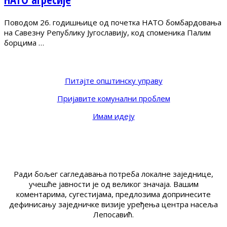
Поводом 26. годишњице од почетка НАТО бомбардовања
на Савезну Републику Југославију, код споменика Палим
борцима …
Питајте општинску управу
Пријавите комунални проблем
Имам идеју
Ради бољег сагледавања потреба локалне заједнице,
учешће јавности је од великог значаја. Вашим
коментарима, сугестијама, предлозима допринесите
дефинисању заједничке визије уређења центра насеља
Лепосавић.