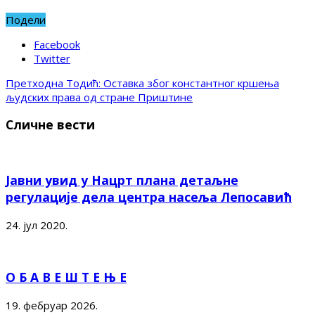
Подели
Facebook
Twitter
Претходна
Тодић: Оставка због константног кршења
људских права од стране Приштине
Сличне вести
Јавни увид у Нацрт плана детаљне
регулације дела центра насеља Лепосавић
24. јул 2020.
О Б А В Е Ш Т Е Њ Е
19. фебруар 2026.